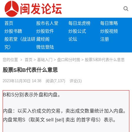
首页
股市名人堂
每日龙虎榜
每日策略
炒股书籍
炒股软件
炒股公式
炒股视频
般若堂（战法研
藏经阁
论坛
注册
究）
微信登陆
您的位置
首页
>
基础入门
>
盘口和分时图
> 股票S和B代表什么意思
股票S和B代表什么意思
2023年11月30日 14:38
阅读
(7,137)
评论(1)
B和S分别表示外盘和内盘。
内盘：以买入价成交的交易，卖出成交数量统计加入内盘。
内盘常用S（取英文 sell [sel] 卖出 的首字母S）表示。