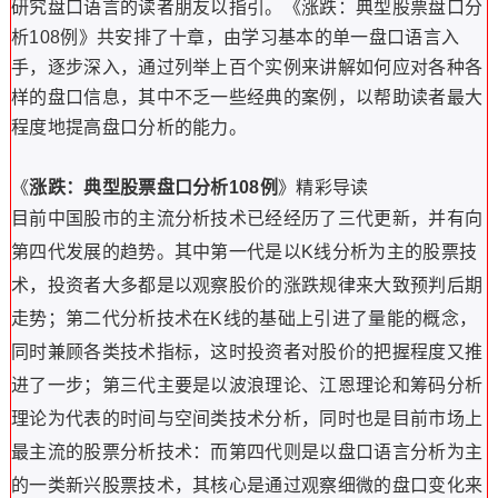
研究盘口语言的读者朋友以指引。《涨跌：典型股票盘口分
析108例》共安排了十章，由学习基本的单一盘口语言入
手，逐步深入，通过列举上百个实例来讲解如何应对各种各
样的盘口信息，其中不乏一些经典的案例，以帮助读者最大
程度地提高盘口分析的能力。
《
涨跌：典型股票盘口分析108例
》精彩导读
目前中国股市的主流分析技术已经经历了三代更新，并有向
第四代发展的趋势。其中第一代是以K线分析为主的股票技
术，投资者大多都是以观察股价的涨跌规律来大致预判后期
走势；第二代分析技术在K线的基础上引进了量能的概念，
同时兼顾各类技术指标，这时投资者对股价的把握程度又推
进了一步；第三代主要是以波浪理论、江恩理论和筹码分析
理论为代表的时间与空间类技术分析，同时也是目前市场上
最主流的股票分析技术：而第四代则是以盘口语言分析为主
的一类新兴股票技术，其核心是通过观察细微的盘口变化来