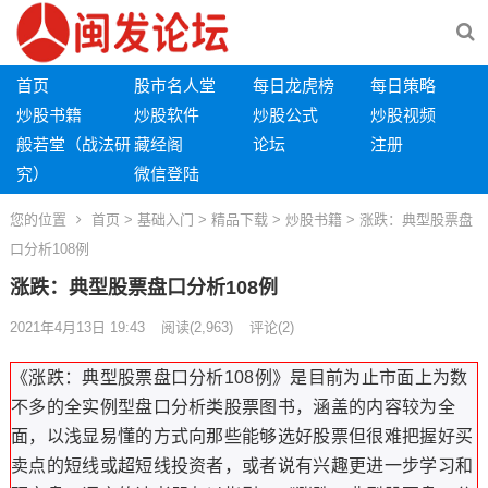
首页
股市名人堂
每日龙虎榜
每日策略
炒股书籍
炒股软件
炒股公式
炒股视频
般若堂（战法研
藏经阁
论坛
注册
究）
微信登陆
您的位置
首页
>
基础入门
>
精品下载
>
炒股书籍
> 涨跌：典型股票盘
口分析108例
涨跌：典型股票盘口分析108例
2021年4月13日 19:43
阅读
(2,963)
评论(2)
《涨跌：典型股票盘口分析108例》是目前为止市面上为数
不多的全实例型盘口分析类股票图书，涵盖的内容较为全
面，以浅显易懂的方式向那些能够选好股票但很难把握好买
卖点的短线或超短线投资者，或者说有兴趣更进一步学习和