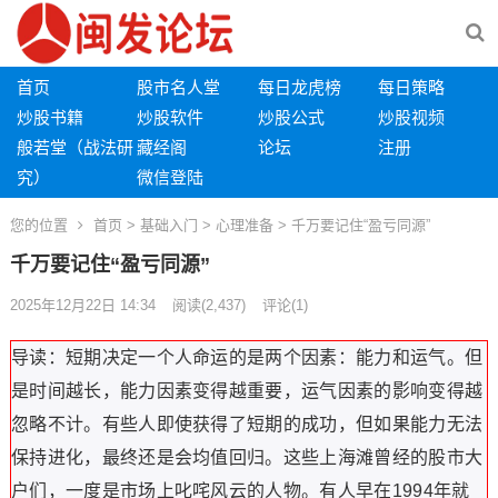
首页
股市名人堂
每日龙虎榜
每日策略
炒股书籍
炒股软件
炒股公式
炒股视频
般若堂（战法研
藏经阁
论坛
注册
究）
微信登陆
您的位置
首页
>
基础入门
>
心理准备
> 千万要记住“盈亏同源”
千万要记住“盈亏同源”
2025年12月22日 14:34
阅读
(2,437)
评论(1)
导读：短期决定一个人命运的是两个因素：能力和运气。但
是时间越长，能力因素变得越重要，运气因素的影响变得越
忽略不计。有些人即使获得了短期的成功，但如果能力无法
保持进化，最终还是会均值回归。这些上海滩曾经的股市大
户们，一度是市场上叱咤风云的人物。有人早在1994年就