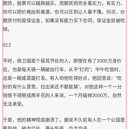
期货，股票可以越跌越买，而期货则完全看实力。有实力，
你可以把价格抬到离谱，也可以压到让人看不懂。何况，炒
期货付的是保证金，如果没有能力买下合同，保证金就被吃
掉。
012
平时，杨卫国是个极其节俭的人，即使在有了3000万身价
后，也是每天骑一辆破自行车，从不“打的”；中午吃饭时，
总是一碗咸菜面打发。有人劝他吃得好点，他回答说：“吃
好的有什么意思，拉出来还不都是屎”。对他这样一个一分
钱恨不得掰成两半花的人来说，一个月输掉3000万，自然
无法承受。
于是，他的精神彻底崩溃了。据说不久前有人在一个公园里
看到他，破衣烂衫，蓬头垢面，自言自语。