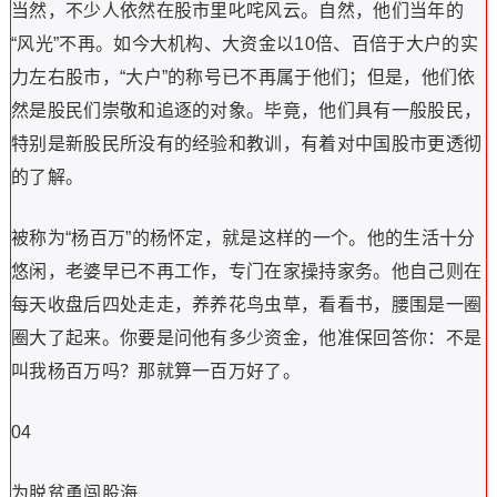
当然，不少人依然在股市里叱咤风云。自然，他们当年的
“风光”不再。如今大机构、大资金以10倍、百倍于大户的实
力左右股市，“大户”的称号已不再属于他们；但是，他们依
然是股民们崇敬和追逐的对象。毕竟，他们具有一般股民，
特别是新股民所没有的经验和教训，有着对中国股市更透彻
的了解。
被称为“杨百万”的杨怀定，就是这样的一个。他的生活十分
悠闲，老婆早已不再工作，专门在家操持家务。他自己则在
每天收盘后四处走走，养养花鸟虫草，看看书，腰围是一圈
圈大了起来。你要是问他有多少资金，他准保回答你：不是
叫我杨百万吗？那就算一百万好了。
04
为脱贫勇闯股海