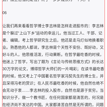
06
让我们再来看看哲学博士李志林是怎样走进股市的：李志林
是个躲过“上山下乡”运动的幸运儿，他当过工人、干部、记
者、编辑，考上哲学研究生之后，他还是走马灯似地换着职
业。熟悉他的人都说，李志林是个天性不安份、既好动，又
好斗的人，他思维活泼，行动果断。在哲学最吃香的时候，
他迷上了哲学，写出了题为《言论与传统思维方式》的长达
30万字的论文，博得哲学大师们的一片喝彩；在读书最吃香
的时候，他又考上了中国著名哲学家冯契先生的博士生，并
且深得冯老的赏识；在人民币最吃香的时候，他自然也绝不
会无动于衷……李志林的投入股市，自然也是源于贫穷。当
知识分子，做一个教书匠，在任何国家都是清苦的，何况是
在经济尚不发达的中国。大家都清苦自然是无所谓的，问题