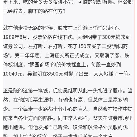
年下来，吃的苦３天３夜讲不完，可赚的钱却有限。但公职
已经辞去，脚下的路在何方？
就在他走投无路的时候，股市在上海滩上悄悄兴起了。
1989年6月，股票价格直线下跌。吴继明带了300元钱来到
证券公司，左打听，右打听，花了150元买了二股“豫园商
场”。第二年年底，上海证交所正式成立，又取消了涨、跌
停板制度，“豫园商场”的股价扶摇直上，每股一直炒到
10040元，吴继明在8500元时抛了出去，大大地赚了一笔。
正是赚的这第一笔钱，促使吴继明从此一头扎进了股市。当
然，在他的股票生涯中，有输也有赢，但总体上是赢多输
少。一个每走一步路都十分小心的盲人，自然会在操作中提
防来自各个方面的陷阱。同正常人那样，整天在证券市场里
跑出跑进。但他发挥自己听觉、嗅觉和触觉格外灵敏的优
势，加上恰当的定位，终于一步步成长为一个大户。