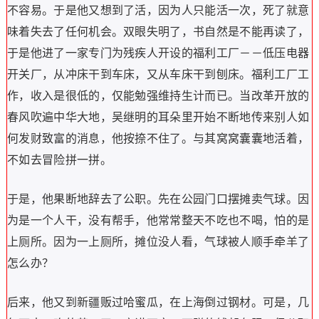
不容易。于是他又想到了活，因为人只能活一次，死了就意
味着失去了任何机会。双眼失明了，书自然是不能再读了，
于是他进了一家专门为残疾人开设的福利工厂－－低压电器
开关厂，从冲床干到车床，又从车床干到刨床。福利工厂工
作，收入是很低的，仅能勉强维持生计而已。当改革开放的
春风吹遍中华大地，吴继明的耳朵里开始不断地传来别人如
何发财致富的消息，他按捺不住了。与其窝窝囊囊地活着，
不如去冒险拼一拼。
于是，他果断地辞去了公职。先在公园门口摆摊卖气球。因
为是一个人干，没有帮手，他常常整天不吃也不喝，怕的是
上厕所。因为一上厕所，摊位没人看，气球被人顺手牵羊了
怎么办？
后来，他又到新疆贩过哈蜜瓜，在上海倒过钢材。可是，几