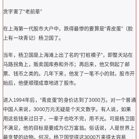
贪字害了“老前辈”
在上海第一代股市大户中，跌得最惨的要算是“青皮蛋”（脸
上有一块青记）杨卫国了。
当年，杨卫国是上海滩上出了名的“打桩模子”，即整天站在
马路拐角上，贩卖国库券和外币；再后来，他又倒起了邮
票、钱币之类的。几年下来，他发了一笔不小的财。股市开
始后，他便顺理成章地进了股市。
进入1994年后，“青皮蛋”的身价达到了3000万。对一个普通
中国人来说，3000万元无疑是个天文数字。有人说，如果
用这些钱来过日子，一辈子也吃不完，用不光。可是杨卫国
不满足，他的目标是要成为亿万富翁。俗话说，人是世界上
最贪婪的动物。何况，杨卫国觉得这3000万来得太容易