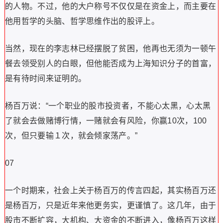
的人物。不过，他的大户称号不仅仅是在资金上，而主要在
他用哲学的头脑、哲学思维作出的股评上。
当然，现在的李志林已经摆脱了贫困，他再也无须为一顿午
餐去领受别人的白眼，但他能否成为上海知识分子的首富，
是有待时间来证明的。
杨百万说：“一个职业的股市投资者，不能心太黑，心太黑
了就会去做赌博行情，一赌就会有风险，你赢10次，100
次，但只要输１次，就会倾家荡产。”
07
一个时期来，社会上关于杨百万的传言四起，其实杨百万还
是杨百万，只是近年来他更务实，更谨慎了。这几年，由于
股市不断扩容，大机构、大资金的不断进入，像杨百万这样