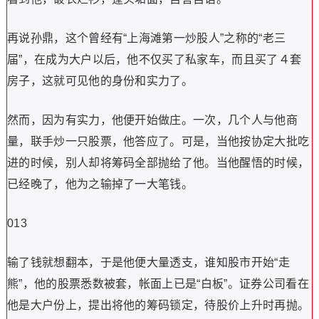
再说孙鼎，这个曾经有“上海滩第一炒股人”之称的“老三
届”，在成为大户以后，他不仅买了私家车，而且买了４套
房子，这就可见他的身份和实力了。
然而，因为有实力，他便开始做庄。一次，几个人与他商
量，联手炒一只股票，他答应了。可是，当他按协定大批吃
进的时候，别人却将筹码全部抛给了他。当他醒悟的时候，
已经晚了，他为之输掉了一大笔钱。
013
输了钱就想翻本，于是他便大量透支，谁知股市开始“走
熊”，他的股票悉数被套，帐面上已是“白板”。证券公司看在
他是大户份上，提出将他的筹码锁定，待股价上升时再抛。