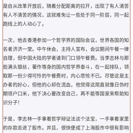
是自从改革开放后，随着分配距离的拉开，出现了有人清苦
有人不清苦的情况，这就难免让一些处于同一阶层，同一起
跑线上的人动心了。
一次，他去香港参加一个哲学界的国际会议，世界各国的知
名者济济一堂。中午休会，主持人宣布，会议期间午餐一律
自理，但中国大陆的学者请到门口领午餐费。当李志林与那
些满头银丝，著作等身的国内哲学界泰斗，在一起排队，领
取那一份少得可怜的午餐费时，内心悲怆不已。尽管这是主
办者的好心，但他的心却在流血，他觉得这简直就像日伪时
期领户口米，他下决心要改变自己，再不能等国家来帮助知
识分子！
于是，李志林一手拿着哲学辩证法这个法宝，一手拿着家里
的存款走进了股市。并且，很快便成了上海股市中很有影响