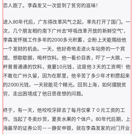
恋人跑了。李森发又一次尝到了贫穷的滋味！
进入80年代后，广东得改革风气之起，率先打开了国门。一
次，几个朋友相约南下广州去“呼吸改革开放的新鲜空气”，
李森发怀揣工作多年的2000多元积蓄，企盼上天能赐给他
一个发财的机会。一天，他好奇地走进火车站旁的一个宾
馆，想歇歇脚，喝杯饮料。他一看价目表，吓了一大跳，一
杯普普通通的饮料，竟要10元钱，这是他３天的工资啊！他
不敢在广州久留，因为在那里，他辛苦了多少年才积攒起来
的2000元钱，一天就能花个精光。回到上海，如何摆脱贫
穷、走出困境成了他日思夜想的问题。
终于，有一天，他咬咬牙辞去了每月仅拿７０元工资的工
作，当起了冬卖炒货，夏卖水果的个体户。80年代后期，上
海最早的证券公司－－静安申银，就在李森发家的对门开业