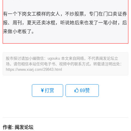
有一个下岗女工模样的女人，不炒股票，专门在门口卖证券
报、周刊，夏天还卖冰棍，听说她后来也发了一笔小财，后
来做小老板了。
股市探讨请加小编微信：ugouku 本文来自网络，不代表闽发论坛立
场，请勿相信本站任何电子书、视频中的联系方式。转载请注明出处：
https://www.xiarj.com/29843.html
打赏
69
赞
作者:
闽发论坛