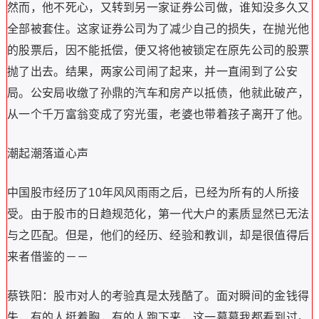
然而，他不死心，又转到另一家证券公司做，谁知没多久又
全部被套住。这家证券公司为了减少自己的损失，在抛光他
的股票后，因不能抵偿，便又将他被锁定在原先公司的股票
抛了出去。结果，两家公司闹了起来，并一直闹到了公安
局。公安局收缴了孙鼎的汽车和房产以抵债，他就此破产，
从一个千万富翁变成了穷光蛋，老婆也带着孩子离开了他。
潮起潮落道心声
中国股市经历了10年风风雨雨之后，已经为所有的人所接
受。由于股市的日趋规范化，第一代大户的素质显然已无法
与之匹配。但是，他们的经历、经验和教训，却是很值得后
来者借鉴的－－
蔡铁阳：股市对人的考验真是太残酷了。面对瞬间的金钱得
失，有的人挺着胸，有的人跑下来，这一幕幕我都看到过。