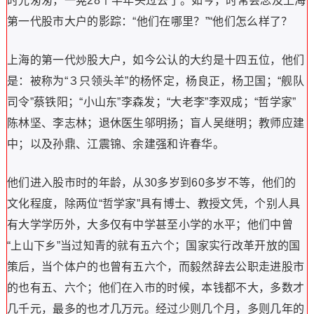
时光匆匆，一晃28个半年头过去了。如今，时常会念及上海
第一代股市大户的影踪：“他们在哪里？”“他们怎么样了？
上海的第一代炒股大户，如今公认的大约是十四五位，他们
是：被称为“３只领头羊”的杨怀定，杨良正，杨卫国；“舰队
司令”蔡铁阳；“小山东”李森发；“大老李”李双成；“哲学家”
陈林坚、李志林；退休医生邬明扬；盲人吴继明；教师应建
中；以及孙鼎、江震锦、余建强和许春华。
他们进入股市时的年龄，从30多岁到60多岁不等，他们的
文化程度，除两位“哲学家”具有博士、教授文凭，个别人具
有大学学历外，大多仅有中学甚至小学的水平；他们中曾
“上山下乡”当过知青的就有五六个；国家实行改革开放的国
策后，当个体户的也曾有五六个，而毅然辞去公职走进股市
的也有五、六个；他们在入市的时候，本钱都不大，多数才
几千元，最多的也才几万元。经过少则几个月，多则几年的