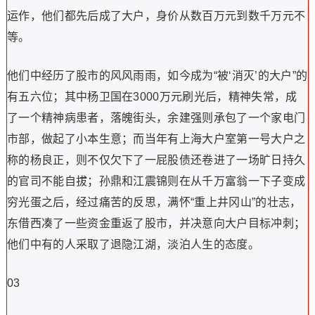
运作，他们都先后成了大户，身价从数百万元到数千万元不
等。
他们中经历了股市的风风雨雨，如今成为“被‘消灭’的大户”的
有五六位；其中杨卫国在3000万元刷光后，精神失常，成
了一个精神病患者，落魄街头，余建强则承包了一个家电门
市部，做起了小本生意；而当年有上海大户室第一号大户之
称的杨良正，则不仅欠下了一屁股债还卷进了一场旷日持久
的官司不能自拔；孙鼎和江震锦则在从千万富翁一下子变成
穷光蛋之后，经过痛苦的反思，满怀“重上井冈山”的壮志，
东借西凑了一些资金重返了股市，并决意向大户目标冲刺；
他们中有的人采取了退隐江湖，淡泊人生的态度。
03