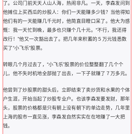
了。公司门前天天人山人海，热闹非凡。一天，李森发问到
他摊位上买西瓜的炒股人：你们一天能赚多少钱？当他得知
他们有的一天能赚几千元时，他简直目瞪口呆了。他大为感
慨：我一天忙到晚，最多也只赚个几十元。“不行，我还得
改行！”他又一次豁出去了。把几年来积蓄的５万元钱悉数
买了“小飞乐”股票。
转眼几个月过去了，“小飞乐”股票的价位整整翻了几个个
儿，他不失时机地全部抛了出去，一下子就赚了７万多元。
他尝到了炒股票的甜头后，立即结束了卖炒货和水果的个体
户生涯，开始当起了炒股专业户。也该李森发要发财，那年
头，股票的价格都是只有朝上没有朝下的单边走势，几年里
上海的股市一直见涨，李森发自然实实在在地赚了一大把
钱。