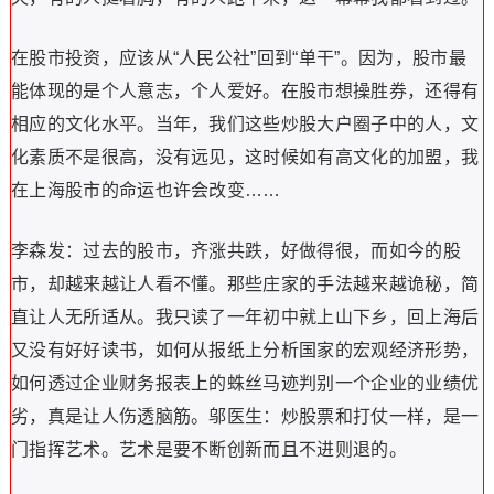
在股市投资，应该从“人民公社”回到“单干”。因为，股市最
能体现的是个人意志，个人爱好。在股市想操胜券，还得有
相应的文化水平。当年，我们这些炒股大户圈子中的人，文
化素质不是很高，没有远见，这时候如有高文化的加盟，我
在上海股市的命运也许会改变……
李森发：过去的股市，齐涨共跌，好做得很，而如今的股
市，却越来越让人看不懂。那些庄家的手法越来越诡秘，简
直让人无所适从。我只读了一年初中就上山下乡，回上海后
又没有好好读书，如何从报纸上分析国家的宏观经济形势，
如何透过企业财务报表上的蛛丝马迹判别一个企业的业绩优
劣，真是让人伤透脑筋。邬医生：炒股票和打仗一样，是一
门指挥艺术。艺术是要不断创新而且不进则退的。