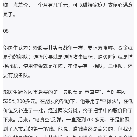
赚一点差价，一个月有几千元，可以维持家庭开支便心满意
足了。
08
邬医生认为：炒股票其实与战争一样，要运筹帷幄。资金就
是你的部队；选择股票就是选择攻击目标；购买时间就是捕
捉战机；使用资金就是布阵，不仅要有一梯队，二梯队，还
要有预备队。
邬医生跨入股市后买的第一只股票是“电真空”，当时每股
535到200多元。在朋友的帮助下，他采用了“平摊法”，在低
价位又补进了一批，经过两次分摊，终于把手中的股价降了
下来。后来，“电真空”反弹，一直涨到700多元，于是他赚
到了入市后的第一笔钱。他说，赚钱当然是高兴的，但我更