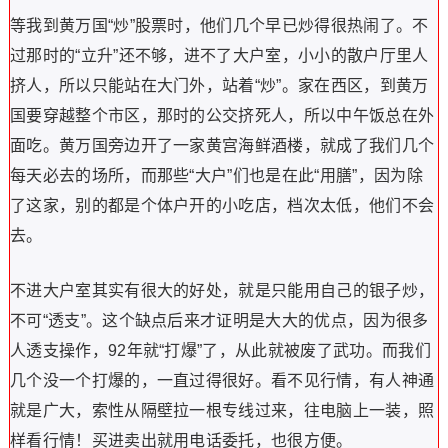
等我到黄万国“炒”股票时，他们几个早已炒得很热闹了。不
过那时的“立升”还不够，进不了大户室，小小的散户厅里人
挤人，所以只能站在大门外，站着“炒”。家在西区，到黄万
国要穿越整个市区，那时的公交挤死人，所以中午饭总在外
面吃。黄万国旁边开了一家黄宫海鲜酒楼，就成了我们几个
每天必去的场所，而那些“大户”们也是在此“用膳”，因为除
了这家，别的都是个体户开的小吃店，档次太低，他们不会
去。
不进大户室其实有很大的好处，就是只能用自己的银子炒，
不可“透支”。这个缺点后来才证明是大大的优点，因为很多
人透支操作，92年就“打爆”了，从此就被废了武功。而我们
几个没一个打爆的，一直过得很好。看不见行情，有人神通
就是广大，索性从隔壁拉一根专线过来，往电脑上一装，照
样看行情！买进卖出就用电话委托，也很方便。