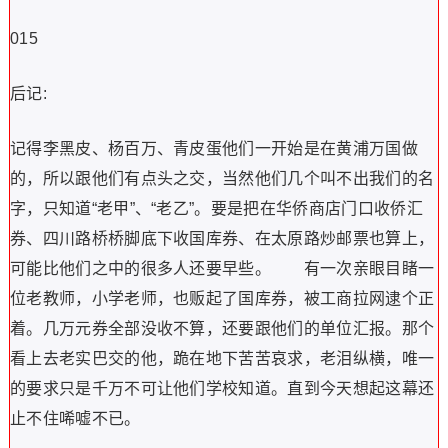
015
后记:
记得李黑皮、杨百万、青皮蛋他们一开始是在黄浦万国做
的，所以跟他们有点头之交，当然他们几个叫不出我们的名
字，只知道“老甲”、“老乙”。要是把在华侨商店门口收侨汇
券、四川路桥桥脚底下收国库券、在太原路炒邮票也算上，
可能比他们之中的很多人还要早些。 有一次亲眼目睹一
位老教师，小学老师，也贩起了国库券，被工商拉网逮个正
着。几万元券全部没收不算，还要跟他们的单位汇报。那个
看上去老实巴交的他，跪在地下苦苦哀求，老泪纵横，唯一
的要求只是千万不可让他们学校知道。直到今天想起这幕还
止不住唏嘘不已。