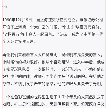
05
1990年12月19日，当上海证交所正式成立，申银证券公司
开设了上海第一个大户室的时候，“小山东”以百万元身价，
与“杨百万”等十数人一起昂首走了进去，成为了中国第一代
个人证券投资大户。
再让我们来看看盲人大户吴继明：吴继明不是先天的盲人，
小时候他的视力很好。他从小喜欢足球，进入中学后，他成
了校足球队队员。一次踢球时，一只球飞过来，不偏不倚正
好打中他的眼睛，教师和同学连忙把他送到医院。在给他治
疗中，不慎引发了严重的感染，他的双眼从此失去了光明。
一个在色彩斑斓的世界里生活了１７个年头的人突然失去了
双眼，打击是可想而知的。吴继明想到了死。但死既容易又