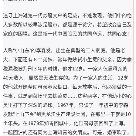
追寻上海滩第一代炒股大户的足迹，不难发现，他们中的绝
大多数所以较早涉足股市，都是源于贫穷，希望改变自己及
家庭的困境。这是新一代中国股民的共同命运，共同心态！
人称“小山东”的李森发，出生在典型的工人家庭。他是老
大，下面还有６个弟妹。常年做炒货小生意的父亲，因为偷
税漏税被判刑３年的时候，他才12岁。一家人仅靠母亲的
40元收入，显然是无法生存的。为了一家人的生活，12岁
的他就开始帮助母亲养家糊口，每天放学后，他必须做的一
件事，就是到菜场里去拣菜皮……贫穷两字，在他幼小的心
灵里打下了深深的烙印。1967年，只读了一年初中的李森
发就“上山下乡”到黑龙江生产建设兵团，在那里一干就是10
个年头。在1979年知青回城中，他顶替母亲回到了上海。
一起回沪的还有同为上海知青的女朋友。可是，婚事吹了，