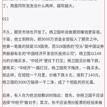
了，简直同吹泡泡没什么两样，越吹越大。
011
不久，期货市场也开张了。杨卫国听说做期货赚钱更容易。
于是，他立刻转向，把3000万资金全部投入了期货之中。
他第一笔做的就是319国债，而319国债的“空头”是中国证券
界赫赫有名的“中国经济开发信托投资公司”。杨卫国以148
元的价格买多，“中经开”便往下打压；杨卫国见价格下跌，
便再买；“中经开”一路打压，杨卫国死不悔改，一路买多。
就这样，在短短一个月里，价格下跌８元，滑到了140元，
杨卫国的3000万输得一干二净，成了个彻底的穷光蛋。
后来，有人在为他总结教训时指出：首先，你杨卫国不应该
选择“中经开”做对手；其次，你不应该用炒股票的经验来做