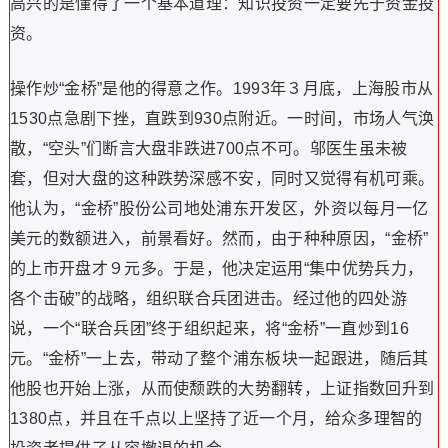
高兴的是懂得了一个基本道理：知识投资一定要先于资金投
资。
操作炒“金桥”是他的得意之作。1993年３月底，上海股市从
1530点急剧下挫，直跌到930点附近。一时间，市场人气涣
散，“空头”们断言大盘非跌进700点不可。邬医生虽未被
套，但对大盘的这种跌势深感不安，同时又觉得有机可乘。
他认为，“金桥”股份公司地处浦东开发区，外资以每月一亿
美元的数额进入，前景看好。然而，由于种种原因，“金桥”
的上市开盘才９元多。于是，他决定运用“集中优势兵力，
各个击破”的战略，组织联合兵团进击。经过他的四处游
说，一个“联合兵团”终于组织起来，将“金桥”一直炒到16
元。“金桥”一上去，带动了整个浦东板块一起跟进，随后其
他股也开始上涨，从而使颓跌的大势翻转，上证指数回升到
1380点，并且在千点以上坚持了近一个月，给众多理智的