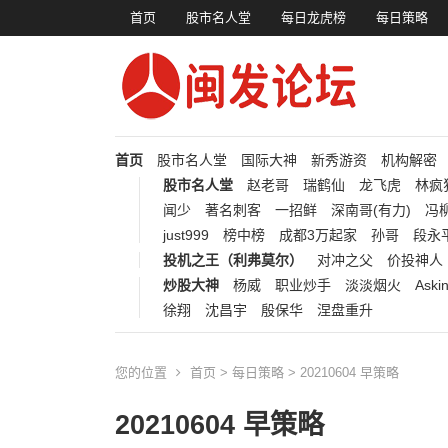
首页
股市名人堂
每日龙虎榜
每日策略
首页
股市名人堂
国际大神
新秀游资
机构解密
股市名人堂
赵老哥
瑞鹤仙
龙飞虎
林疯
闻少
著名刺客
一招鲜
深南哥(有力)
冯柳
just999
榜中榜
成都3万起家
孙哥
段永
投机之王（利弗莫尔）
对冲之父
价投神人
炒股大神
杨威
职业炒手
淡淡烟火
Aski
徐翔
沈昌宇
殷保华
涅盘重升
您的位置
首页
>
每日策略
> 20210604 早策略
20210604 早策略