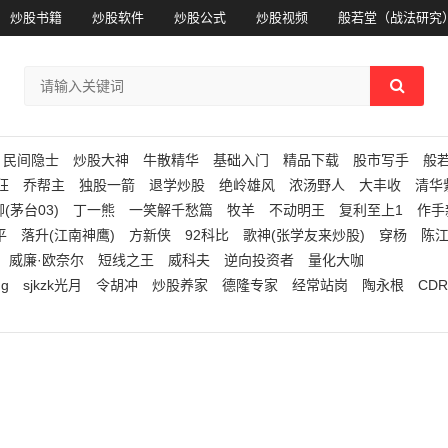
炒股书籍
炒股软件
炒股公式
炒股视频
般若堂（战法研究
民间隐士
炒股大神
牛散精华
基础入门
精品下载
股市写手
般
狂
乔帮主
独股一箭
退学炒股
绝岭雄风
浓汤野人
大丰收
清华
(茅台03)
丁一熊
一笑解千愁篇
牧羊
不动明王
复利至上1
作手
平
落升(江南神鹰)
方新侠
92科比
歌神(张学友来炒股)
穿杨
陈
威廉·欧奈尔
短线之王
威科夫
逆向投资者
量化大咖
ng
sjkzk光月
令胡冲
炒股养家
德隆专家
经常站岗
陶永根
CDR