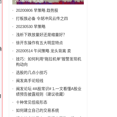
20230504 早策略
而
20200806 早策略 趋势股
打板族必备 令胡冲风云传之四
，
20230530 早策略
浅析下跌放量好还是缩量好？
徐开东操作有五大明显特点
确
20200514 午间策略 龙头背离 卖
技巧：如何利用“拖拉机单”报警发现机
构动向
选股的几点小技巧
闽发高手论短线
闽发论坛 #A股常识# 1.一文看懂A股业
绩预告披露规则（建议收藏）
的
十种常见低吸形态
如何建立自己的交易系统
价