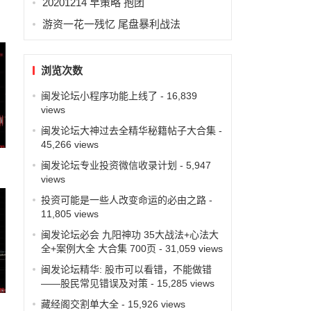
20201214 早策略 抱团
游资一花一残忆 尾盘暴利战法
浏览次数
闽发论坛小程序功能上线了
- 16,839
views
闽发论坛大神过去全精华秘籍帖子大合集
-
45,266 views
闽发论坛专业投资微信收录计划
- 5,947
views
投资可能是一些人改变命运的必由之路
-
11,805 views
闽发论坛必会 九阳神功 35大战法+心法大
全+案例大全 大合集 700页
- 31,059 views
闽发论坛精华: 股市可以看错，不能做错
——股民常见错误及对策
- 15,285 views
藏经阁交割单大全
- 15,926 views