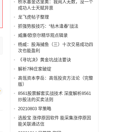
桥水基金达里奥：我阅人无数，没一个
成功人士天赋异禀
龙飞虎帖子整理
抓强势股技巧：“枯木逢春”战法
威廉/欧奈尔精华观点辑录
杨威：股海捕鱼（三）十次交易成功四
次也能盈利
《寻坑决》黄金坑战法要诀
解析7种庄家破绽
高瓴资本李岳：高瓴投资方法论（完整
版）
8561股票解套实战技术 深度解析8561
炒股法的买卖法则
20210803 早策略
选股宝 涨停原因软件 能采集涨停原因
能关联通达信