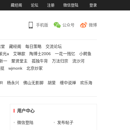
）
藏经阁
论坛
注册
微信登陆
登录
手机版
公众号
微博
若堂
藏经阁
每日策略
交流论坛
紫光a
艾琳歆
陶博士2006
一花一残忆
小鳄鱼
新一
聚贤堂主
孤独牛背
万法归宗
流沙河
江挺
wjmonk
北京炒家
R
杨永兴
佛山无影脚
胡斐
缠中说禅
欢乐海
用户中心
微信登陆
发布帖子