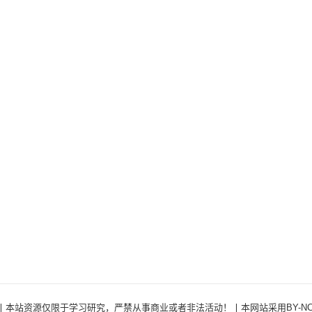
ights Reserved ·丨本站资源仅限于学习研究，严禁从事商业或者非法活动！丨本网站采用BY