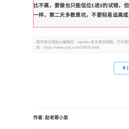
比不高，要做也只能低位1进2的试错，
一样，第二天多数是坑，不要轻易追高或
股市探讨请加小编微信：ugouku 本文来自网络，不
处：https://www.xiarj.com/20678.html
作者:
赵老哥小弟