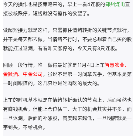
今天的操作也是按策略来的，早上一看
4连板的
郑州煤电
直
接被核跌停，短线
就没有操作的欲望了
。
做超短接力就是这样，只需抓住情绪转折的关键节点就行，
并不是每天都去做，当情绪不行时，不要总想着自己买的股
就能扛过退潮，看看昨天涨停的，今天只有3只连板。
回顾一段行情，唯一做得最好就是11月4日上车
智慧农业、
金徽酒、中金公司
，虽说不是第一时间拿先手，但基本是第
一时间跟随的，这几只也是吃肉吃的最大的。
上车的时机基本就是在情绪转折确认的节点上，后面虽然也
有赚钱机会，但能上仓位猛干、大干的机会其实并不多，而
一旦退潮，后面的补涨股，高度越来越低，一旦明牌就是一
字到头，不给机会。