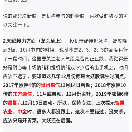
说的那只次新股，是机构参与的趋势股，喜欢做趋势股的可
以关注一下。
2.短线接力方面（龙头至上）
，投机情绪接近冰点，高度降
到3板，10月中旬的时候，也基本是2、3、2、3的高度运行
了一段时间，这里要关注老人气股是否真正止跌，我觉得最
好是耐心等市场情绪和投机情绪双冰点后的出手机会，时间
应该不远了，
要知道这几年12月份都是大妖股诞生时间点，
2017年涨幅4倍的
贵州燃气
12月14日启动；2018年涨幅10
倍的
东方通信
，11月底启动，12月份主升；2019年涨幅6倍
的
星期六
12月13日启动。所以，
保持专注，上次提示
智慧
农业、中金
时，很多人都没跟上，这次不要错过，没关系，
应该只是开胃菜，大妖还在后面。