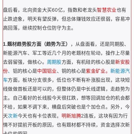
盘后看，北向资金大买60亿，指数和老龙头
智慧农业
也有
止跌迹象，明天有望反弹，但总体赚钱效应还很弱，容易冲
高回落，继续控制仓位防守为主。
1.题材趋势股方面（趋势为王）
，从盘面看，还是同期股、
新能源汽车、军工等近几个月的老题材在轮动，操作上尽量
去弱留强，做核心。
周期股
方面
，有机硅的核心股是
新安股
份
、
铝的核心是
中国铝业
、铜的核
心是
紫金矿业。
新能源汽
车
方面，板块分支很多，低位也不断有补涨股出现，这块短
线做做首板还是可以的，但整体仍是中长线逻辑，走趋势为
主。自己看好的长线股今天很扛跌，想等回调加仓的机会都
不给，如果不调下来，横盘后突破也是个加仓点。
另外，今
天
次新
今天也有卡位表现，
明新旭腾
2连板，
这块
有因为行
情不好提前开板的原因，也有题材都不持续，资金选择次新
卡位的原因