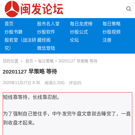
首页
股市名人堂
每日龙虎榜
每日策略
炒股书籍
炒股软件
炒股公式
炒股视频
般若堂（战法研
藏经阁
论坛
注册
究）
微信登陆
您的位置
首页
>
每日策略
> 20201127 早策略 等待
20201127 早策略 等待
2020年11月27日 8:36
阅读
(1,316)
评论(0)
短线靠等待，长线靠忍耐。
为了强制自己
管住
手，中午发完
午盘文章就去
睡觉了，
一直
到收盘才
起来。