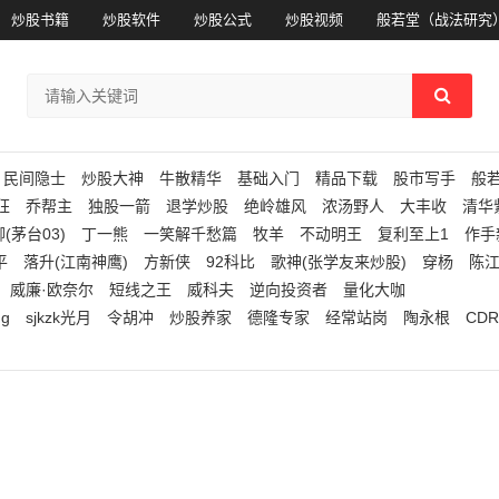
炒股书籍
炒股软件
炒股公式
炒股视频
般若堂（战法研究
民间隐士
炒股大神
牛散精华
基础入门
精品下载
股市写手
般
狂
乔帮主
独股一箭
退学炒股
绝岭雄风
浓汤野人
大丰收
清华
(茅台03)
丁一熊
一笑解千愁篇
牧羊
不动明王
复利至上1
作手
平
落升(江南神鹰)
方新侠
92科比
歌神(张学友来炒股)
穿杨
陈
威廉·欧奈尔
短线之王
威科夫
逆向投资者
量化大咖
ng
sjkzk光月
令胡冲
炒股养家
德隆专家
经常站岗
陶永根
CDR