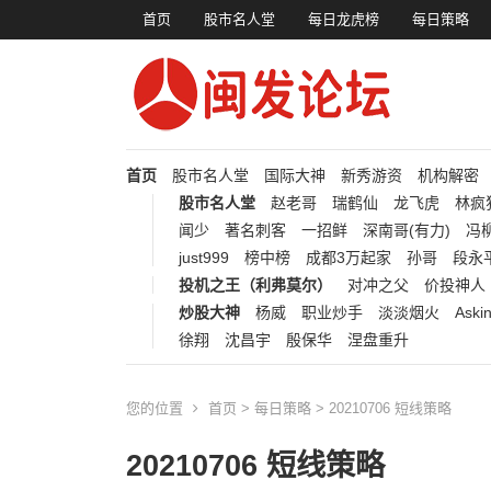
首页
股市名人堂
每日龙虎榜
每日策略
首页
股市名人堂
国际大神
新秀游资
机构解密
股市名人堂
赵老哥
瑞鹤仙
龙飞虎
林疯
闻少
著名刺客
一招鲜
深南哥(有力)
冯柳
just999
榜中榜
成都3万起家
孙哥
段永
投机之王（利弗莫尔）
对冲之父
价投神人
炒股大神
杨威
职业炒手
淡淡烟火
Aski
徐翔
沈昌宇
殷保华
涅盘重升
您的位置
首页
>
每日策略
> 20210706 短线策略
20210706 短线策略