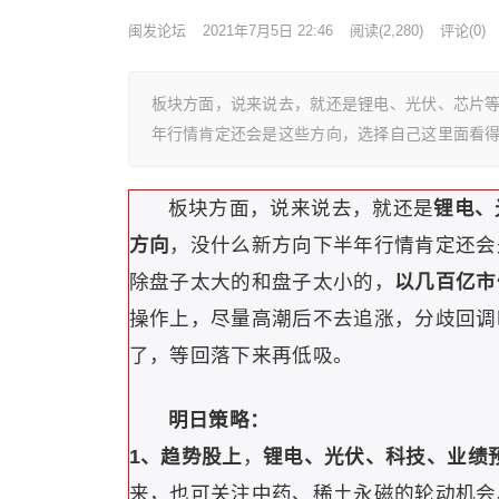
闽发论坛
2021年7月5日 22:46
阅读
(2,280)
评论(0)
板块方面，说来说去，就还是锂电、光伏、芯片
年行情肯定还会是这些方向，选择自己这里面看
板块方面，说来说去，就还是
锂电、
方向
，没什么新方向下半年行情肯定还会
除盘子太大的和盘子太小的，
以几百亿市
操作上，尽量高潮后不去追涨，分歧回调
了，等回落下来再低吸。
明日策略：
1、趋势股上
，
锂电、光伏、科技、业绩
来，也可关注中药、稀土永磁的轮动机会