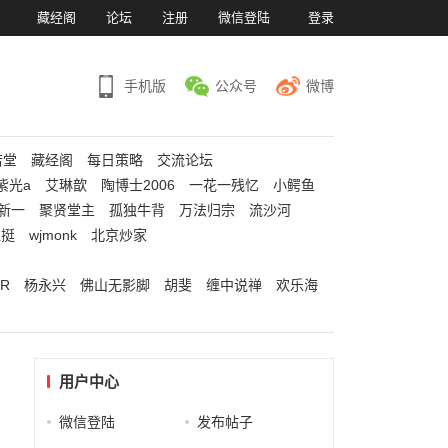
）
藏经阁
论坛
注册
微信登陆
登录
手机版
公众号
微博
若堂
藏经阁
每日策略
交流论坛
紫光a
艾琳歆
陶博士2006
一花一残忆
小鳄鱼
新一
聚贤堂主
孤独牛背
万法归宗
流沙河
江挺
wjmonk
北京炒家
R
杨永兴
佛山无影脚
胡斐
缠中说禅
欢乐海
用户中心
微信登陆
发布帖子