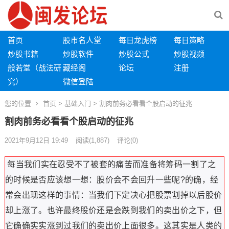
首页
股市名人堂
每日龙虎榜
每日策略
炒股书籍
炒股软件
炒股公式
炒股视频
般若堂（战法研
藏经阁
论坛
注册
究）
微信登陆
您的位置
首页
>
基础入门
> 割肉前务必看看个股启动的征兆
割肉前务必看看个股启动的征兆
2021年9月12日 19:49
阅读
(1,887)
评论(0)
每当我们实在忍受不了被套的痛苦而准备将筹码一割了之
的时候是否应该想一想：股价会不会回升一些呢?的确，经
常会出现这样的事情：当我们下定决心把股票割掉以后股价
却上涨了。也许最终股价还是会跌到我们的卖出价之下，但
它确确实实涨到过我们的卖出价上面很多。这其实是人类的