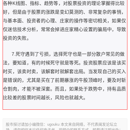
各种K线图、指标、趋势等，对股票投资的理论掌握得比较
好，但是由于股票的涨跌是变幻莫测的、非常复杂的事悄，
与基本面、投资者的心理、庄家的操作等密切相关，如果仅
仅迷信技术分析，常常会掉进庄家精心设置的骗局中，导致
投资的失败。
7.死守遇到了亏损，选择死守也是一部分散户常见的做
法，要知道，有的时候死守就是等死。投资股票应该是该买
时买，该卖时卖，该解套时就解套出局。当发现自己的买入
是错误的，尤其是买在了前期暴涨的牛股顶峰时，要及时斩
仓割肉，才能不被深套。而且，如果处于跌势中，持有品质
比较差的股票时间越长，风险也就越大。
股市探讨请加小编微信：ugouku 本文来自网络，不代表闽发论坛立
场，请勿相信本站任何电子书、视频中的联系方式。转载请注明出处：