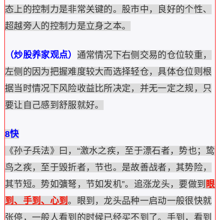
态上的控制力是非常关键的。股市中，良好的个性、
超越旁人的控制力是立身之本。
（炒股养家观点）
通常情况下右侧交易的仓位较重，
左侧的因为把握难度较大而选择轻仓，具体仓位则根
据当时情况下风险收益比所决定，并无一定之规，只
要让自己感到舒服就好。
8快
《孙子兵法》曰，“激水之疾，至于漂石者，势也；鸷
鸟之疾，至于毁折者，节也。是故善战者，其势险，
其节短。势如彍弩，节如发机”。追涨龙头，要做到
眼
到、手到、心到
。眼到，龙头品种一启动一般很快就
张停，一般人看到的时候已经买不到了。手到，看到