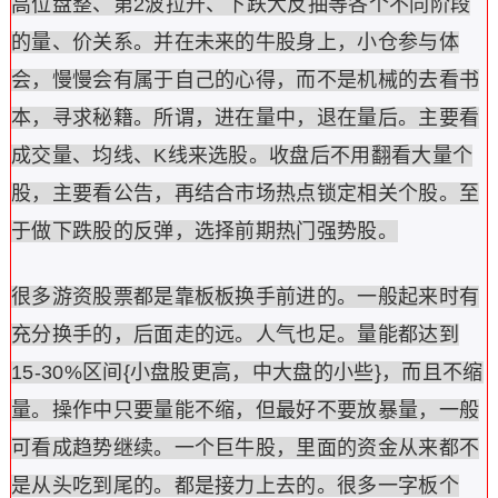
高位盘整、第2波拉升、下跌大反抽等各个不同阶段
的量、价关系。并在未来的牛股身上，小仓参与体
会，慢慢会有属于自己的心得，而不是机械的去看书
本，寻求秘籍。所谓，进在量中，退在量后。主要看
成交量、均线、K线来选股。收盘后不用翻看大量个
股，主要看公告，再结合市场热点锁定相关个股。至
于做下跌股的反弹，选择前期热门强势股。
很多游资股票都是靠板板换手前进的。一般起来时有
充分换手的，后面走的远。人气也足。量能都达到
15-30%区间{小盘股更高，中大盘的小些}，而且不缩
量。操作中只要量能不缩，但最好不要放暴量，一般
可看成趋势继续。一个巨牛股，里面的资金从来都不
是从头吃到尾的。都是接力上去的。很多一字板个