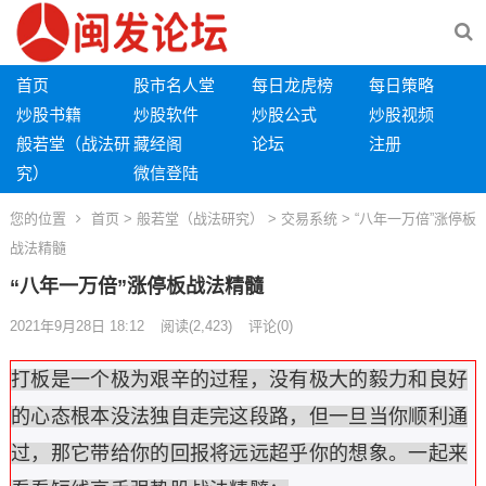
首页
股市名人堂
每日龙虎榜
每日策略
炒股书籍
炒股软件
炒股公式
炒股视频
般若堂（战法研
藏经阁
论坛
注册
究）
微信登陆
您的位置
首页
>
般若堂（战法研究）
>
交易系统
> “八年一万倍”涨停板
战法精髓
“八年一万倍”涨停板战法精髓
2021年9月28日 18:12
阅读
(2,423)
评论(0)
打板是一个极为艰辛的过程，没有极大的毅力和良好
的心态根本没法独自走完这段路，但一旦当你顺利通
过，那它带给你的回报将远远超乎你的想象。一起来