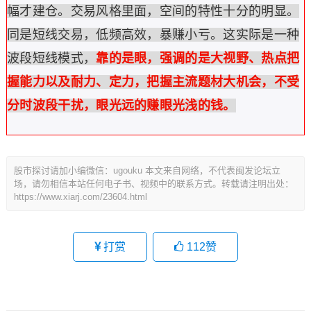
幅才建仓。交易风格里面，空间的特性十分的明显。
同是短线交易，低频高效，暴赚小亏。这实际是一种
波段短线模式，
靠的是眼，强调的是大视野、热点把
握能力以及耐力、定力，把握主流题材大机会，不受
分时波段干扰，眼光远的赚眼光浅的钱。
股市探讨请加小编微信：ugouku 本文来自网络，不代表闽发论坛立
场，请勿相信本站任何电子书、视频中的联系方式。转载请注明出处：
https://www.xiarj.com/23604.html
打赏
112
赞