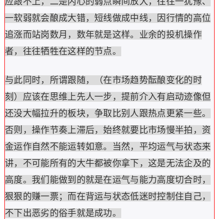
应跟不上，二是内心的弱点瞬间放大，往往一犹豫、
一软弱就会酿成大错，短线做成中线，因行情的高位
追涨而站岗数月，数年就是这样。业余的投机操作
者，往往牺牲在这样的节点。
与此同时，所谓跟随，（在市场趋势酝酿变化的时
刻）应该在思维上先人一步，提前介入有启动迹像但
还没大幅拉升的板块，争取比别人跟热点更紧一些。
否则，操作节奏上滞后，始终就要比市场慢半拍，资
金运作自然不能运转如意。当然，平均运气与状态来
讲，不可能所有的大牛都被你拿下，这是无法企及的
高度。我们能做到的就是在运气与能力高度切合时，
狠狠的赚一票；而在背运与状态低迷时控制住自己，
不下出恶劣的俗手就是成功。