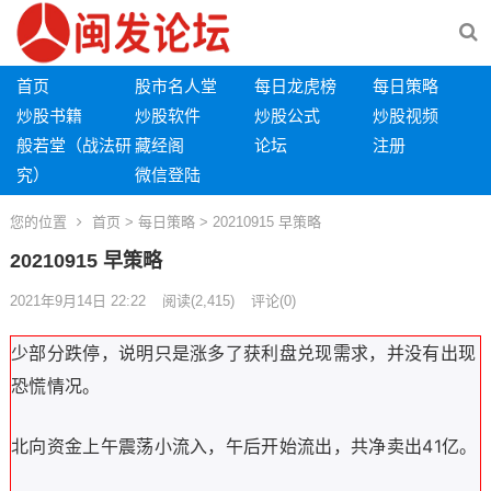
首页
股市名人堂
每日龙虎榜
每日策略
炒股书籍
炒股软件
炒股公式
炒股视频
般若堂（战法研
藏经阁
论坛
注册
究）
微信登陆
您的位置
首页
>
每日策略
> 20210915 早策略
20210915 早策略
2021年9月14日 22:22
阅读
(2,415)
评论(0)
少部分跌停，说明只是涨多了获利盘兑现需求，并没有出现
恐慌情况。
41
北向资金上午震荡小流入，午后开始流出，共净卖出
亿。