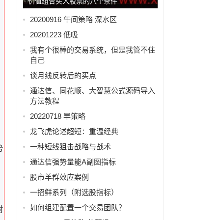
价值组合买入股票的八个条件
20200916 午间策略 深水区
20201223 低吸
我有个很棒的交易系统，但是我管不住
自己
谈月线反转后的买点
通达信、同花顺、大智慧公式源码导入
方法教程
20220718 早策略
龙飞虎论述超短：重温经典
一种短线狙击战略与战术
势
通达信强势量能A副图指标
股市羊群效应案例
一招鲜系列（附选股指标）
如何组建配置一个交易团队？
封