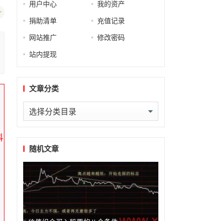
用户中心
我的资产
捐助清单
充值记录
网站推广
修改密码
站内提现
文章分类
，
文
章
分
科
类
随机文章