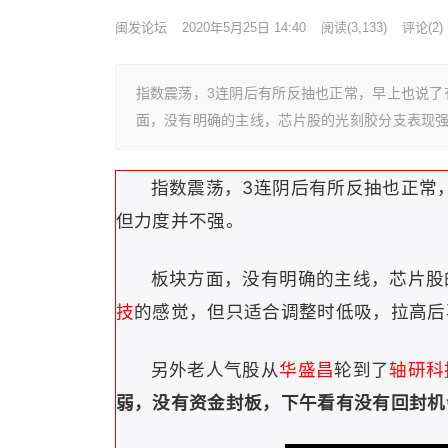
闽发论坛
2020年5月25日 14:40
阅读
(3,133)
评论(2)
指数震荡，3连阴后有所反抽也正常，早上也说了
面，没有明确的主线，芯片股的光刻胶分支表现
指数震荡，3连阴后有所反抽也正常
但力度并不强。
板块方面，
没有明确的主线，
芯片股
技
的感觉，但只适合调整时低吸，拉高后
另外老人气股从
华盛昌
轮到了
轴研科
弱，没有资金封板，下午看有没有回封机