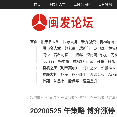
首页
股市名人堂
每日龙虎榜
每日策略
首页
股市名人堂
国际大神
新秀游资
机构解密
股市名人堂
赵老哥
瑞鹤仙
龙飞虎
林疯
闻少
著名刺客
一招鲜
深南哥(有力)
冯柳
just999
榜中榜
成都3万起家
孙哥
段永
投机之王（利弗莫尔）
对冲之父
价投神人
炒股大神
杨威
职业炒手
淡淡烟火
Aski
徐翔
沈昌宇
殷保华
涅盘重升
您的位置
首页
>
每日策略
> 20200525 午策略 博弈涨
20200525 午策略 博弈涨停