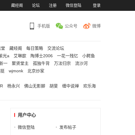
）
藏经阁
论坛
注册
微信登陆
登录
手机版
公众号
微博
若堂
藏经阁
每日策略
交流论坛
紫光a
艾琳歆
陶博士2006
一花一残忆
小鳄鱼
新一
聚贤堂主
孤独牛背
万法归宗
流沙河
江挺
wjmonk
北京炒家
R
杨永兴
佛山无影脚
胡斐
缠中说禅
欢乐海
用户中心
微信登陆
发布帖子