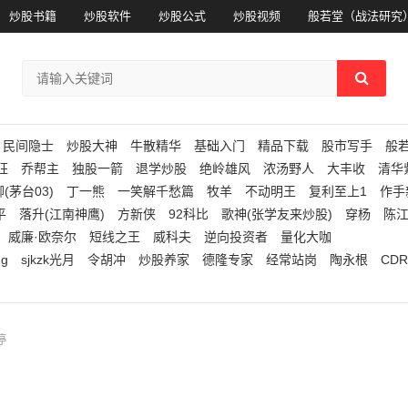
炒股书籍
炒股软件
炒股公式
炒股视频
般若堂（战法研究
民间隐士
炒股大神
牛散精华
基础入门
精品下载
股市写手
般
狂
乔帮主
独股一箭
退学炒股
绝岭雄风
浓汤野人
大丰收
清华
(茅台03)
丁一熊
一笑解千愁篇
牧羊
不动明王
复利至上1
作手
平
落升(江南神鹰)
方新侠
92科比
歌神(张学友来炒股)
穿杨
陈
威廉·欧奈尔
短线之王
威科夫
逆向投资者
量化大咖
ng
sjkzk光月
令胡冲
炒股养家
德隆专家
经常站岗
陶永根
CDR
停