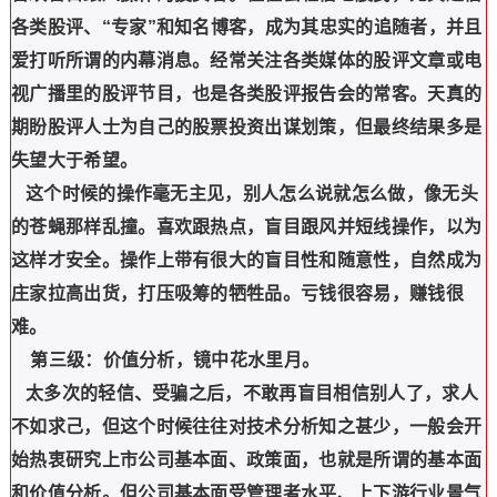
各类股评、“专家”和知名博客，成为其忠实的追随者，并且
爱打听所谓的内幕消息。经常关注各类媒体的股评文章或电
视广播里的股评节目，也是各类股评报告会的常客。天真的
期盼股评人士为自己的股票投资出谋划策，但最终结果多是
失望大于希望。
这个时候的操作毫无主见，别人怎么说就怎么做，像无头
的苍蝇那样乱撞。喜欢跟热点，盲目跟风并短线操作，以为
这样才安全。操作上带有很大的盲目性和随意性，自然成为
庄家拉高出货，打压吸筹的牺牲品。亏钱很容易，赚钱很
难。
第三级：价值分析，镜中花水里月。
太多次的轻信、受骗之后，不敢再盲目相信别人了，求人
不如求己，但这个时候往往对技术分析知之甚少，一般会开
始热衷研究上市公司基本面、政策面，也就是所谓的基本面
和价值分析。但公司基本面受管理者水平、上下游行业景气