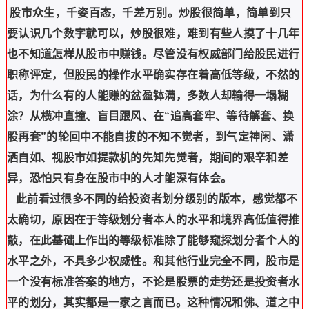
股市众生，千姿百态，千差万别。炒股很简单，简单到只
要认识几个数字就可以，炒股很难，难到有些人摸了十几年
也不知道怎样从股市中赚钱。尽管没有权威部门给股民进行
职称评定，但股民的操作水平确实存在着高低等级，不然的
话，为什么有的人能赚的盆盈钵满，多数人却输得一塌糊
涂？从横冲直撞、盲目跟风、在“追高套牢、等待解套、换
股再套”的轮回中不能自拔的不知不觉者，到气定神闲、潇
洒自如、视股市如提款机的先知先觉者，期间的艰辛和差
异，恐怕只有身在股市中的人才能深有体会。
此前看过很多不同的给投资者划分级别的版本，感觉都不
太确切，原因在于等级划分者本人的水平和境界高低值得推
敲，在此基础上作出的等级标准除了能够窥探划分者个人的
水平之外，不具多少权威性。和其他行业完全不同，股市是
一个没有标准答案的地方，不论是股票的走势还是投资者水
平的划分，其实都是一家之言而已。这种情况和佛、道之中