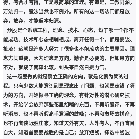
得，有舍才有得，正是最简单的道理。有道是，三教同源，
万法归一，股法当然也不例外。所有的这一切法门都是放
弃，放弃，才能返本归源。
炒股是个系统工程，理念、技术、心态，短了哪一个都不
能成功。技术和心态相辅相成，离开任何一个，都是妄谈、
扯淡！这就是许多人努力了很多也不能成功的主要原因。理
念尤其重要，因为理念是方向，勤奋是必要的，但如果方向
不对，就成了南辕北辙，到头来自然白费力气。
这一级要做的就是确立正确的方向，就是化繁为简的过
程。只有少数人能意识到是理念出了问题，也就是走错了努
力的方向，开始探寻正确的理念，有针对性的潜心研究技
术，开始学会放弃那些花里胡哨的东西，不再听股评，不再
听消息、也不再听假高手意淫的鼓噪；不再和市场去拼命，
也不再奢谈战胜庄家，知道天外有天，人外有人，不再盲目
自大，知道首要要战胜的是自己；放弃短线，择选中线波