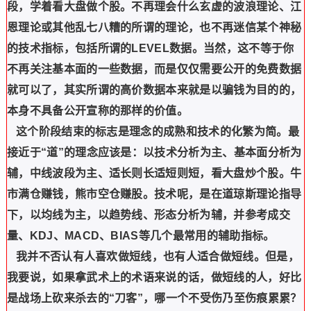
段，学着看大盘做个股。不再理会什么玄虚的波浪理论、江
恩理论或其他乱七八糟的所谓的理论，也不再迷信某个神秘
的技术指标，包括所谓的LEVEL数据。当然，这不等于你
不再关注基本面的一些数据，而是仅仅需要公开的免费数据
就可以了，其实所谓的高价数据本来就是以骗钱为目的的，
本身不具备公开宣称的那样的价值。
这个阶段结束的标志是理念的成熟和技术的化繁为简。最
接近于“道”的理念应该是：以技术分析为主、基本面分析为
辅，中线波段为主、适长则长适短则短，看大盘炒个股。牛
市满仓赚钱，熊市空仓赚股。技术呢，是在道琼斯理论指导
下，以均线为主，以趋势线、形态分析为辅，并参考成交
量、KDJ、MACD、BIAS等几个最常用的辅助指标。
我并不否认有人喜欢做短线，也有人适合做短线。但是，
我要说，如果拿武术上的术语来说的话，做短线的人，好比
是战场上砍来杀去的“刀客”，哪一个不受伤乃至伤痕累累？