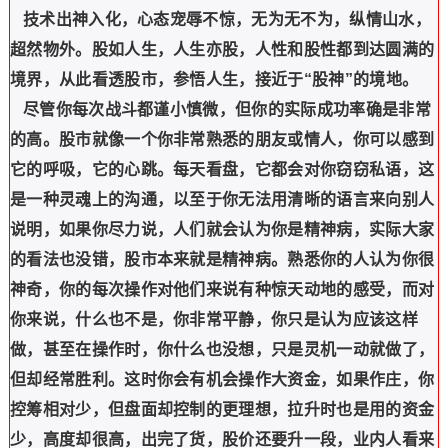
技术出神入化，心态宠辱不惊，无为无不为，纵情山水，
超然物外。股如人生，人生亦股，人性和股性都到达圆满的
境界，从此看透股市，参悟人生，接近于“股神”的境地。
尽管你每次战斗都谨小慎微，但你的实际成功率确是非常
的高。股市就像一个你非常熟悉的朋友或情人，你可以感到
它的呼吸，它的心跳。每天看盘，它都会对你窃窃私语，这
是一种灵魂上的沟通，以至于你无法用清晰的语言来向别人
说明，如果你尽力说，人们就会认为你是精神病，实际大家
的看法也没错，股市本来就是精神病。熟悉你的人认为你很
神奇，你的每次操作对他们来说有种惊天动地的感受，而对
你来说，什么也不是，你非常平静，你只是认为应该这样
做，甚至在操作时，你什么也没想，只是灵机一动就做了，
但却经常胜利。这时你会有机会操作大资金，如果作庄，你
控筹相对少，但盘面却控制的更理想，拉升时也是用的资金
少，高度却很高，出完了货，股价还要升一段，业内人看来