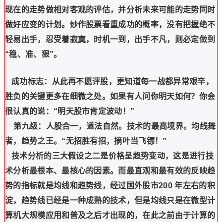
现在的走势做相对客观的评估，并分析未来可能的走势同时
做好应变的计划。炒作股票看重成功的概率，没有把握绝不
轻易出手，忍受着寂寞，时机一到，出手不凡，则必定做到
“稳、准、狠”。
成功标志：从此再不愿评股，更知道每一战都异常艰辛，
胜负的关键更多在细微之处。如果有人问你明天如何？你会
很认真的说：“明天股市肯定波动！”
第九级：人股合一，道法自然。技术的最高境界。均线舞
者，趋势之王。“无招胜有招，摘叶当飞镖！”
技术分析的三大假设之二是价格呈趋势变动，这是进行技
术分析最根本、最核心的因素。而最直观和最有效的反映趋
势的指标就是均线和趋势线，经过国外股市200 年左右的积
淀，趋势线已经是一种成熟的技术，但是均线只是在微型计
算机大规模应用和普及之后才出现的，在此之前由于计算的