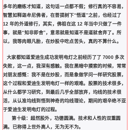
多年的磨练才知道，这句话一点都不假；修行真的不容易，
智慧如释迦牟尼佛者，在菩提树下“悟道”之前，也经过了
12 年的外道修行，其实，佛祖在这 12 年当中只做了一件
事，就是“知非即舍”，意思就是知道不是道就舍弃了。所
以，我等肉眼凡胎，在炒股中吃点苦头，真的不算什么。
大家都知道爱迪生成功发明电灯之前经历了了 7000 多次
失败，这一点，我深有感触。我在黑暗中摸索的时候，常常
对朋友感慨：我不是在炒股，而是象做学问一样研究股票，
这个过程和爱迪生发明电灯一样的艰难。股票的技术很多，
从什么都学习研究，到最后几乎全部放弃，均线的技术很
活，从认准均线到悟到神奇的均线理论，期间的艰辛绝不亚
于爱迪生发明电灯的过程。
第十级：超然股外，功德圆满。技术和人性的双重圆
满。已称得上世外高人，无为无不为。