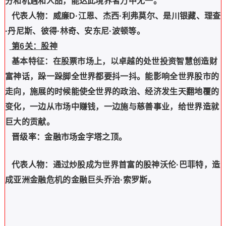
分和机遇和人品，能达此境界者万中无一。
代表人物：威廉D·江恩、杰西·利弗莫尔、是川银藏、理查
·丹尼斯、彼得·林奇、安东尼·波顿等。
第6关：股神
基本特征：在股票市场上，以卓越的处世投资智慧创造财
富神话，跺一跺脚全世界都要抖一抖。能影响全世界股市的
走向，施展的时候能使全世界的政治、经济发生天翻地覆的
变化，一边从市场中赚钱，一边施与慈善事业，给世界造就
巨大的贡献。
晋级率：金融市场金字塔之顶。
代表人物：通过炒股成为世界首富的股神沃伦·巴菲特，造
成亚洲金融危机的金融巨头乔治·索罗斯。