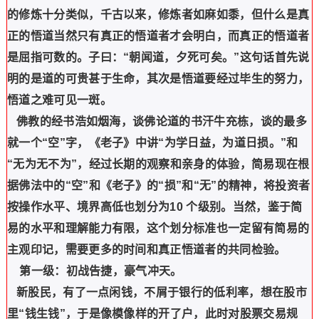
的修炼十分类似，千古以来，修炼者如麻如黍，但什么是真
正的悟道当然只有真正的悟道者才会明白，而真正的悟道者
是屈指可数的。子曰：“朝闻道，夕死可矣。”这句话首先说
明的是道的可贵甚于生命，其次是悟道要经过毕生的努力，
悟道之难可见一斑。
佛教的经书浩如烟海，谈佛论道的书汗牛充栋，谈的最多
就一个“空”字，《老子》中讲“为学日益，为道日损。”和
“无为无不为”，经过长期的观察和亲身的体验，简易现在根
据佛法中的“空”和《老子》的“损”和“无”的精神，将投资者
按操作水平、境界高低也划分为10 个级别。当然，鉴于简
易的水平和理解能力有限，这个划分标准也一定留有简易的
主观印记，需要更多的时间和真正悟道者的共同检验。
第一级：初战告捷，豪气冲天。
新股民，有了一点闲钱，不屑于银行的低利率，想在股市
里“钱生钱”，于是像模像样的开了户，此时对股票交易规