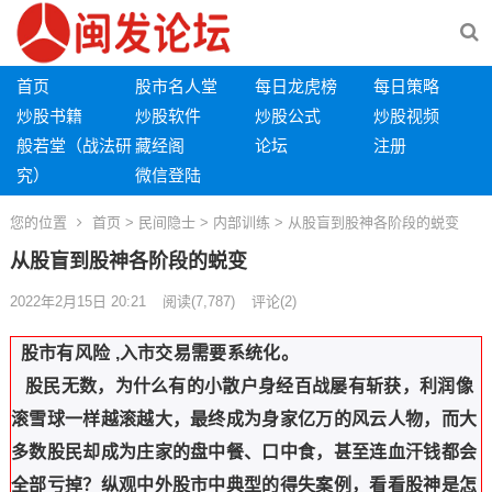
首页
股市名人堂
每日龙虎榜
每日策略
炒股书籍
炒股软件
炒股公式
炒股视频
般若堂（战法研
藏经阁
论坛
注册
究）
微信登陆
您的位置
首页
>
民间隐士
>
内部训练
> 从股盲到股神各阶段的蜕变
从股盲到股神各阶段的蜕变
2022年2月15日 20:21
阅读
(7,787)
评论(2)
股市有风险 ,入市交易需要系统化。
股民无数，为什么有的小散户身经百战屡有斩获，利润像
滚雪球一样越滚越大，最终成为身家亿万的风云人物，而大
多数股民却成为庄家的盘中餐、口中食，甚至连血汗钱都会
全部亏掉？纵观中外股市中典型的得失案例，看看股神是怎