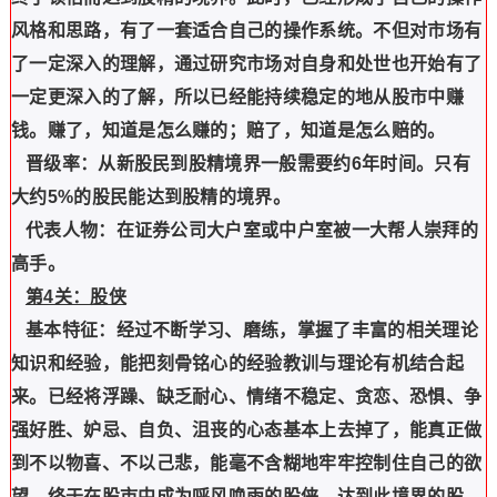
风格和思路，有了一套适合自己的操作系统。不但对市场有
了一定深入的理解，通过研究市场对自身和处世也开始有了
一定更深入的了解，所以已经能持续稳定的地从股市中赚
钱。赚了，知道是怎么赚的；赔了，知道是怎么赔的。
晋级率：从新股民到股精境界一般需要约6年时间。只有
大约5%的股民能达到股精的境界。
代表人物：在证券公司大户室或中户室被一大帮人崇拜的
高手。
第4关：股侠
基本特征：经过不断学习、磨练，掌握了丰富的相关理论
知识和经验，能把刻骨铭心的经验教训与理论有机结合起
来。已经将浮躁、缺乏耐心、情绪不稳定、贪恋、恐惧、争
强好胜、妒忌、自负、沮丧的心态基本上去掉了，能真正做
到不以物喜、不以己悲，能毫不含糊地牢牢控制住自己的欲
望，终于在股市中成为呼风唤雨的股侠。达到此境界的股