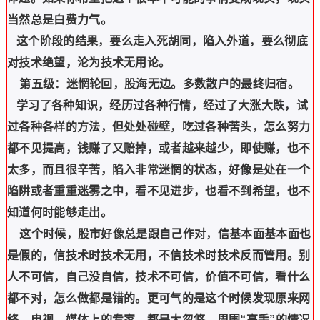
当然总是白费力气。
这个阶段的结果，要么走入死胡同，陷入外道，要么彻底
对技术绝望，沦为技术无用论。
第五级：迷惘轮回，股海无边。多数散户的最终归宿。
学习了各种知识，经历过各种行情，经过了大涨大跌，试
过各种各样的方法，但处处碰壁，吃过各种苦头，怎么努力
都不见提高，钱赚了又赔掉，或者越来越少，即使赚，也不
太多，而且很辛苦，陷入非常迷惘的状态，好像是处在一个
陷阱或者重重迷雾之中，看不见进步，也看不到希望，也不
知道何时能够走出。
这个时候，股市好像总是跟自己作对，信基本面基本面也
是假的，信技术时技术无用，不信技术时技术反而管用。别
人不可信，自己没自信，技术不可信，价值不可信，看什么
都不对，怎么做都是错的。更可气的是这个时候发现原来网
络、电视、媒体上的专家、都是大忽悠，周围“高手”的情况