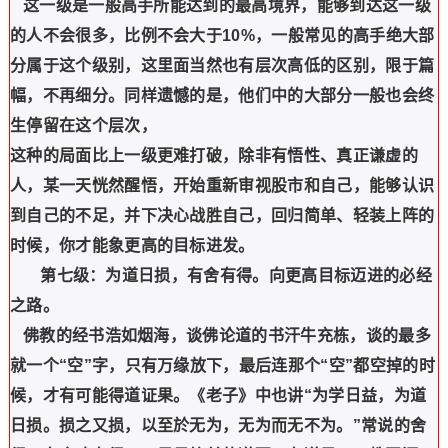
这一级是一般高手所能达到的最高境界，能够到达这一级
的人不会很多，比例不会大于10%，一般常见的高手绝大部
分属于这个级别，这里面当然也有层次高低的区别，限于篇
幅，不再细分。同样遗憾的是，他们中的大部分一般也会终
生停留在这个层次，
这种的局面比上一级更难打破，除非有悟性、真正谦虚的
人，某一天恍然醒悟，开始重新审视股市和自己，能够认识
到自己的不足，并下决心战胜自己，回归简单、轻装上阵的
时候，你才能象更高的目标进发。
第七级：为道日损，有舍有得。向更高目标迈进的必经
之路。
佛教的经书浩如烟海，谈佛论道的书汗牛充栋，谈的最多
就一个“空”字，只有万缘放下，最后连那个“空”都空掉的时
候，才有可能得道证果。《老子》中也讲“为学日益，为道
日损。损之又损，以至於无为，无为而无不为。”常说的舍