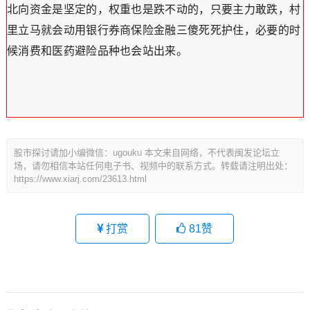
北向资金是坚定的，权重也是跌不动的，只要主力敢跌，村
里立马就会动用银行券商保险金融三傻死死护住，必要的时
候消费和医药避险品种也会站出来。
股市探讨请加小编微信：ugouku 本文来自网络，不代表闽发论坛立
场，请勿相信本站任何电子书、视频中的联系方式。转载请注明出处：
https://www.xiarj.com/23613.html
打赏
81
赞