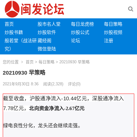
首页
股市名人堂
每日龙虎榜
每日策略
炒股书籍
炒股软件
炒股公式
炒股视频
般若堂（战法研
藏经阁
论坛
注册
究）
微信登陆
您的位置
首页
>
每日策略
> 20210930 早策略
20210930 早策略
2021年9月30日 8:36
阅读
(2,328)
评论(0)
截至收盘，沪股通净流入-10.44
亿元，深股通净流入
7.78亿元，
北向资金净流入-2.67亿元
绿电良性分化，龙头还会继续走强。