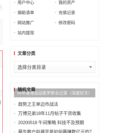
用户中心
我的资产
捐助清单
充值记录
网站推广
修改密码
站内提现
文章分类
文
章
分
类
随机文章
98年香港血战索罗斯全记录（深度好文）
合
趋势之王单边市战法
万博兄弟18年11月帖子干货收集
20200518 午间策略 科技不及预期
最牛散户赵建平是如何暴赚数亿元的？