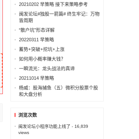
20210202 早策略 接下来策略参考
闽发论坛#独股一箭篇# 终生牢记：万物
皆周期
“散户坑”形态详解
20220311 早策略
蓄势+突破+挖坑+上涨
如何用小概率赚大钱？
一瞬流光：龙头战法的真谛
20211014 早策略
杨威：股海捕鱼（五）微积分股票个股
和大盘分析
浏览次数
闽发论坛小程序功能上线了
- 16,839
views