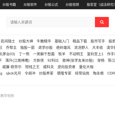
炒股书籍
炒股软件
炒股公式
炒股视频
般若堂（战法研究
民间隐士
炒股大神
牛散精华
基础入门
精品下载
股市写手
般
狂
乔帮主
独股一箭
退学炒股
绝岭雄风
浓汤野人
大丰收
清华
(茅台03)
丁一熊
一笑解千愁篇
牧羊
不动明王
复利至上1
作手
平
落升(江南神鹰)
方新侠
92科比
歌神(张学友来炒股)
穿杨
陈
威廉·欧奈尔
短线之王
威科夫
逆向投资者
量化大咖
ng
sjkzk光月
令胡冲
炒股养家
德隆专家
经常站岗
陶永根
CDR
论教学视频