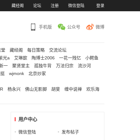
）
藏经阁
论坛
注册
微信登陆
登录
手机版
公众号
微博
若堂
藏经阁
每日策略
交流论坛
紫光a
艾琳歆
陶博士2006
一花一残忆
小鳄鱼
新一
聚贤堂主
孤独牛背
万法归宗
流沙河
江挺
wjmonk
北京炒家
R
杨永兴
佛山无影脚
胡斐
缠中说禅
欢乐海
用户中心
微信登陆
发布帖子