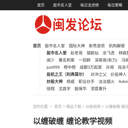
首页
股市名人堂
每日龙虎榜
每日策略
首页
股市名人堂
国际大神
新秀游资
机构解密
股市名人堂
赵老哥
瑞鹤仙
龙飞虎
林疯
闻少
著名刺客
一招鲜
深南哥(有力)
冯柳
just999
榜中榜
成都3万起家
孙哥
段永
投机之王（利弗莫尔）
对冲之父
价投神人
炒股大神
杨威
职业炒手
淡淡烟火
Aski
徐翔
沈昌宇
殷保华
涅盘重升
您的位置
首页
>
精品下载
>
炒股视频
> 以缠破缠 缠
以缠破缠 缠论教学视频