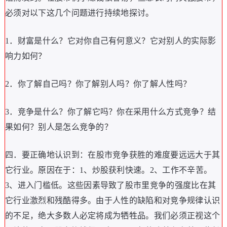
必须对以下这几个问题进行持续地探讨
。
1
．
财富是什么
？
它对你自己有何意义
？
它对别人的实际影
响力如何
？
2
．
你了解自己吗
？
你了解别人吗
？
你了解人性吗
？
3
．
竞争是什么
？
你了解它吗
？
你在采用什么方式竞争
？
结
果如何
？
别人是怎么竞争的
？
四
．
要正确地认识到
：
在股市竞争获胜的难度要远远大于其
它行业
。
原因在于
：
1
、
炒股获利快速
。
2
、
工作不辛苦
。
3
、
进入门槛低
。
这些因素导致了股市里竞争的强度比在其
它行业激烈和残酷得多
。
由于人性的缺陷和对竞争规律认识
的不足
，
绝大多数人必定将成为牺牲品
。
我们必须正视这个