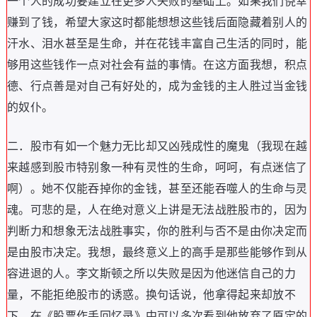
一个人的成功要建立在更多人失败的基础上
。
如果我们侥幸
赚到了钱
，
希望大家这时都能想想这些钱后面隐藏着别人的
汗水
、
泪水甚至是生命
，
并在花钱丰富自己生活的同时
，
能
够用这些钱作一点对社会有益的事情
。
在这方面我想
，
积点
德
、
行点善是对自己有好处的
，
成为金钱的主人胜过当金钱
的奴仆
。
二
．
股市有如一个魅力无比却又凶残成性的魔鬼
（
我现在越
来越感到股市特别象一种有灵性的生命
，
呵呵
，
有点迷信了
啊
）。
她不仅能吞掉你的金钱
，
甚至还能吞噬人的生命与灵
魂
。
可悲的是
，
人在绝对意义上讲是无法战胜股市的
，
因为
判断力和想象无法战胜事实
，
你的胜利与否不是由你决定而
是由股市决定
。
我想
，
最终意义上的高手是那些能够作到从
容进退的人
。
李文斯顿之所以失败是因为他迷信自己的力
量
，
不能拒绝股市的诱惑
。
换句话说
，
他拿得起来却放不
下
，
在
《
股票作手回忆录
》
中可以多次看到他放弃了原定的