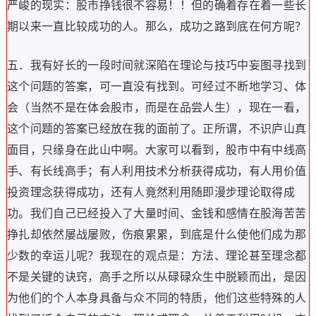
严峻的现实
：
股市挣钱很不容易
！！
但的确着存在着一些长
期以来一直比较成功的人
。
那么
，
成功之路到底在何方呢
？
五
．
我有好长的一段时间就深陷在理论与技巧中妄图寻找到
这个问题的答案
，
可一直没有找到
。
可经过不断地学习
、
体
会
（
当然不是在体会股市
，
而是在品尝人生
），
现在一看
，
这个问题的答案已经放在我的面前了
。
正所谓
，
不识庐山真
面目
，
只缘身在此山中啊
。
大家可以看到
，
股市中有中线高
手
、
有长线高手
；
有人利用技术分析获得成功
，
有人用价值
投资理念获得成功
，
还有人竟然利用随即漫步理论取得成
功
。
我们自己已经投入了大量时间
、
金钱和感情在股海苦苦
挣扎却依然屡战屡败
，
伤痕累累
，
到底是什么使他们成为那
少数的幸运儿呢
？
我现在的观点是
：
方法
、
理论甚至理念都
不是关键的诀窍
，
高手之所以从碌碌众生中脱颖而出
，
是因
为他们的个人本身具备与众不同的特质
，
他们这些特殊的人