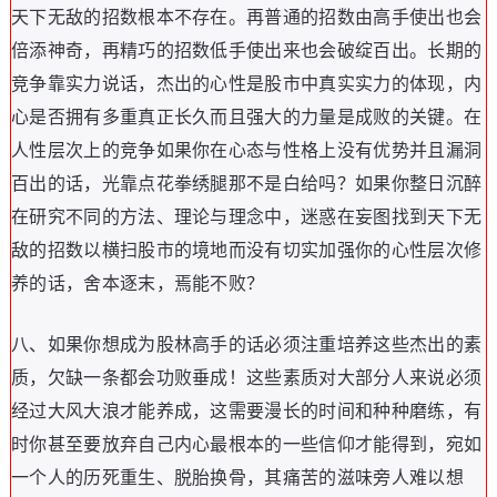
天下无敌的招数根本不存在
。
再普通的招数由高手使出也会
倍添神奇
，
再精巧的招数低手使出来也会破绽百出
。
长期的
竞争靠实力说话
，
杰出的心性是股市中真实实力的体现
，
内
心是否拥有多重真正长久而且强大的力量是成败的关键
。
在
人性层次上的竞争如果你在心态与性格上没有优势并且漏洞
百出的话
，
光靠点花拳绣腿那不是白给吗
？
如果你整日沉醉
在研究不同的方法
、
理论与理念中
，
迷惑在妄图找到天下无
敌的招数以横扫股市的境地而没有切实加强你的心性层次修
养的话
，
舍本逐末
，
焉能不败
？
八
、
如果你想成为股林高手的话必须注重培养这些杰出的素
质
，
欠缺一条都会功败垂成
！
这些素质对大部分人来说必须
经过大风大浪才能养成
，
这需要漫长的时间和种种磨练
，
有
时你甚至要放弃自己内心最根本的一些信仰才能得到
，
宛如
一个人的历死重生
、
脱胎换骨
，
其痛苦的滋味旁人难以想