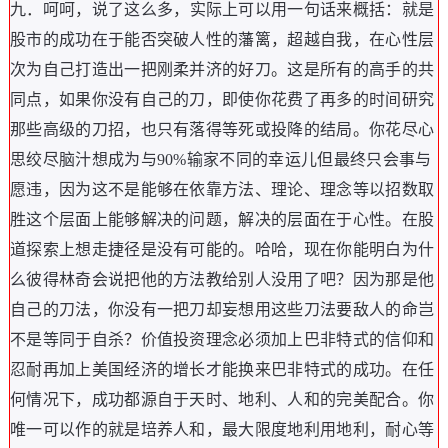
九
．
呵呵
，
说了这么多
，
实际上可以用一句话来概括
：
就是
股市的成功在于能否突破人性的藩篱
，
超越自我
，
在心性层
次为自己打造出一把刚柔并济的好刀
。
这是所有的高手的共
同点
，
如果你没有自己的刀
，
即使你花费了再多的时间研究
那些高级的刀招
，
也只有落得等死或投降的结局
。
你花尽心
思绞尽脑汁想成为与90%输家不同的幸运儿但最终只会事与
愿违
，
因为这不是能够在依靠方法
、
理论
、
理念等以招数取
胜这个层面上能够解决的问题
，
解决的层面在于心性
。
在股
道探索上想走捷径是没有可能的
。
哈哈
，
现在你能明白为什
么彼得林奇会说把他的方法教给别人没用了吧
？
因为那是他
自己的刀法
，
你没有一把刀却妄想用这些刀法要敌人的命岂
不是等同于自杀
？
价值投资理念必须加上巴非特式的信仰和
忍耐再加上美国经济的增长才能换来巴非特式的成功
。
在任
何情况下
，
成功都源自于天时
、
地利
、
人和的完美配合
。
你
唯一可以作的就是培养人和
，
最大限度地利用地利
，
耐心等