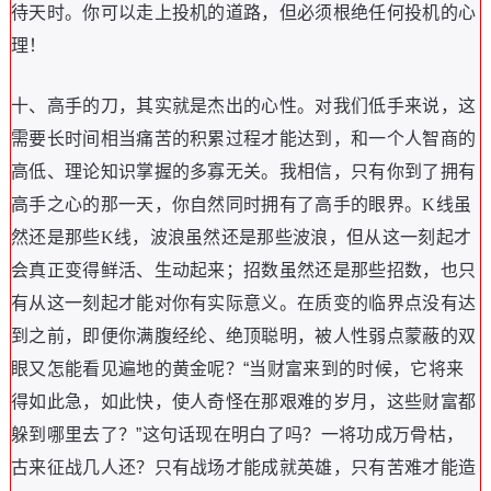
待天时
。
你可以走上投机的道路
，
但必须根绝任何投机的心
理
！
十
、
高手的刀
，
其实就是杰出的心性
。
对我们低手来说
，
这
需要长时间相当痛苦的积累过程才能达到
，
和一个人智商的
高低
、
理论知识掌握的多寡无关
。
我相信
，
只有你到了拥有
高手之心的那一天
，
你自然同时拥有了高手的眼界
。
K线虽
然还是那些K线
，
波浪虽然还是那些波浪
，
但从这一刻起才
会真正变得鲜活
、
生动起来
；
招数虽然还是那些招数
，
也只
有从这一刻起才能对你有实际意义
。
在质变的临界点没有达
到之前
，
即便你满腹经纶
、
绝顶聪明
，
被人性弱点蒙蔽的双
眼又怎能看见遍地的黄金呢
？“
当财富来到的时候
，
它将来
得如此急
，
如此快
，
使人奇怪在那艰难的岁月
，
这些财富都
躲到哪里去了
？”
这句话现在明白了吗
？
一将功成万骨枯
，
古来征战几人还
？
只有战场才能成就英雄
，
只有苦难才能造