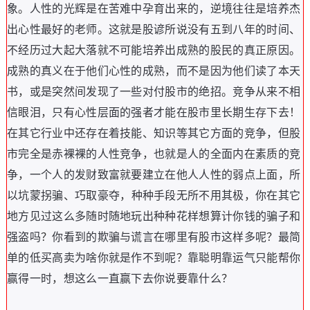
象
。
人性的光辉是在苦难中孕育出来的
，
逆境往往是培养杰
出心性最好的老师
。
这就是股谚所说没有五到八年的时间
、
不经历过大起大落就不可能培养出成熟的股民的真正原因
。
成熟的真义在于他们心性的成熟
，
而不是因为他们读了本天
书
，
或是突然间发现了一些对付股市的绝招
。
竞争从来不相
信眼泪
，
只有心性层面的强者才能在股市里长期生存下去
！
在其它行业中还存在着技能
、
知识等其它方面的竞争
，
但股
市完全是赤裸裸的人性竞争
，
也就是人的全面内在素质的竞
争
，
一个人的发财致富就要建立在他人人性的弱点上面
，
所
以坑蒙拐骗
、
巧取豪夺
，
种种手段无所不用其极
，
你在其它
地方见过这么多随时随地玩出种种花样想算计你钱的骗子和
强盗吗
？
你看到的欺骗与谎言在哪里有股市这样多呢
？
最简
单的低买高卖为啥你就是作不到呢
？
靠聪明靠运气只能帮你
赢得一时
，
想这么一直赢下去你说要靠什么
？