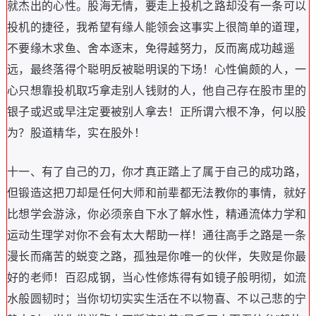
就杰出的心性
。
股海无情
，
要走上投机之路却没有一条可以
投机的捷径
，
我希望有缘人能领会这事实上很简单的道理
，
不要缘木求鱼
、
舍本逐末
，
免得越努力
，
反而离成功越遥
远
，
最终落得个聪明反被聪明误的下场
！
心性偏颇的人
，
一
心只想靠投机取巧拿走别人钱财的人
，
他自己存在股市里的
银子或迟或早注定要被别人拿去
！
正所谓六根不净
，
何以股
为
？
股道精华
，
实在股外
！
十一
、
有了自己的刀
，
你才真正踏上了属于自己的成功路
，
但锻造这把刀却是任何大师和前辈都无法教你的事情
，
就好
比想学会游泳
，
你必须亲自下水了解水性
，
精通流体力学和
运动生理学对你不会有太大帮助一样
！
通往高手之路是一条
漫长而痛苦的蜕变之路
，
孤独是你唯一的伙伴
，
失败是你最
好的老师
！
百忍成钢
，
当心性修炼得有如镜子般明彻
，
如流
水般圆韧时
；
当你切切实实生活在不以物喜
、
不以己悲的宁