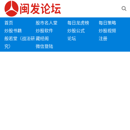
首页
股市名人堂
每日龙虎榜
每日策略
炒股书籍
炒股软件
炒股公式
炒股视频
般若堂（战法研
藏经阁
论坛
注册
究）
微信登陆