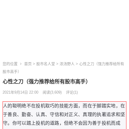
您的位置
首页
>
股市名人堂
>
浓汤野人
> 心性之刀（强力推荐给所有
股市高手）
心性之刀（强力推荐给所有股市高手）
2021年9月14日 22:00
阅读
(3,609)
评论(1)
人的聪明绝不在投机取巧的技能方面
，
而在于脚踏实地
，
在
于善良
、
勤奋
、
认真
、
守信和对正义
、
真理的执著追求和坚
守
。
你可以踏上投机的道路
，
但绝不会因为善于投机而成