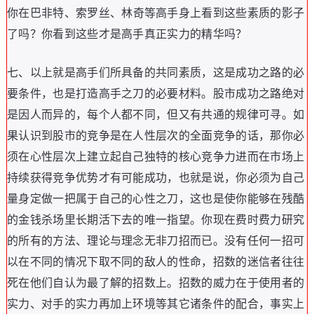
你在巴非特
、
索罗丝
、
林奇等高手身上看到这些素质的影子
了吗
？
你看到这些才是高手真正实力的精华吗
？
七
、
以上就是高手们所具备的共同素质
，
这是成功之路的必
要条件
，
也是打造高手之刀的必要材料
。
股市成功之路绝对
是因人而异的
，
每个人都不同
，
但又有共通的规律可寻
。
如
果认识到股市的竞争是在人性层次的全面竞争的话
，
那你必
须在心性层次上建立起自己独特的核心竞争力进而在市场上
持续获得竞争优势才有可能成功
，
也就是说
，
你必须为自己
量身定做一把属于自己的心性之刀
，
这也是使你能够在残酷
的金钱杀场里长期活下去的唯一指望
。
你现在费时费力研究
的所有的方法
、
理论与理念无非刀招而已
。
没有任何一招可
以在不同的情况下取不同的敌人的性命
，
招数的迷信者往往
死在他们自认为最了解的招数上
。
招数的威力在于使用者的
实力
、
对手的实力再加上环境等其它诸条件的配合
，
事实上