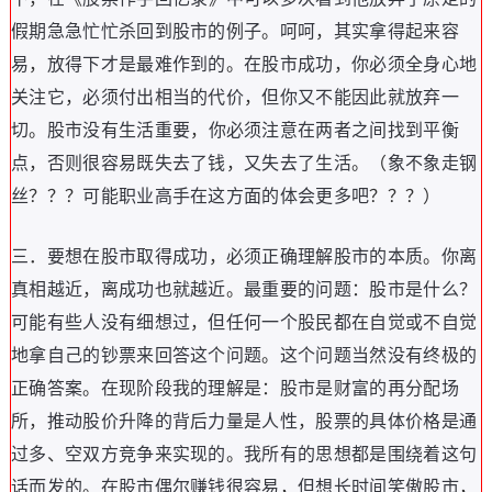
假期急急忙忙杀回到股市的例子
。
呵呵
，
其实拿得起来容
易
，
放得下才是最难作到的
。
在股市成功
，
你必须全身心地
关注它
，
必须付出相当的代价
，
但你又不能因此就放弃一
切
。
股市没有生活重要
，
你必须注意在两者之间找到平衡
点
，
否则很容易既失去了钱
，
又失去了生活
。（
象不象走钢
丝
？？？
可能职业高手在这方面的体会更多吧
？？？）
三
．
要想在股市取得成功
，
必须正确理解股市的本质
。
你离
真相越近
，
离成功也就越近
。
最重要的问题
：
股市是什么
？
可能有些人没有细想过
，
但任何一个股民都在自觉或不自觉
地拿自己的钞票来回答这个问题
。
这个问题当然没有终极的
正确答案
。
在现阶段我的理解是
：
股市是财富的再分配场
所
，
推动股价升降的背后力量是人性
，
股票的具体价格是通
过多
、
空双方竞争来实现的
。
我所有的思想都是围绕着这句
话而发的
。
在股市偶尔赚钱很容易
，
但想长时间笑傲股市
，