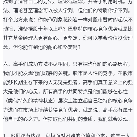
找到了适合自己的方法
、
理论或理念
，
并善于利用时机
。
方
法
、
理论甚至理念可以被人学到
，
但他们的特质你学不到
。
打个比方来说
：
你能作到象花岗岩一样对股市暂时的起伏不
动摇
，
准备捂股十年以上吗
？
巴非特的核心竞争优势就是比
其它基金经理人更有耐心
、
更坚定
，
你可以学会价值投资理
念
，
但你能作到他的耐心和坚定吗
？
六
．
高手们成功方法不尽相同
，
只有探询他们的心路历程
，
我们才能发现他们取胜的关键
。
股市是人性的竞争
，
在股市
能够长期生存下来的人无疑是强者
，
高手们真正意义上的强
大是他们的心灵
，
所有高手的共同特点是他们能够在心性
（
类似持久的精神状态
）
层次上建立起自己独特的核心竞争
力进而在市场上持续获得竞争优势
，
就是说
，
高手都有属于
他自己的心之刀
。
但提取他们共同的素质
，
我们就会发现
：
1
．
他们都有达观
、
积极面对困难的心境和心态
。
这属于人