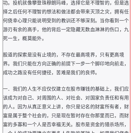
功
。
投机就像攀登珠穆朗玛峰
，
选择它是不理智的
，
但是选
择之后任何不理智的想法和做法都会带来灭顶之灾
，
拥有任
何侥幸心理只能说明受到的教训还不够深刻
。
当你看到一个
游刃有余的高手
，
他的背后一定隐藏无数血淋淋的伤口
，
九
死一生
，
概莫能外
。
股道的探索是没有止境的
，
不存在最高境界
，
只有更高境
界
。
我们只能在方向正确的前提下一步一个脚印地向前走
，
成功之路没有任何捷径
，
苦难是我们的良师
。
一
．
我们的人生不应仅仅建立在股市赚钱的基础上
，
我们应
该成为对自己
、
对周围的人
、
对社会
、
对国家负责任和有用
的人
。
因为从真正意义上讲
，
你只是记名的财富所有者
，
财
富是属于整个社会的
，
只是现在暂时存在你那里而已
，
而财
富的多寡和一个人是否幸福无关
。
股市是资金的猎杀场所
，