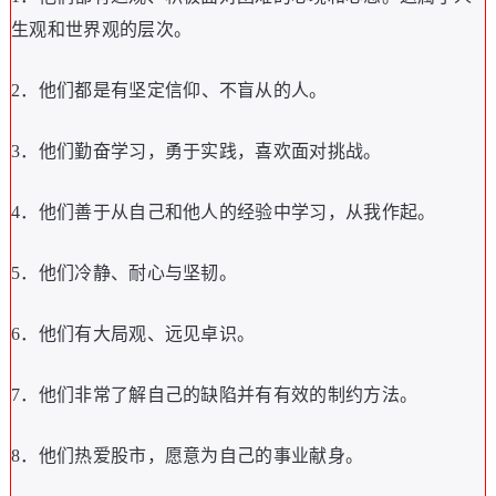
生观和世界观的层次
。
2
．
他们都是有坚定信仰
、
不盲从的人
。
3
．
他们勤奋学习
，
勇于实践
，
喜欢面对挑战
。
4
．
他们善于从自己和他人的经验中学习
，
从我作起
。
5
．
他们冷静
、
耐心与坚韧
。
6
．
他们有大局观
、
远见卓识
。
7
．
他们非常了解自己的缺陷并有有效的制约方法
。
8
．
他们热爱股市
，
愿意为自己的事业献身
。