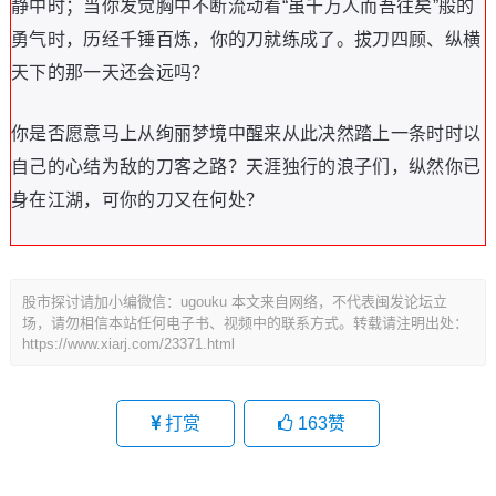
静中时
；
当你发觉胸中不断流动着
“
虽千万人而吾往矣
”
般的
勇气时
，
历经千锤百炼
，
你的刀就练成了
。
拔刀四顾
、
纵横
天下的那一天还会远吗
？
你是否愿意马上从绚丽梦境中醒来从此决然踏上一条时时以
自己的心结为敌的刀客之路
？
天涯独行的浪子们
，
纵然你已
身在江湖
，
可你的刀又在何处
？
股市探讨请加小编微信：ugouku 本文来自网络，不代表闽发论坛立
场，请勿相信本站任何电子书、视频中的联系方式。转载请注明出处：
https://www.xiarj.com/23371.html
打赏
163
赞