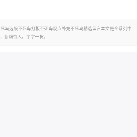
不死鸟选股不死鸟打板不死鸟观点补充不死鸟精选留言本文是全系列中
心进，新粉慎入。字字干货，…