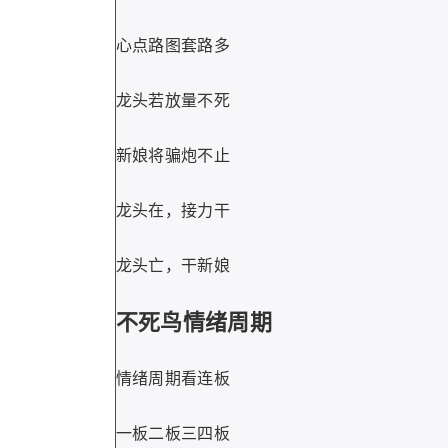
心点路图套路多
龙头若放量不死
新娘将骗炮不止
龙头在，接力干
龙头亡，干新娘
不死鸟情绪周期
情绪周期看连板
一板二板三四板