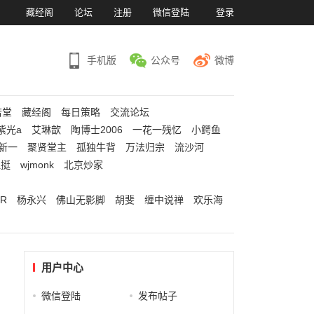
）
藏经阁
论坛
注册
微信登陆
登录
手机版
公众号
微博
若堂
藏经阁
每日策略
交流论坛
紫光a
艾琳歆
陶博士2006
一花一残忆
小鳄鱼
新一
聚贤堂主
孤独牛背
万法归宗
流沙河
江挺
wjmonk
北京炒家
R
杨永兴
佛山无影脚
胡斐
缠中说禅
欢乐海
用户中心
微信登陆
发布帖子