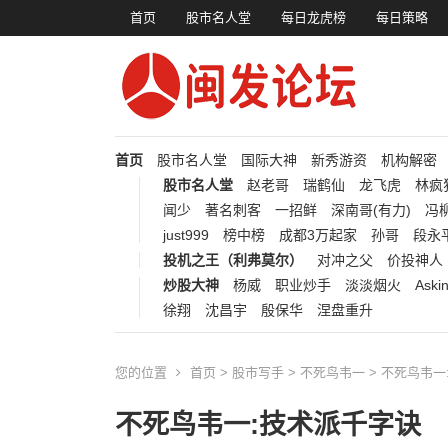
首页
股市名人堂
每日龙虎榜
每日策略
首页
股市名人堂
国际大神
新秀游资
机构解密
股市名人堂
赵老哥
瑞鹤仙
龙飞虎
林疯
闻少
著名刺客
一招鲜
深南哥(有力)
冯柳
just999
榜中榜
成都3万起家
孙哥
段永
投机之王（利弗莫尔）
对冲之父
价投神人
炒股大神
杨威
职业炒手
淡淡烟火
Aski
徐翔
沈昌宇
殷保华
涅盘重升
您的位置
首页
>
股市写手
>
不死鸟韦一
> 不死鸟韦一
不死鸟韦一:技术派千字诀