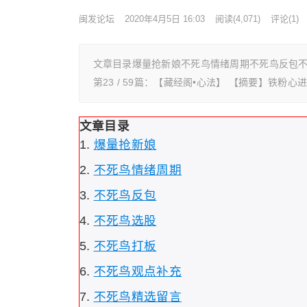
闽发论坛
2020年4月5日 16:03
阅读
(4,071)
评论(1)
文章目录爆量抢新娘不死鸟情绪周期不死鸟反包
第23 / 59篇：【藏经阁•心法】 【摘要】铁粉
文章目录
爆量抢新娘
不死鸟情绪周期
不死鸟反包
不死鸟选股
不死鸟打板
不死鸟观点补充
不死鸟精选留言