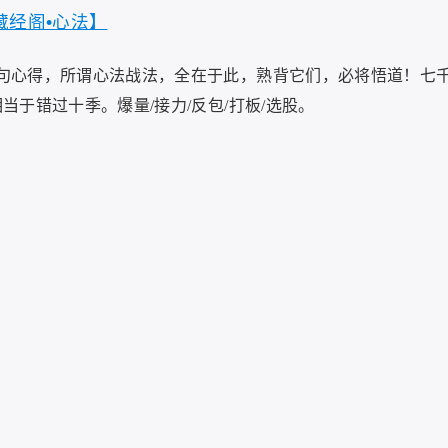
【藏经阁•心法】
句心得，所谓心法战法，全在于此，熟背它们，必将悟道！七
于错过十季。爆量/接力/反包/打板/选股。