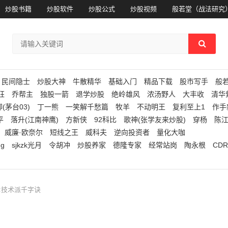
炒股书籍
炒股软件
炒股公式
炒股视频
般若堂（战法研究
民间隐士
炒股大神
牛散精华
基础入门
精品下载
股市写手
般
狂
乔帮主
独股一箭
退学炒股
绝岭雄风
浓汤野人
大丰收
清华
(茅台03)
丁一熊
一笑解千愁篇
牧羊
不动明王
复利至上1
作手
平
落升(江南神鹰)
方新侠
92科比
歌神(张学友来炒股)
穿杨
陈
威廉·欧奈尔
短线之王
威科夫
逆向投资者
量化大咖
ng
sjkzk光月
令胡冲
炒股养家
德隆专家
经常站岗
陶永根
CDR
:技术派千字诀