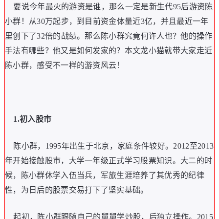
要说今年最火的游资是谁，那么一定是新生代95后游资陈
小群！从30万起步，到目前资金体量近3亿，并且最近一年
里创下了32倍的战绩。那么陈小群究竟何许人也？他的操作
手法有哪些？他又是如何发家的？本文龙小猫就带大家走近
陈小群，感受不一样的游资风云！
1.初入股市
陈小群，1995年出生于北京，家庭条件较好。2012至2013
年开始接触股市，大学一年级正式学习股票知识。大二的时
候，陈小群休学入伍当兵，军旅生涯培养了其优秀的纪律
性，为日后的股票交易打下了坚实基础。
起初，陈小群跟随自己的舅舅学炒股，后独立操作。2015