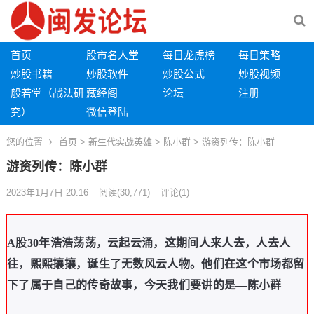
首页
股市名人堂
每日龙虎榜
每日策略
炒股书籍
炒股软件
炒股公式
炒股视频
般若堂（战法研
藏经阁
论坛
注册
究）
微信登陆
您的位置
首页
>
新生代实战英雄
>
陈小群
> 游资列传：陈小群
游资列传：陈小群
2023年1月7日 20:16
阅读
(30,771)
评论(1)
A股30年浩浩荡荡，云起云涌，这期间人来人去，人去人
往，熙熙攘攘，诞生了无数风云人物。他们在这个市场都留
下了属于自己的传奇故事，今天我们要讲的是—陈小群