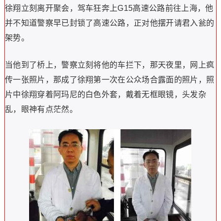
徐翔立刻离开聚会，驾车狂奔上G15高速公路前往上海，他
并不知道警察早已封锁了高速公路，正对他摆开请君入瓮的
架势。
当他到了桥上，警察立刻将他的车拦下，那天夜里，网上疯
传一张照片，那成了徐翔第一次在公众场合露面的照片，照
片中徐翔穿着阿玛尼的白色外套，戴着无框眼镜，头发杂
乱，眼神有点茫然。