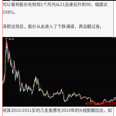
可以看到股价在短短1个月内从21迅速拉升到50，幅度达
238%。
泽熙出货后，股价从此进入了下跌通道，再没翻过身。
将其2010-2011买的几支股票在2010年的K线图都拉出，如