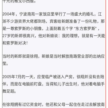
千元的雅戈尔西服。
2004年，宁波南苑一家饭店里举行了一场盛大的婚礼，江
浙不少游资界大佬都到场，宾客给新朗准备了一份礼物，那
是一尊索罗斯的小铜像，上面刻着五个字 “东方索罗斯” ，
27岁的新郎很高兴，他对新娘说：我的理想，就是有一天能
和索罗斯对决！
当时的新郎就是徐翔，新娘是当时解放南路营业部的出纳应
莹。
2005年7月的一天，应莹临产被送入产房，徐翔并没有去陪
伴，而是在电脑前盯盘，当得知儿子出生时，他对着电脑手
舞足蹈。
在徐翔拥有过亿资金时，他还和父母一起住在走过去解放南