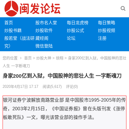
首页
股市名人堂
每日龙虎榜
每日策略
炒股书籍
炒股软件
炒股公式
炒股视频
般若堂（战法研
藏经阁
论坛
注册
究）
微信登陆
您的位置
首页
>
炒股大神
>
徐翔
> 身家200亿到入狱，中国股神的悲壮
人生 一字断魂刀
身家200亿到入狱，中国股神的悲壮人生 一字断魂刀
2020年4月17日 17:17
阅读
(5,617)
评论(0)
银河证券宁波解放南路营业部 是中国股市1995-2005年的传
奇，2003年2月15日，《中国证券报》曾在头版刊发《涨停
板敢死队》一文，曝光该营业部的操作手法。