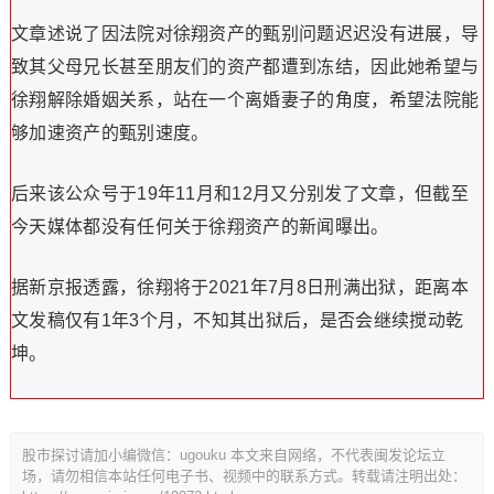
文章述说了因法院对徐翔资产的甄别问题迟迟没有进展，导
致其父母兄长甚至朋友们的资产都遭到冻结，因此她希望与
徐翔解除婚姻关系，站在一个离婚妻子的角度，希望法院能
够加速资产的甄别速度。
后来该公众号于19年11月和12月又分别发了文章，但截至
今天媒体都没有任何关于徐翔资产的新闻曝出。
据新京报透露，徐翔将于2021年7月8日刑满出狱，距离本
文发稿仅有1年3个月，不知其出狱后，是否会继续搅动乾
坤。
股市探讨请加小编微信：ugouku 本文来自网络，不代表闽发论坛立
场，请勿相信本站任何电子书、视频中的联系方式。转载请注明出处：