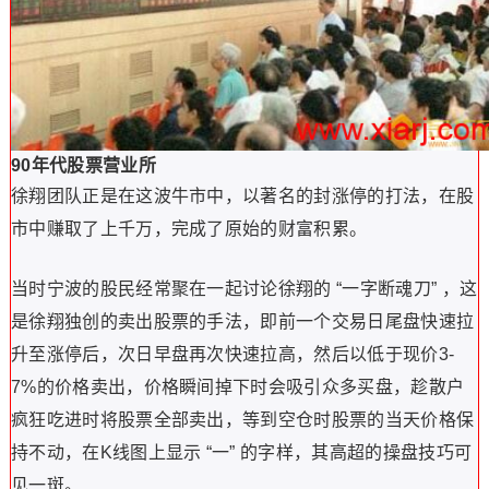
90年代股票营业所
徐翔团队正是在这波牛市中，以著名的封涨停的打法，在股
市中赚取了上千万，完成了原始的财富积累。
当时宁波的股民经常聚在一起讨论徐翔的 “一字断魂刀” ，这
是徐翔独创的卖出股票的手法，即前一个交易日尾盘快速拉
升至涨停后，次日早盘再次快速拉高，然后以低于现价3-
7%的价格卖出，价格瞬间掉下时会吸引众多买盘，趁散户
疯狂吃进时将股票全部卖出，等到空仓时股票的当天价格保
持不动，在K线图上显示 “一” 的字样，其高超的操盘技巧可
见一斑。