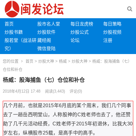
首页
股市名人堂
每日龙虎榜
每日策略
炒股书籍
炒股软件
炒股公式
炒股视频
般若堂（战法研
藏经阁
论坛
注册
究）
微信登陆
您的位置
首页
>
炒股大神
>
杨威
>
炒股大神
> 杨威：股海捕鱼（七）
仓位和补仓
杨威：股海捕鱼（七）仓位和补仓
2018年4月12日 17:48
阅读
(3,443)
评论(0)
几个月前，也就是2015年6月底的某个周末，我们几个同事
去了一趟岳西明堂山，人称股神的C姓老师也去了，他还赞
助了几千元活动经费，C姓老师于2015年初退休，比我大30
岁左右，纵横股市25载，是高手中的高手。