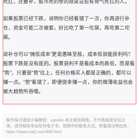
死扛，还要补，股市死的惨的就是这些有骨气死扛的人。
如果股票已经下跌，说明你已经看错了一次，你再进行补
仓，资金可能二次被套，好比吃了第一坨屎，再吃第二坨
屎。
说补仓可以“摊低成本”更是愚昧至极，成本低就能获利吗？
股票下跌是没有底的。股票获利不是看成本的高低，而是看
“势”，只要是“势”往上，任何价格买入都是正确的，都可以
赚一点。“势”看错了，即便侥幸赚一点，你的微薄收益也会
被大趋势所吞噬。
股市探讨请加小编微信：ugouku 本文来自网络，不代表闽发论坛立
场，请勿相信本站任何电子书、视频中的联系方式。转载请注明出处：
https://www.xiarj.com/440.html