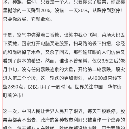
术，种族，信仰，只要是一个人，只要你买了股票，你都稀
里糊涂的一天赚到20%，没错！一天20%，从跌停到涨停！
只要你敢买，它就敢涨。
于是，空气中弥漫着口香糖，谈笑中我心飞翔，菜场大妈丢
下菜摊，回家打开电脑买进股票，扫马路的丢下扫把，念经
的和尚砸掉了木鱼，又杀了回去，那些输红眼的人们仿佛又
看到了翻本的希望。然而，谁也不曾预料，仅仅3周之后的8
月中旬，没有任何暴跌迹象的大盘，开始第二轮暴跌，股灾
进入第二个阶段，这一轮跌的更加惨烈，从4000点直线下
坠2850点，仅仅只用了一周时间。世界关注中国！华尔街
盯着沪市！
这一次，中国人民让世界人民开了眼界，每天千股跌停，股
票卖都卖不出去，政府的各种救市利好只被当作一个逃命的
机会，每天都有人在跳楼，跳楼你都没地方跳，因为要跳的