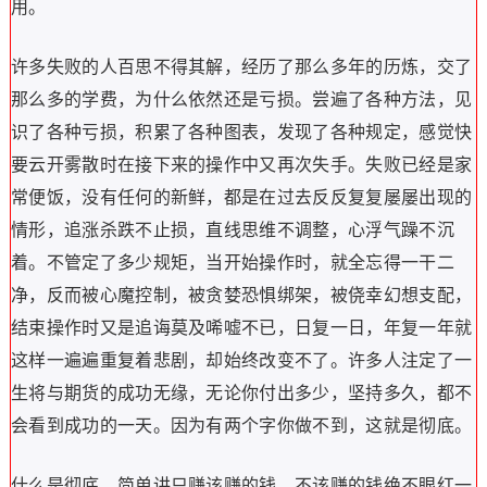
用。
许多失败的人百思不得其解，经历了那么多年的历炼，交了
那么多的学费，为什么依然还是亏损。尝遍了各种方法，见
识了各种亏损，积累了各种图表，发现了各种规定，感觉快
要云开雾散时在接下来的操作中又再次失手。失败已经是家
常便饭，没有任何的新鲜，都是在过去反反复复屡屡出现的
情形，追涨杀跌不止损，直线思维不调整，心浮气躁不沉
着。不管定了多少规矩，当开始操作时，就全忘得一干二
净，反而被心魔控制，被贪婪恐惧绑架，被侥幸幻想支配，
结束操作时又是追诲莫及唏嘘不已，日复一日，年复一年就
这样一遍遍重复着悲剧，却始终改变不了。许多人注定了一
生将与期货的成功无缘，无论你付出多少，坚持多久，都不
会看到成功的一天。因为有两个字你做不到，这就是彻底。
什么是彻底，简单讲只赚该赚的钱，不该赚的钱绝不眼红一