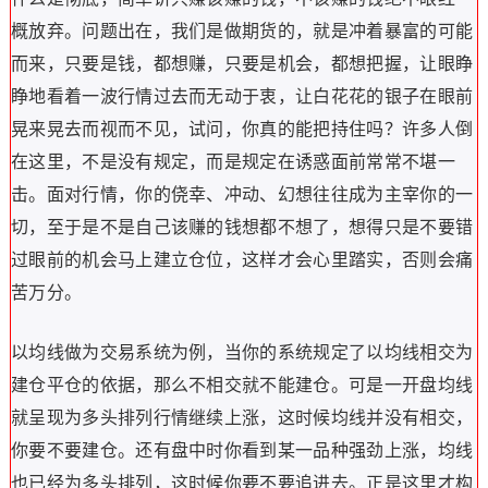
概放弃。问题出在，我们是做期货的，就是冲着暴富的可能
而来，只要是钱，都想赚，只要是机会，都想把握，让眼睁
睁地看着一波行情过去而无动于衷，让白花花的银子在眼前
晃来晃去而视而不见，试问，你真的能把持住吗？许多人倒
在这里，不是没有规定，而是规定在诱惑面前常常不堪一
击。面对行情，你的侥幸、冲动、幻想往往成为主宰你的一
切，至于是不是自己该赚的钱想都不想了，想得只是不要错
过眼前的机会马上建立仓位，这样才会心里踏实，否则会痛
苦万分。
以均线做为交易系统为例，当你的系统规定了以均线相交为
建仓平仓的依据，那么不相交就不能建仓。可是一开盘均线
就呈现为多头排列行情继续上涨，这时候均线并没有相交，
你要不要建仓。还有盘中时你看到某一品种强劲上涨，均线
也已经为多头排列，这时候你要不要追进去。正是这里才构