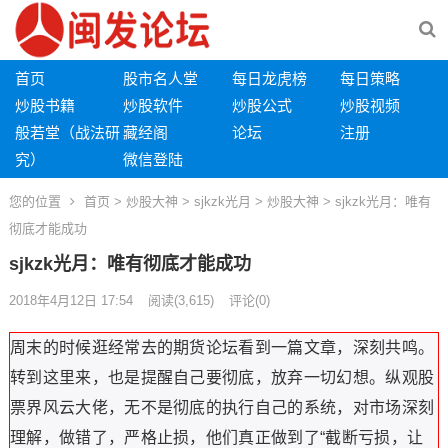
首页
股市名人堂
每日龙虎榜
每日策略
炒股书籍
炒股软件
炒股公式
炒股视频
般若堂（战法研
藏经阁
论坛
注册
究）
微信登陆
您的位置
首页
>
炒股大神
>
sjkzk光月
>
炒股大神
> sjkzk光月：唯有
彻底才能成功
sjkzk光月：唯有彻底才能成功
2018年4月12日 17:54
阅读
(3,615)
评论(0)
周末的时候逛经常去的期货论坛看到一篇文章，深刻共鸣。
转到这里来，也是提醒自己要彻底，放弃一切幻想。纵观股
票界风云大佬，无不是彻底的执行自己的系统，对市场深刻
理解，做错了，严格止损，他们真正做到了“截断亏损，让