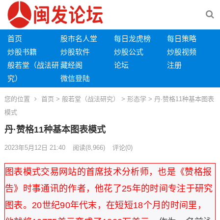
首页
股市名人堂
每日龙虎榜
每日策略
炒股书籍
炒股软件
炒股公式
炒股视频
般若堂（战法研
藏经阁
论坛
注册
究）
微信登陆
您的位置
首页
>
般若堂（战法研究）
>
形态学
> 丹·赞格11种基本图表
模式
丹·赞格11种基本图表模式
2023年5月12日 21:40
阅读
(8,966)
评论(0)
图表模式交易网站的首席技术分析师，也是《赞格报
告》时事通讯的作者，他花了25年的时间专注于研究
图表。20世纪90年代末，在短短18个月的时间里，