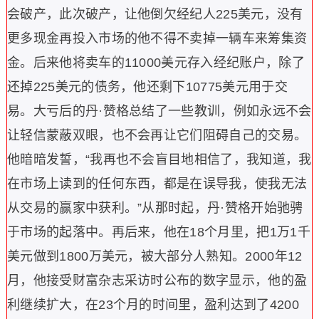
会破产，此次破产，让他倒欠经纪人225美元，没有
更多现金再投入市场的他不得不卖掉一辆车来筹集资
金。后来他将卖车的11000美元存入经纪账户，除了
还掉225美元的债务，他还剩下10775美元用于交
易。
大亏后的丹·赞格总结了一些教训，例如永远不会
让轻信蒙蔽双眼，也不会再让它们阻碍自己的交易。
他暗暗发誓，“我再也不会盲目地相信了，我知道，我
在市场上读到的任何东西，都是在误导我，使我无法
从交易的赢家中获利。”
从那时起，丹·赞格开始驰骋
于市场的起落中。再后来，他在18个月里，把1万1千
美元做到1800万美元，被大部分人熟知。2000年12
月，他接受财富杂志采访时公布的数字显示，他的盈
利继续扩大，在23个月的时间里，盈利达到了4200