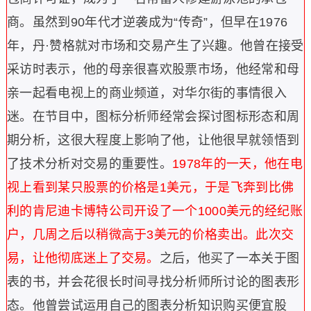
商。
虽然到90年代才逆袭成为“传奇”，但早在1976
年，丹·赞格就对市场和交易产生了兴趣。他曾在接受
采访时表示，他的母亲很喜欢股票市场，他经常和母
亲一起看电视上的商业频道，对华尔街的事情很入
迷。在节目中，图标分析师经常会探讨图标形态和周
期分析，这很大程度上影响了他，让他很早就领悟到
了技术分析对交易的重要性。
1978年的一天，他在电
视上看到某只股票的价格是1美元，于是飞奔到比佛
利的肯尼迪卡博特公司开设了一个1000美元的经纪账
户，几周之后以稍微高于3美元的价格卖出。此次交
易，让他彻底迷上了交易。
之后，他买了一本关于图
表的书，并会花很长时间寻找分析师所讨论的图表形
态。他曾尝试运用自己的图表分析知识购买便宜股