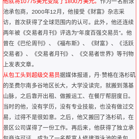
他就将10775美元变成了1800万美元。
作为一名前泳
池承包商，2000年12月，他接受《财富》杂志采
访，首次获得了全球范围内的认可。此外，他还连续
两年被《交易者月刊》评选为“年度百强交易员”。他
曾在《巴伦周刊》、《福布斯》、《财富》、《活跃
交易者》、《交易者月刊》、《交易者世界》等刊物
上发表文章。
从包工头到超级交易员
据媒体报道，丹·赞格在洛杉矶
的圣费尔南多谷地区长大，大学没读完，就搬到落基
山脉，之后靠开出租、做搬运工、在餐厅帮厨度日。
当时的他，没有学历，没有专业技能，也没有做过交
易，过得不是很如意。之后，他又搬回了洛杉矶，在
景区公司谋得了一份工作。再后来，他获得了独立承
包商许可证，成为了一名帮富人修建游泳池的承包