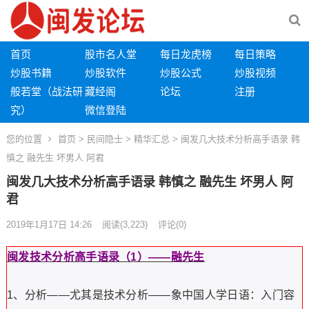
首页
股市名人堂
每日龙虎榜
每日策略
炒股书籍
炒股软件
炒股公式
炒股视频
般若堂（战法研
藏经阁
论坛
注册
究）
微信登陆
您的位置
首页
>
民间隐士
>
精华汇总
> 闽发几大技术分析高手语录 韩
慎之 融先生 坏男人 阿君
闽发几大技术分析高手语录 韩慎之 融先生 坏男人 阿
君
2019年1月17日 14:26
阅读
(3,223)
评论(0)
闽发技术分析高手语录（1）——融先生
1、分析——尤其是技术分析——象中国人学日语：入门容