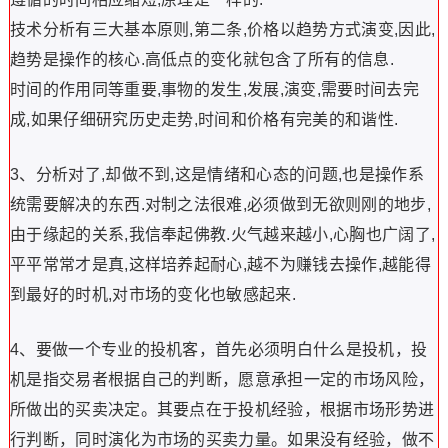
技术分析有三大基本原则,第二条,价格以趋势方式演变,因此,
趋势是操作的核心.高低点的变化就包含了所有的信息.
时间的作用同等重要,事物的发生,发展,演变,需要时间去完
成,如果仔细研究历史走势,时间和价格有完美的和谐性.
3、分析对了,却做不到,这是情绪和心态的问题,也是操作系
统需要解决的东西.对制之法很难,必须做到无欲则刚的地步,
由于缘起的关系,我信奉起佛教.火气越来越小,心胸也广阔了,
平平常常才是真,这样培养起耐心,越不为赚钱去操作,越能得
到最好的时机,对市场的变化也敏感起来.
4、要做一个专业的投机客，首先必须明白什么是投机，投
机是指交易者根据自己的判断，愿意承担一定的市场风险，
所做出的买卖决定。其要点在于投机经验，根据市场形势进
行判断，同时演化为市场的买卖力量。如果没有经验，做不