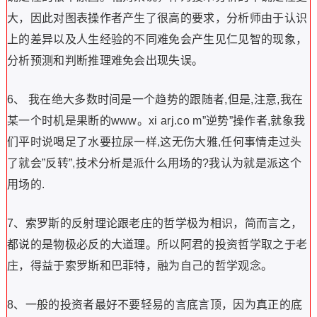
大，因此对图表操作者产生了很高的要求，分析师由于认识
上的差异以及人生经验的不同难免会产生见仁见智的现象，
分析预测和判断推理难免会出现失误。
6、 我在绝大多数时间是一个趋势的跟随者,但是,注意,我在
某一个时机是果断的www。xi arj.co m”逆势”操作者,就象我
们平时说喝足了水要拉尿一样,这无伤大雅,任何事情走过头
了就会”反转”,技术分析是派什么用场的?我认为就是派这个
用场的.
7、索罗斯的反射理论跟老庄的哲学极为相识，简而言之，
都说的是物极必反的大道理。所以阿君的投资哲学取之于老
庄，得益于索罗斯和巴菲特，融为自己的哲学观念。
8、一般的投资者最好不要轻易的言底言顶，因为真正的底