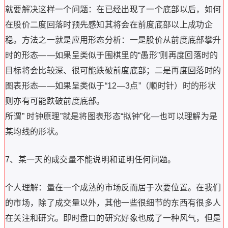
就要解决这样一个问题：在已经出现了一个底部以后，如何
在股价二度回落时预先感知其将会在前度底部以上成功企
稳。方法之一就是应用形态分析：一是股价从前度底部攀升
时的形态——如果呈类似于围棋里的“愚形”则再度回落时的
目标将会比较深、很可能跌破前度底部；二是再度回落时的
图表形态——如果呈类似于“12—3点”（顺时针）时的形状
则亦有可能跌破前度底部。
所谓” 时钟原理”就是将图表形态“拟钟”化—也可以理解为是
某均线的形状。
7、某一天的成交量不能说明和证明任何问题。
个人理解：量在一个成熟的市场反而居于次要位置。在我们
的市场，除了成交量以外，其他一些很细节的东西有很多人
在关注和研究。即时盘口的研究好象也成了一种风气，但是