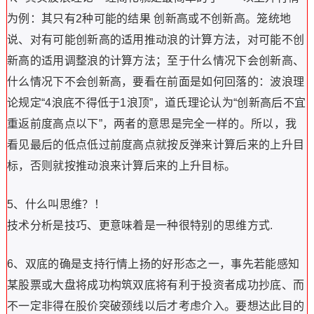
为例：其只有2种可能的结果 创新高或不创新高。笼统地
说、对有可能创新高的适用推动浪的计算方法，对可能不创
新高的适用调整浪的计算方法；至于什么情况下会创新高、
什么情况下不会创新高，要看在前面是如何回落的：波浪理
论规定“4浪底不得低于1浪顶”，道氏理论认为“创新高后不宜
重返前度高点以下”，两者的意思是完全一样的。所以，我
看见最后的低点低过前度高点就按反弹来计算后来的上升目
标，否则就按推动浪来计算后来的上升目标。
5、什么叫思维？！
技术分析是技巧、更意味着是一种很特别的思维方式.
6、双底的确是支持行情上扬的好形态之一，事先若能感知
某股票或大盘将成功构筑双底将有利于投资者成功抄底、而
不一定非得在股价突破颈线以后才考虑介入。要想达此目的