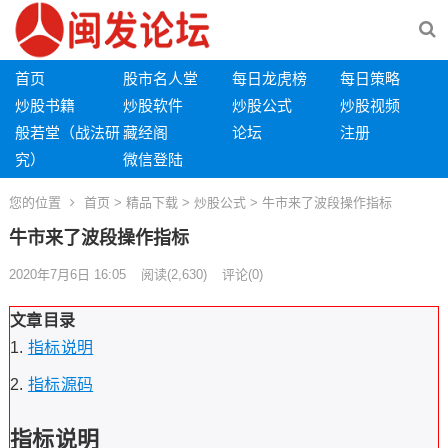
首页
股市名人堂
每日龙虎榜
每日策略
炒股书籍
炒股软件
炒股公式
炒股视频
般若堂（战法研
藏经阁
论坛
注册
究）
微信登陆
您的位置
首页
>
精品下载
>
炒股公式
> 牛市来了波段操作指标
牛市来了波段操作指标
2020年7月6日 16:05
阅读
(2,630)
评论(0)
文章目录
指标说明
指标源码
指标说明