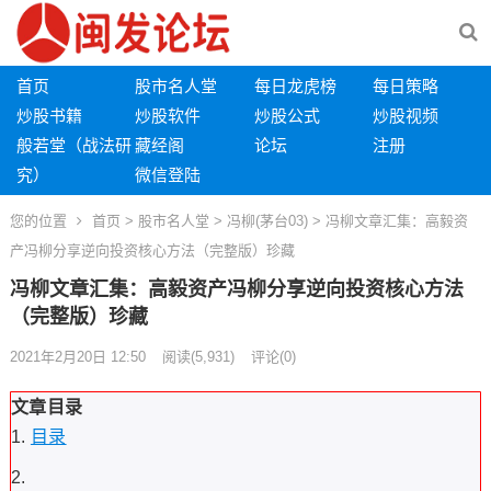
首页
股市名人堂
每日龙虎榜
每日策略
炒股书籍
炒股软件
炒股公式
炒股视频
般若堂（战法研
藏经阁
论坛
注册
究）
微信登陆
您的位置
首页
>
股市名人堂
>
冯柳(茅台03)
> 冯柳文章汇集：高毅资
产冯柳分享逆向投资核心方法（完整版）珍藏
冯柳文章汇集：高毅资产冯柳分享逆向投资核心方法
（完整版）珍藏
2021年2月20日 12:50
阅读
(5,931)
评论(0)
文章目录
目录