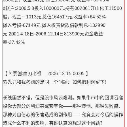
d帐户:2006.5.8投入100000元.持有002061江山化工11500
股，现金－1013元.总值164517元.收益率+64.52%
摊入亏损-67149元.摊入权责贷款借款利息-132990
元,2001.4.18日-2006.12.14日813900元资金收益
率-37.42%
【 ? 原创:血刀老祖 2006-12-15 00:05 】
紫光兄和我考虑的是同一个问题：如何把利润留下！
长线固然不错，但是股市风云难测。如果牛市中的回调吞噬
掉你大部分的利润甚或套牢你――那种懊恼、那种失败感、
那种对自信心的伤害造成的副作用――究竟会对今后的操作
造成什么不利的影响，有谁认真的想过这个问题？