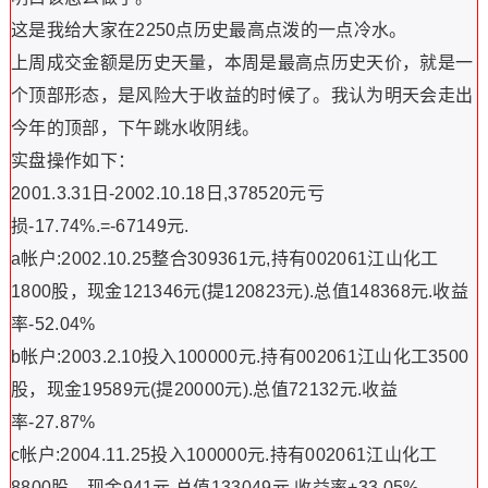
这是我给大家在2250点历史最高点泼的一点冷水。
上周成交金额是历史天量，本周是最高点历史天价，就是一
个顶部形态，是风险大于收益的时候了。我认为明天会走出
今年的顶部，下午跳水收阴线。
实盘操作如下：
2001.3.31日-2002.10.18日,378520元亏
损-17.74%.=-67149元.
a帐户:2002.10.25整合309361元,持有002061江山化工
1800股，现金121346元(提120823元).总值148368元.收益
率-52.04%
b帐户:2003.2.10投入100000元.持有002061江山化工3500
股，现金19589元(提20000元).总值72132元.收益
率-27.87%
c帐户:2004.11.25投入100000元.持有002061江山化工
8800股，现金941元.总值133049元.收益率+33.05%