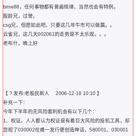
bmw88，任何事物都有普遍规律，当然也会有特例。
股龄兄，过誉。
csg兄，但愿如此吧，只要这几年牛市可以做赢。。
云雀兄，这几天002061的走势是不太乐观。。。
老布什，晚上好
【 ? 发布:老股民新人 2006-12-18 10:10 】
补充一下：
今年下半年的无风险套利机会有以下几个：
1、权证。人人都认为权证是有着巨大风险的投机工具，却
忽视了030002在甫一发行便创造神话，580001、030001