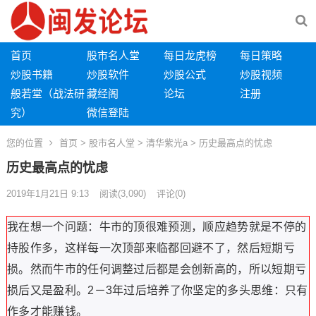
首页
股市名人堂
每日龙虎榜
每日策略
炒股书籍
炒股软件
炒股公式
炒股视频
般若堂（战法研
藏经阁
论坛
注册
究）
微信登陆
您的位置
首页
>
股市名人堂
>
清华紫光a
> 历史最高点的忧虑
历史最高点的忧虑
2019年1月21日 9:13
阅读
(3,090)
评论(0)
我在想一个问题：牛市的顶很难预测，顺应趋势就是不停的
持股作多，这样每一次顶部来临都回避不了，然后短期亏
损。然而牛市的任何调整过后都是会创新高的，所以短期亏
损后又是盈利。2－3年过后培养了你坚定的多头思维：只有
作多才能赚钱。