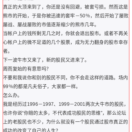
真正的大顶来到了，你还是没有回避，被套亏损。然而这是
熊市的开始，于是你被迅速的套牢－50％，然后开始了屡败
屡战、屡战屡败的市值逐渐缩少的熊市几年。
当帐户上的钱所剩无几之时，你就会退出股市。或者不再关
心帐户上的微不足道的几个股票，成为无力翻身的股市幸存
者。
下一波牛市又来了，新的股民又进来了。
周而复始的有意思吗？
不要和我说你和别的股民不同，你不会走这样的道路。场内
99％的都是凡夫俗子，大家都一样。
怎么办。
我是经历过1996－1997、1999－2001两次大牛市的股民，
也许你说“你赔的太多，不代表成功股民的思维”，那么论坛
上的老股民也不少，为什么就没有一个股民通过股市真正的
成功的改变了自己的人生？