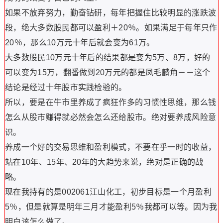
如果不放弃努力，勤奋钻研，每年把握住比较明显的涨跌波
段，绝大多数股民都可以盈利＋20％。如果满足于每年只作
20％，那么10万元十年后就会变为61万。
大多数股民10万元十年后的结果都是变为5万、8万，好的
可以变为15万，翻番做到20万元的都是凤毛麟角－－这个
结论是经过十年股市实践检验的。
所以，要是在牛市里养成了疯狂作多的习惯性思维，那么钱
怎么从股市赚得就必然会怎么还给股市。绝对要养成风险意
识。
养成一个好的交易思维和盈利模式，不要在乎一时的收益，
站在10年、15年、20年的大趋势来说，绝对是正确的战
略。
现在我持有的是002061江山化工，初步目标是一个月盈利
5％，但是就算是明年三月才能盈利5％我都可以等。因为我
明白该怎么做了。