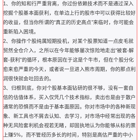
1、你的知和行严重背离，你过份依赖技术而不是通过深入
挖掘个股基本面获利，在单边上行的股市中可以获得比较好
的收益，但当你所谓的“真正的历史高点”来临时，你可能会
重新陷入困境。
2、你操作个股纯属短期投机，对某个股票知道一点皮毛就
贸然全仓介入，之所以在今年能够屡次惊险地走出“被套-解
套-获利”的循环，根本原因在于这是个牛市，但在个股分化
愈来愈严重的今天，或者说一旦进入熊市周期，你的那点利
润很快就会吐回去的。
3、归根到底，你对个股基本面钻研的很不够，没有一套自
信的估值体系，买入仅凭几个技术指标，卖出也是由于散户
通常的恐惧而不是由于基本面原因。你对市场中的各种新现
象、新工具也不屑去认知、去学习，对市场中经常出现的各
种无风险套利机会视若无睹，却固执地认为你能够从标的票
上赚5%，而不管经历多长的时间，特别是高估严重的中小