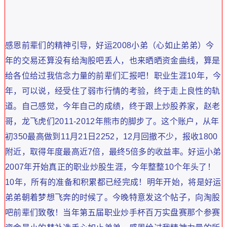
感恩前辈们的精神引导，好运2008小弟（心如止弟弟）今
年的交易还算没有给淘股吧丢人，也来晒晒资金曲线，算是
给各位给过我信念力量的前辈们汇报吧！职业生涯10年，今
年，可以说，经受住了弱市行情的考验，终于走上良性的轨
道。自己感觉，今年自己的成绩，终于跟上炒股养家，赵老
哥，龙飞虎们2011-2012年熊市的脚步了。这个账户，从年
初350最高做到11月21日2252，12月回撤不少，报收1800
附近，取得年度最高近7倍，最终5倍多的收益率。好运小弟
2007年开始真正的职业炒股生涯，今年整整10个年头了！
10年，所有的准备和积累都已经完成！明年开始，将是好运
弟弟朝着梦想飞奔的时候了。今晚特意发这个帖子，向淘股
吧前辈们致敬！当年第五届职业炒手杯百万实盘赛那个参赛