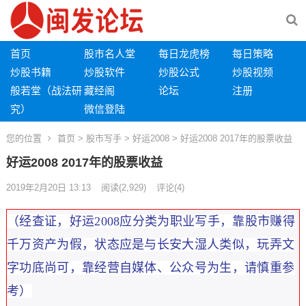
首页
股市名人堂
每日龙虎榜
每日策略
炒股书籍
炒股软件
炒股公式
炒股视频
般若堂（战法研
藏经阁
论坛
注册
究）
微信登陆
您的位置
首页
>
股市写手
>
好运2008
> 好运2008 2017年的股票收益
好运2008 2017年的股票收益
2019年2月20日 13:13
阅读
(2,929)
评论(4)
（经查证，好运2008应分类为职业写手，
靠股市赚得
千万资产为假，状态应是
与长安大湿人类似，玩弄文
字功底尚可，靠经营自媒体、公众号为生，请慎重参
考）