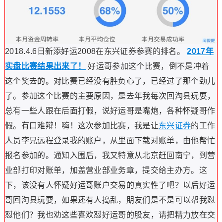
2018.4.6日新添好运2008在东兴证券参赛的排名。
2017年
实盘比赛结果出来了！
好运哥参加这个比赛，倒不是冲着
这个奖去的。对比赛已经没有胜负心了，已经过了那个劲儿
了。参加这个比赛的主要原因，是去年我每次回淘县玩耍，
总有一些人跟在后面打假，说好运哥是嘴炮，各种怀疑哥作
假。有口难辩！嗨！这次参加比赛，我是让
东兴证券
的工作
人员李兄远程登录我的账户，从里面下载对账单，由他帮忙
报名参加的。通知入围后，我又特意从北京赶回南宁，到营
业部打印对账单，加盖营业部业务章，提交给主办方。这
下，该没有人怀疑好运哥账户交易的真实性了吧？以后好运
哥回淘县玩耍，如果还有人捣乱，朋友们是不是可以帮我怼
怼他们？我也劝这些喜欢怼好运哥的股友，请把精力放在交