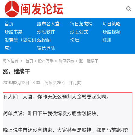
首页
股市名人堂
每日龙虎榜
每日策略
炒股书籍
炒股软件
炒股公式
炒股视频
般若堂（战法研
藏经阁
论坛
注册
究）
微信登陆
您的位置
首页
>
股市写手
>
涨停养她
> 涨，继续干
涨，继续干
2019年3月12日 23:33
阅读
(2,267)
评论(0)
有人问，大哥，你昨天怎么预判大金融要起来啊。
简单点说；昨日下午我微博发抄底金融板块。
晚上说牛市还没有结束，大家甚至是股神，都是马前跑把？