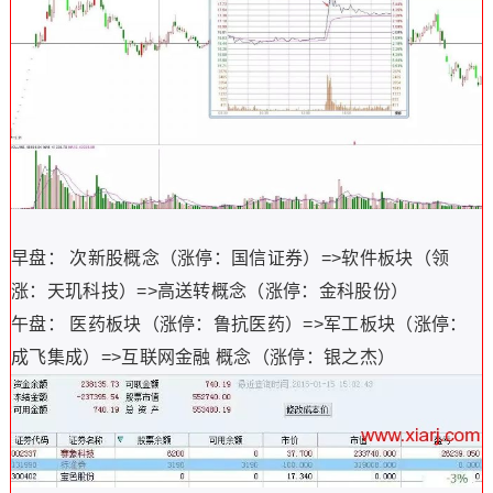
早盘： 次新股概念（涨停：国信证券）=>软件板块（领
涨：天玑科技）=>高送转概念（涨停：金科股份）
午盘： 医药板块（涨停：鲁抗医药）=>军工板块（涨停：
成飞集成）=>互联网金融 概念（涨停：银之杰）