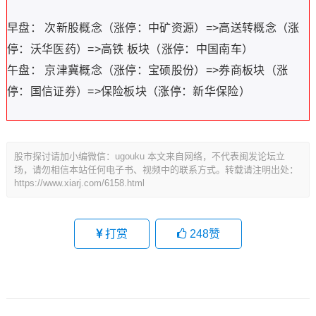
早盘： 次新股概念（涨停：中矿资源）=>高送转概念（涨
停：沃华医药）=>高铁 板块（涨停：中国南车）
午盘： 京津冀概念（涨停：宝硕股份）=>券商板块（涨
停：国信证券）=>保险板块（涨停：新华保险）
股市探讨请加小编微信：ugouku 本文来自网络，不代表闽发论坛立
场，请勿相信本站任何电子书、视频中的联系方式。转载请注明出处：
https://www.xiarj.com/6158.html
打赏
248
赞