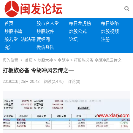
首页
股市名人堂
每日龙虎榜
每日策略
炒股书籍
炒股软件
炒股公式
炒股视频
般若堂（战法研
藏经阁
论坛
注册
究）
微信登陆
您的位置
首页
>
炒股大神
>
令胡冲
> 打板族必备 令胡冲风云传之一
打板族必备 令胡冲风云传之一
2019年3月25日 20:42
阅读
(2,478)
评论(0)