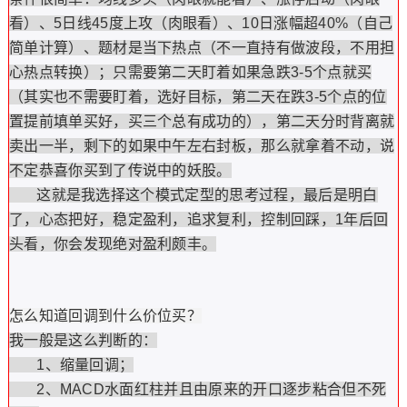
看）、5日线45度上攻（肉眼看）、10日涨幅超40%（自己
简单计算）、题材是当下热点（不一直持有做波段，不用担
心热点转换）；只需要第二天盯着如果急跌3-5个点就买
（其实也不需要盯着，选好目标，第二天在跌3-5个点的位
置提前填单买好，买三个总有成功的），第二天分时背离就
卖出一半，剩下的如果中午左右封板，那么就拿着不动，说
不定恭喜你买到了传说中的妖股。
这就是我选择这个模式定型的思考过程，最后是明白
了，心态把好，稳定盈利，追求复利，控制回踩，1年后回
头看，你会发现绝对盈利颇丰。
怎么知道回调到什么价位买？
我一般是这么判断的：
1、缩量回调；
2、MACD水面红柱并且由原来的开口逐步粘合但不死