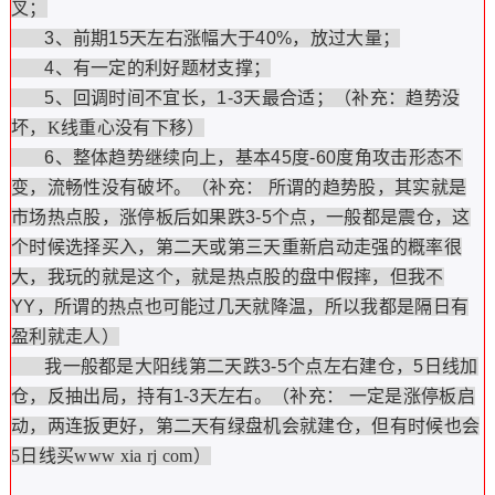
叉；
3、前期15天左右涨幅大于40%，放过大量；
4、有一定的利好题材支撑；
5、回调时间不宜长，1-3天最合适；（补充：
趋势没
坏，
K线重心没有下移）
6、整体趋势继续向上，基本45度-60度角攻击形态不
变，流畅性没有破坏。（补充：
所谓的趋势股，其实就是
市场热点股，涨停板后如果跌3-5个点，一般都是震仓，这
个时候选择买入，第二天或第三天重新启动走强的概率很
大，我玩的就是这个，就是热点股的盘中假摔，但我不
YY，所谓的热点也可能过几天就降温，所以我都是隔日有
盈利就走人）
我一般都是大阳线第二天跌3-5个点左右建仓，5日线加
仓，反抽出局，持有1-3天左右。（补充：
一定是涨停板启
动，两连扳更好
，第二天有绿盘机会就建仓，但有时候也会
5日线买www xia rj com）