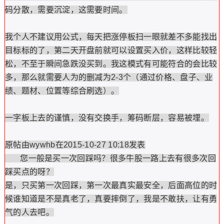
码分散，需要沉淀，这需要时间。
我个人不建议用公式，每天把涨停板扫一眼就差不多能找出
目标标的了，第二天开盘前就可以设置买入价，这样比较轻
松，不至于瞬间急跌没买到。我这模式有可能符合的会比较
多，那么就需要人为的删减为2-3个（通过价格、盘子、业
绩、题材、位置等综合刷选）。
一字板上去的谨慎，没有交换手，筹码断层，容易被埋。
原帖由wywhb在2015-10-27 10:18发表
您一般是买一次回踩吗？很多牛股一路上去有很多次回
踩买点的呀？
是，只买第一次回踩，第一次最真实最安全，后面高位的时
候谁知道是不是真老了，真要摔倒了，我是不敢扶，让有勇
气的人去吧。