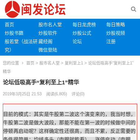
首页
股市名人堂
每日龙虎榜
每日策略
炒股书籍
炒股软件
炒股公式
炒股视频
般若堂（战法研
藏经阁
论坛
注册
究）
微信登陆
您的位置
首页
>
股市名人堂
>
复利至上1
> 论坛低吸高手“复利至上1”
精华
论坛低吸高手“复利至上1”精华
2019年3月25日 21:53
阅读
(6,805)
评论(0)
目前的模式：其实是牛股第二波这个演变来的，我当时想，
牛股第二波是做大波段，那能不能在第一波的时候做中间的
停顿再启动呢？这样确定性还很高，而且不累，反正需要的
条件很简单：均线多头（肉眼就能看）、涨停启动（肉眼