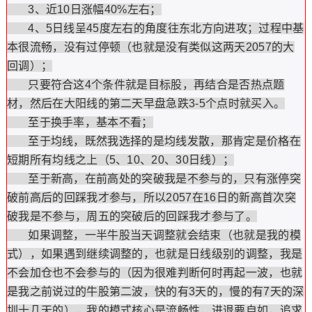
3、近10日涨幅40%左右；
4、5日线呈45度左右的角度往东北方向进攻；过程中基
本很流畅，没有过停顿（也就是没有类似这两天2057的大
回调）；
只要符合这4个条件就是目标股，再结合是否热点题
材，然后在大阳线的第二天早盘急跌3-5个点时就买入。
至于换手率，基本不看；
至于均线，既然我选择的是均线发散，那肯定是价格在
短期所有均线之上（5、10、20、30日线）；
至于新高，在前高处的突破我是不参与的，只有涨停突
破前高后的回踩我才参与，所以2057在16日的新高首次突
破我是不参与，周五的突破后的回踩我才参与了。
如果调整，一半牛股当天调整就会结束（也就是我的模
式），如果遇到继续调整的，也就是日线级别的调整，我是
不会加仓也不会参与的（因为很难判断何时再起一波，也就
是我之前说过的牛股第二波，快的有3天的，慢的有7天的深
圳十几天的），我的模式核心是流畅性，进退要自如，追求