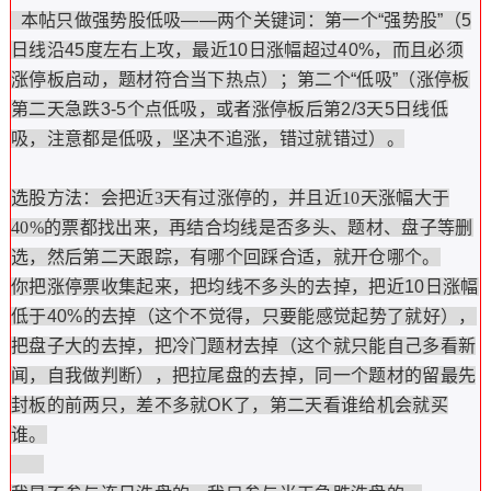
本帖只做强势股低吸——两个关键词：第一个“强势股”（5
日线沿45度左右上攻，最近10日涨幅超过40%，而且必须
涨停板启动，题材符合当下热点）；第二个“低吸”（涨停板
第二天急跌3-5个点低吸，或者涨停板后第2/3天5日线低
吸，注意都是低吸，坚决不追涨，错过就错过）。
选股方法：
会把近3天有过涨停的，并且近10天涨幅大于
40%的票都找出来，再结合均线是否多头、题材、盘子等删
选，然后第二天跟踪，有哪个回踩合适，就开仓哪个。
你把涨停票收集起来，把均线不多头的去掉，把近10日涨幅
低于40%的去掉（这个不觉得，只要能感觉起势了就好），
把盘子大的去掉，把冷门题材去掉（这个就只能自己多看新
闻，自我做判断），把拉尾盘的去掉，同一个题材的留最先
封板的前两只，差不多就OK了，第二天看谁给机会就买
谁。