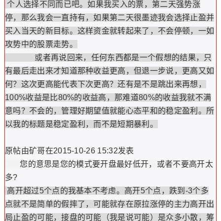
个人选择不同而已吧。如果我买入的票，第二天强势涨
停，那么我会一直持有，如果第二天很墨迹我会选择止盈并
买入当天的新目标。这样资金就转起来了，不会停顿，一如
攻势中的股票走势。
或者再说回来，任何东西都是一个假想的结果，只
有最后走出来才知道那种收益更高，但退一步说，更高又如
何？这次更高能代表下次更高？还有是不是跳出来再想，
100%收益是比80%的收益高，那难道80%的收益我就不满
意吗？不会的，管理好期望值就能心态平和的稳定盈利。所
以我的标题是稳定盈利，而不是短期暴利。
原帖由矿哥在2015-10-26 15:32发表
您的意思是您的模式要开盘最好低开，或者不要高开太
多?
高开超过5个点的我基本不考虑。高开5个点，跌到-3个多
点就不是简单的假摔了，可能就存在原拉涨停的主力高开出
局止盈的可能，接盘的可能（我是说可能）是众多小散，筹