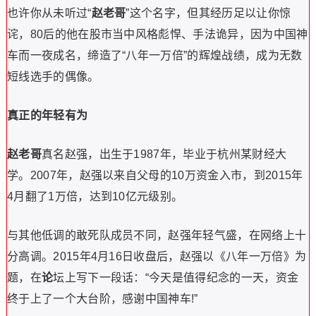
也许你从未听过“
赵老哥
”这个名字，但其经历足以让你惊
诧，80后的他在股市当中风格彪悍、手法诡异，因为中国神
车而一夜成名，缔造了“八年一万倍”的辉煌战绩，成为无数
短线选手的偶像。
真正的年轻有为
赵老哥
真名赵强，出生于1987年，毕业于杭州某财经大
学。2007年，赵强以来自父母的10万资金入市，到2015年
4月翻了1万倍，达到10亿元级别。
与其他低调的敢死队成员不同，赵强年轻气盛，在网络上十
分高调。2015年4月16日收盘后，赵强以《八年一万倍》为
题，在
论
坛上写下一段话：“今天是值得纪念的一天，资金
终于上了一个大台阶，感谢中国神车!”