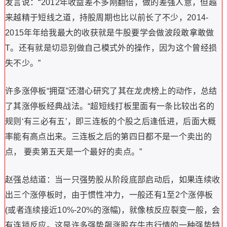
发言说：“2012年收益差不多刚翻倍，做的差强人意，但越
来越精于短线之道，持股周期也比以前长了不少，2014-
2015年年给我最大的收获就是牛股要学会做波段敢拿敢做
T。还有就是切忌别做自己模式外的操作，因为这个曾经损
失不少。”
许多涨停板“拥趸”还潜心研究了其在龙虎榜上的动作，总结
了其涨停板经典战法。“超短线打板里面有一条比较出名的
规则‘有三必有五’，即三连板的个股之后逢低进，后面大概
率能有高点出来。三连板之后的第四日都不是一个卖出的
点， 要卖第五天是一个最好的卖点。”
赵强总结道：当一只强势股从阶段底部启动后，如果连续收
出三个涨停板时，由于惯性冲力，一般还有1至2个涨停板
(或者连续接近10%-20%的涨幅)，就像核反应裂变一般，会
有连锁反应。这是许多强势飙涨股在牛市行情的一种强势特