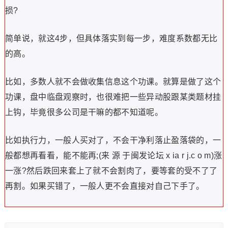
损?
简单说，就这4步，但具体落实到每一步，难度系数都无比
的高。
比如，多数人就不会做收集信息这个功课。就算是做了这个
功课，盘中临盘观察时，也很难把一些异动股跟某类题材挂
上钩，毕竟很多公司是干嘛的都不知道呢。
比如执行力，一般人买对了，不会干净利落止盈落袋的，一
般都想再看看，能不能再;(来 源 于闽发论坛 x ia r j.c o m)涨
一涨?然后跌回来套上了就不会割肉了，要等套的受不了了
再割。如果买错了，一般人更不会直接对自己下手了。