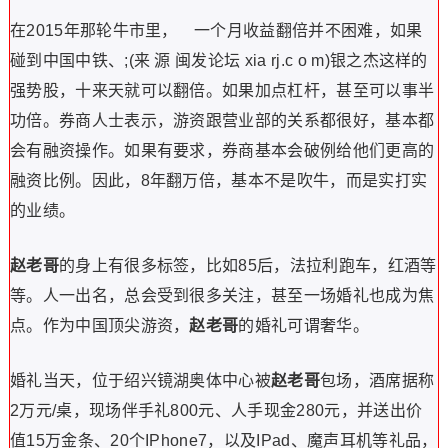
在2015年那轮牛市里， 一个月收益翻倍并不困难，如果
碰到中国中铁、;(来 源 闽发论坛 xia rj.c o m)银之杰这样的
强势股，十来天就可以翻倍。如果加点杠杆，甚至可以事半
功倍。券商人士表示，游资跟营业部的关系都很好，基本都
会有融资操作。如果有要求，券商基本会破例给他们更高的
融资比例。因此，8年翻万倍，基本不是吹牛，而是实打实
的业绩。
赵老哥
的身上有很多标签，比如85后，法拉利跑车，红酒等
等。人一出名，总会受到很多关注，甚至一场婚礼也成为焦
点。作为中国顶尖游资，
赵老哥
的婚礼可谓奢华。
婚礼当天，位于绍兴镜湖奥体中心被
赵老哥
包场，酒席据称
2万元/桌，现场伴手礼800元、人手现金280元，并送出价
值15万金条、20个IPhone7，以及IPad、魔声耳机等礼品，