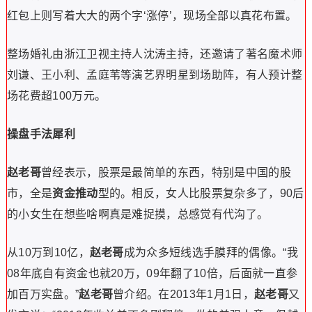
红包上则写着大大的两个字‘涨停’，现场全部以真花布置。
整场婚礼由浙江卫视主持人沈涛主持，还邀请了著名魔术师
刘谦、王小利、孟庭苇等演艺界明星到场助阵，有人预计整
场花费超100万元。
操盘手法犀利
赵老哥
曾经表示，股票是最简单的东西，特别是中国的股
市，全是
资金推动
型的。相反，女人比股票复杂多了，90后
的小女生在想些啥啊真是难捉摸，总感觉有代沟了。
从10万到10亿，
赵老哥
成为众多短线选手膜拜的偶像。“我
08年底自有资金也就20万，09年翻了10倍，后面就一直参
加百万实盘。”
赵老哥
曾介绍。在2013年1月1日，
赵老哥
又