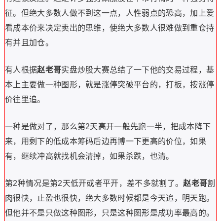
征。但绝大多数人做不到这一点，人性弱点的恐高，加上爱
看成本价来决定卖出的思维，使绝大多数人很难做到重仓持
有并且加仓。
有人根据
赵老哥
实盘炒股大赛总结了一下他的交易过程，基
本上主要做一种图形，就是涨停突破平台的，打板，按涨停
价往里追。
一种是做对了，那么第2天高开一般先跑一半，把成本降下
来，用剩下的低成本筹码后边再博一下更高的价位，如果
有，继续冲高就找机会清掉，如果杀跌，也清。
第2种情况是第2天低开或者平开，差不多就割了。
赵老哥
割
肉很快，止盈也很快，绝大多数时候都是今天追，明天跑。
但他并不是只做这种图形，只是这种图形是成功率最高的。