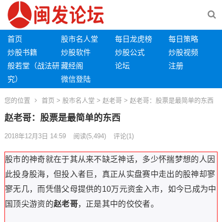
首页
股市名人堂
每日龙虎榜
每日策略
炒股书籍
炒股软件
炒股公式
炒股视频
般若堂（战法研
藏经阁
论坛
注册
究）
微信登陆
您的位置
首页
>
股市名人堂
>
赵老哥
> 赵老哥：股票是最简单的东西
赵老哥：股票是最简单的东西
2018年12月3日 14:59
阅读
(5,494)
评论(1)
股市的神奇就在于其从来不缺乏神话，多少怀揣梦想的人因
此投身股海，但投入者巨，真正从实盘赛中走出的股神却寥
寥无几，而凭借父母提供的10万元资金入市，如今已成为中
国顶尖游资的
赵老哥
，正是其中的佼佼者。