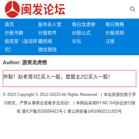
首页
股市名人堂
每日龙虎榜
每日策略
炒股书籍
炒股软件
炒股公式
炒股视频
般若堂（战法研
藏经阁
论坛
注册
究）
微信登陆
Author:
游资龙虎榜
炸裂！赵老哥3亿买入一股，章盟主2亿买入一股！
© 2023 Copyright © 2012-20223 All Rights Reserved ·丨本站资源仅限于学
习研究，严禁从事商业或者非法活动！丨本网站采用BY-NC-SA协议进行授
权
晋ICP备2025056421号-1
晋公网安备14010602111202号