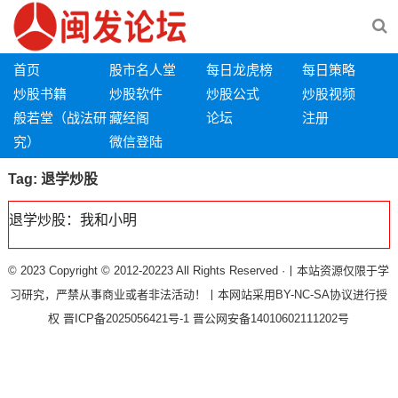
首页
股市名人堂
每日龙虎榜
每日策略
炒股书籍
炒股软件
炒股公式
炒股视频
般若堂（战法研
藏经阁
论坛
注册
究）
微信登陆
Tag:
退学炒股
退学炒股：我和小明
© 2023 Copyright © 2012-20223 All Rights Reserved ·丨本站资源仅限于学
习研究，严禁从事商业或者非法活动！丨本网站采用BY-NC-SA协议进行授
权
晋ICP备2025056421号-1
晋公网安备14010602111202号