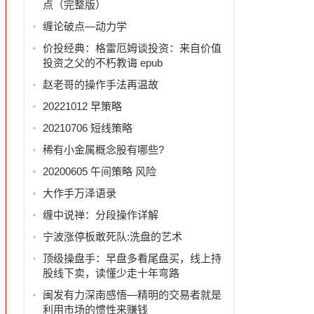
点（完整版）
缠论破点—动力学
价投经典：格雷厄姆谈投资：来自价值
投资之父的不朽教诲 epub
赵老哥的操作手法再温故
20221012 早策略
20210706 短线策略
稀有小金属概念股有哪些?
20200605 午间策略 风险
大作手万泽语录
缠中说禅：分段操作详解
宁波涨停板敢死队:洗盘的艺术
顶级操盘手：早盘多看尾盘买，线上持
股线下卖，读懂少走十年弯路
闽发有力深南感悟—精明的交易者就是
利用市场的惯性来赚钱