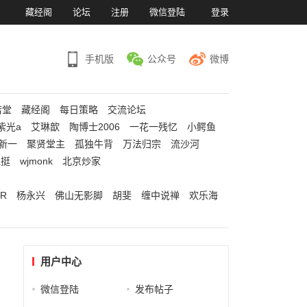
）
藏经阁
论坛
注册
微信登陆
登录
手机版
公众号
微博
若堂
藏经阁
每日策略
交流论坛
紫光a
艾琳歆
陶博士2006
一花一残忆
小鳄鱼
新一
聚贤堂主
孤独牛背
万法归宗
流沙河
江挺
wjmonk
北京炒家
R
杨永兴
佛山无影脚
胡斐
缠中说禅
欢乐海
用户中心
微信登陆
发布帖子