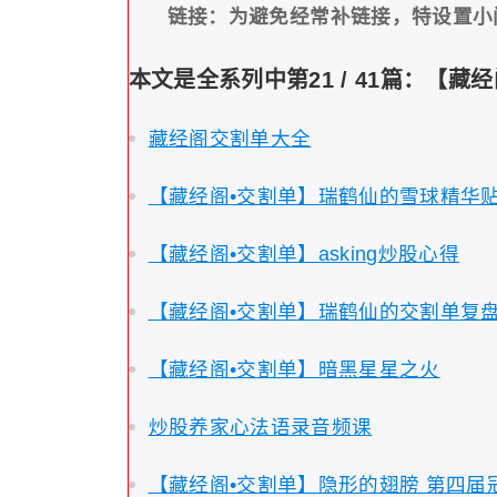
链接：为避免经常补链接，特设置小
本文是全系列中第21 / 41篇：【藏
藏经阁交割单大全
【藏经阁•交割单】瑞鹤仙的雪球精华贴
【藏经阁•交割单】asking炒股心得
【藏经阁•交割单】瑞鹤仙的交割单复
【藏经阁•交割单】暗黑星星之火
炒股养家心法语录音频课
【藏经阁•交割单】隐形的翅膀 第四届