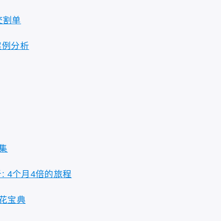
交割单
案例分析
集
 4个月4倍的旅程
花宝典