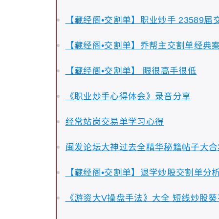
【藏经阁•交割单】职业炒手 23589届
【藏经阁•交割单】乔帮主交割单经典
【藏经阁•交割单】 眼很高手很低
《职业炒手心得体会》录音分享
经常站岗交易单学习心得
闽发论坛大神过去全精华秘籍帖子大合
【藏经阁•交割单】退学炒股交割单分析:
《游资大V操盘手法》大全 短线炒股葵