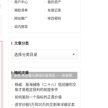
用户中心
我的资产
捐助清单
充值记录
网站推广
修改密码
站内提现
文章分类
文
章
分
类
随机文章
穿杨 再谈量比曲线的直观性——附案例
杨威：股海捕鱼（二十八）低回撤的交
易才是稳定获利的前提条件
如何鉴别一个指标的正真价值
退学炒股5万到20万的交割单详细买卖