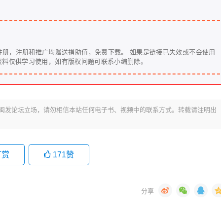
注册，注册和推广均赠送捐助值，免费下载。 如果是链接已失效或不会使用
u 注明问题反馈。 本站资料仅供学习使用，如有版权问题可联系小编删除。
代表闽发论坛立场，请勿相信本站任何电子书、视频中的联系方式。转载请注明出
打赏
171
赞