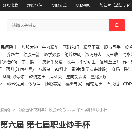
炒股书籍
炒股软件
炒股公式
炒股视频
般若堂（战法研究
民间隐士
炒股大神
牛散精华
基础入门
精品下载
股市写手
般
狂
乔帮主
独股一箭
退学炒股
绝岭雄风
浓汤野人
大丰收
清华
(茅台03)
丁一熊
一笑解千愁篇
牧羊
不动明王
复利至上1
作手
平
落升(江南神鹰)
方新侠
92科比
歌神(张学友来炒股)
穿杨
陈
威廉·欧奈尔
短线之王
威科夫
逆向投资者
量化大咖
ng
sjkzk光月
令胡冲
炒股养家
德隆专家
经常站岗
陶永根
CDR
炒股养家
> 【藏经阁•交割单】炒股养家第六届 第七届职业炒手杯
第六届 第七届职业炒手杯