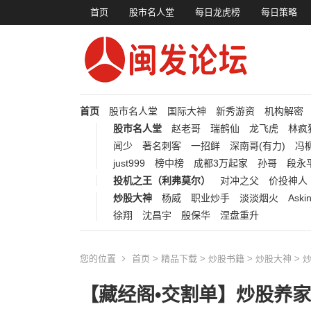
首页
股市名人堂
每日龙虎榜
每日策略
首页
股市名人堂
国际大神
新秀游资
机构解密
股市名人堂
赵老哥
瑞鹤仙
龙飞虎
林疯
闻少
著名刺客
一招鲜
深南哥(有力)
冯柳
just999
榜中榜
成都3万起家
孙哥
段永
投机之王（利弗莫尔）
对冲之父
价投神人
炒股大神
杨威
职业炒手
淡淡烟火
Aski
徐翔
沈昌宇
殷保华
涅盘重升
您的位置
首页
>
精品下载
>
炒股书籍
>
炒股大神
>
【藏经阁•交割单】炒股养家