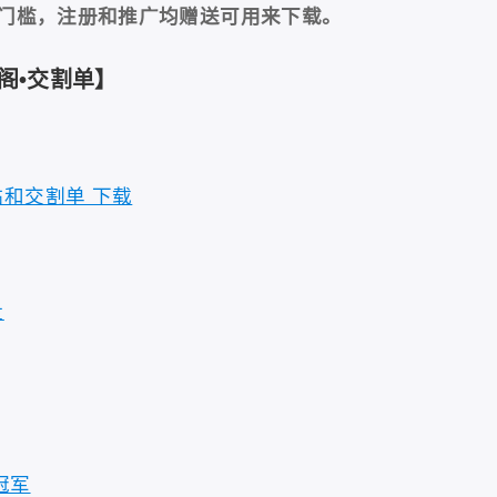
门槛，注册和推广均赠送可用来下载。
经阁•交割单】
和交割单 下载
盘
冠军