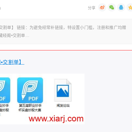
)
阁•交割单】 链接：为避免经常补链接，特设置小门槛，注册和推广均赠
【藏经阁•交割单…
阁•交割单】