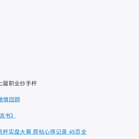
七届职业炒手杯
激情回顾
流书》
杯实盘大赛 原帖心得记录 45页全