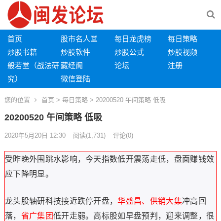
首页
股市名人堂
每日龙虎榜
每日策略
炒股书籍
炒股软件
炒股公式
炒股视频
般若堂（战法研
藏经阁
论坛
注册
究）
微信登陆
您的位置
首页
>
每日策略
> 20200520 午间策略 低吸
20200520 午间策略 低吸
2020年5月20日 12:30
阅读
(1,731)
评论(0)
受昨晚外围跳水影响，今天指数低开震荡走低，盘面赚钱效
应下降明显。
龙头股轴研科技接近跌停开盘，
华盛昌、供销大集
冲高回
落，
省广集团
低开走弱。高标股如早盘预判，迎来调整，很