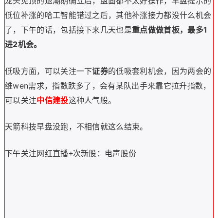
龙头见顶的退潮期确立后，盘面都不太好操作，早盘提示的
低位补涨的哈工智能错过之后，其他补涨接力都没什么机会
了，下午的话，包括
接下来几天也是
重点做做首板，最多1
进2机会。
低吸方面，可以关注一下
证券
的低吸套利机会，因为两会的
维wen需求，指数跌多了，会有某队出手来靠它拉升指数，
可以关注
中信建投
这种人气股。
天箭科技早盘没跑，不相信就这么结束。
下午关注网红直播+次新股：电声股份