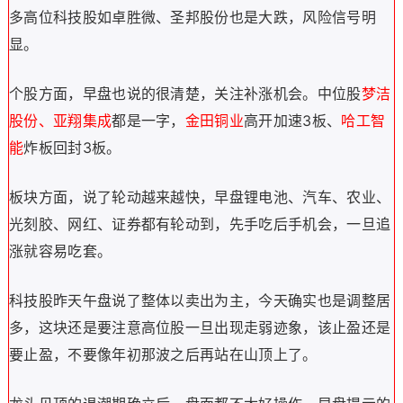
多高位科技股如卓胜微、圣邦股份也是大跌，风险信号明
显。
个股方面，早盘也说的很清楚，关注补涨机会。中位股
梦洁
股份、亚翔集成
都是一字，
金田铜业
高开加速3板、
哈工智
能
炸板回封3板。
板块方面，说了轮动越来越快，早盘锂电池、汽车、农业、
光刻胶、网红、证券都有轮动到，先手吃后手机会，一旦追
涨就容易吃套。
科技股昨天午盘说了整体以卖出为主，今天确实也是调整居
多，这块还是要注意高位股一旦出现走弱迹象，该止盈还是
要止盈，不要像年初那波之后再站在山顶上了。