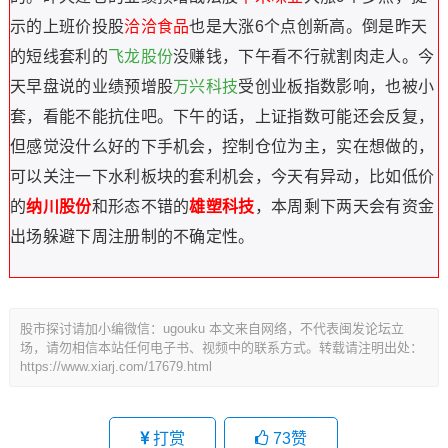
示的上班价投股
洽洽食品
也是大涨6个点创新高。倒是昨天
的短线套利的
飞龙股份
没赚钱，下午看不行就割肉走人。今
天早盘说的业绩预增股
万兴科技
受创业板指数影响，也被小
套，看能不能抗住吧。下午的话，上证指数可能还会反复，
但感觉没什么好的下手机会，控制仓位为主，实在想做的，
可以关注一下水利板块的套利机会，今天有异动，比如低价
的
纳川股份
和形态不错的
雄塑科技
，本周剩下两天会有资金
出场躲避下周注册制的不确定性。
股市探讨请加小编微信：ugouku 本文来自网络，不代表闽发论坛立
场，请勿相信本站任何电子书、视频中的联系方式。转载请注明出处：
https://www.xiarj.com/17679.html
打赏
73
赞