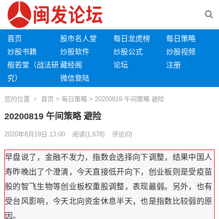
首页
股市名人堂
每日龙虎榜
每日策略
炒股书籍
炒股软件
炒股公式
炒股视频
般若堂（战法研
藏经阁
论坛
注册
究）
微信登陆
您的位置
首页
>
每日策略
> 20200819 午间策略 避险
20200819 午间策略 避险
2020年8月19日 13:00
阅读
(1,678)
评论(0)
早盘说了，金融不发力，指数会选择向下调整，结果中国人
寿昨晚出了个澄清，今天直接低开向下，创业板则是受疫苗
股的智飞生物等创业板权重股调整，表现最弱。
另外，也有
受台风影响，今天北向资金休息半天，也是指数比较弱的原
因。