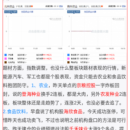
题材方面，指数调整，也没什么整板块题材表现的行情，
新
能源汽车
、军工也都是个股表现，资金只能去农业和食品饮
料抱团防守。
1、农业
，昨天单点的
京粮控股
一字炸板回
封，说的
登海种业
换手2连板，都是大肉，另外
农发种业
2连
板，板块整体还是走趋势了，连涨2天，也没必要去追了。
2.食品饮料，
早盘说了机构股
海欣食品
，今天成功涨停，可
惜昨天也成功卖飞，不过也说明之前机构盘口的方法是可行
的。昨天建仓的业绩预增战法股
千禾味业
大涨9个多点，提