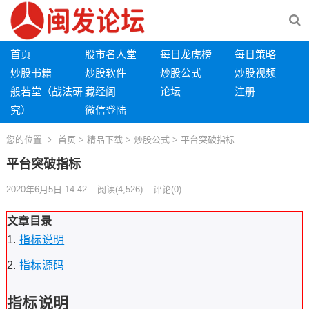
首页
股市名人堂
每日龙虎榜
每日策略
炒股书籍
炒股软件
炒股公式
炒股视频
般若堂（战法研
藏经阁
论坛
注册
究）
微信登陆
您的位置
首页
>
精品下载
>
炒股公式
> 平台突破指标
平台突破指标
2020年6月5日 14:42
阅读
(4,526)
评论(0)
文章目录
指标说明
指标源码
指标说明