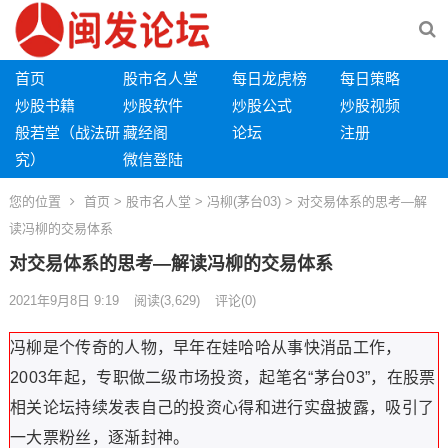
首页
股市名人堂
每日龙虎榜
每日策略
炒股书籍
炒股软件
炒股公式
炒股视频
般若堂（战法研
藏经阁
论坛
注册
究）
微信登陆
您的位置
首页
>
股市名人堂
>
冯柳(茅台03)
> 对交易体系的思考—解
读冯柳的交易体系
对交易体系的思考—解读冯柳的交易体系
2021年9月8日 9:19
阅读
(3,629)
评论(0)
冯柳是个传奇的人物，早年在娃哈哈从事快消品工作，
2003年起，专职做二级市场投资，起笔名“茅台03”，在股票
相关论坛持续发表自己的投资心得和进行实盘披露，吸引了
一大票粉丝，逐渐封神。