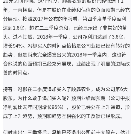
20元之间徘徊。这个阶段，顺鑫农业的股价已经低迷了1
年，一直横盘，但是在股价在业绩和估值的负面预期已经充
分展现。按照2017年公布的年报看，第四季度单季度盈利
达到1.6亿，超过二三季度总和，已经显示出了非常好的苗
头。过不其然，2018年一季度，公司净利润达到了3.6亿，
增长94%。冯柳买入的时间点恰恰是公司业绩已经有转好的
趋势，但是尚未完全爆发出来的2018年一季度内，这也符
合他说的负面预期已经充分展现，业绩出现了明显的边际改
善的时间点。
持有：冯柳在二季度追加买入了顺鑫农业，成为公司第6大
股东。为什么敢于追加买入呢？预期业绩超预期（公司中报
净利润比去年同期增长96%），股价已经处在上升通道，形
成了上升趋势，预期和趋势互相强化的正反馈已经形成。
何时卖出：三季报后，冯柳已经退出公司前十大股东，估计