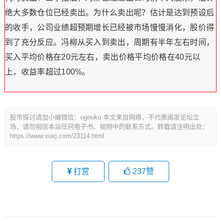
绝大多数仓位已经卖出。为什么卖出呢？估计是达到预设后
的收手，公司业绩超预期增长已经被市场慢慢消化，股价得
到了充分反应。冯柳从买入到卖出，周期有半年左右时间，
买入平均价格在20元左右，卖出价格平均价格在40元以
上，收益率超过100%。
股市探讨请加小编微信：ugouku 本文来自网络，不代表闽发论坛立
场，请勿相信本站任何电子书、视频中的联系方式。转载请注明出处：
https://www.xiarj.com/23114.html
打赏
237
赞