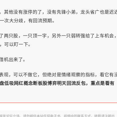
，其他没有涨停的了，没有先锋小弟，龙头省广也是迟
一次大分歧，有回流预期。
了两只股，一只顶一字，另外一只弱转强给了上车机会
，可以盯一下。
借机出来了。
表现，可以不做它，但绝对是情绪观察的指标，看它有
盘低吸网红概念断板股博弈明天回流反包，重点是
看有
代表闽发论坛立场，请勿相信本站任何电子书、视频中的联系方式。转载请注明出