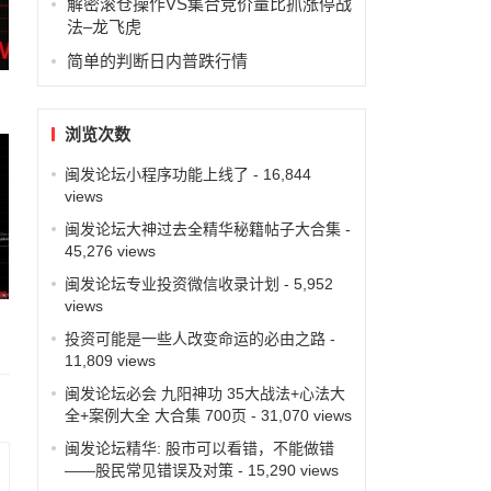
解密滚仓操作VS集合竞价量比抓涨停战
法–龙飞虎
简单的判断日内普跌行情
浏览次数
闽发论坛小程序功能上线了
- 16,844
views
闽发论坛大神过去全精华秘籍帖子大合集
-
45,276 views
闽发论坛专业投资微信收录计划
- 5,952
views
投资可能是一些人改变命运的必由之路
-
11,809 views
闽发论坛必会 九阳神功 35大战法+心法大
全+案例大全 大合集 700页
- 31,070 views
闽发论坛精华: 股市可以看错，不能做错
——股民常见错误及对策
- 15,290 views