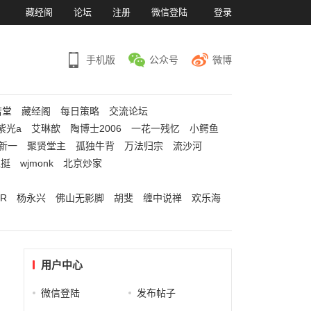
）
藏经阁
论坛
注册
微信登陆
登录
手机版
公众号
微博
若堂
藏经阁
每日策略
交流论坛
紫光a
艾琳歆
陶博士2006
一花一残忆
小鳄鱼
新一
聚贤堂主
孤独牛背
万法归宗
流沙河
江挺
wjmonk
北京炒家
R
杨永兴
佛山无影脚
胡斐
缠中说禅
欢乐海
用户中心
微信登陆
发布帖子