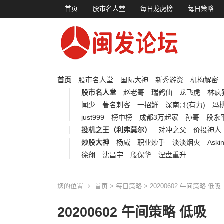
首页
股市名人堂
每日龙虎榜
每日策略
首页
股市名人堂
国际大神
新秀游资
机构解密
股市名人堂
赵老哥
瑞鹤仙
龙飞虎
林疯
闻少
著名刺客
一招鲜
深南哥(有力)
冯柳
just999
榜中榜
成都3万起家
孙哥
段永
投机之王（利弗莫尔）
对冲之父
价投神人
炒股大神
杨威
职业炒手
淡淡烟火
Aski
徐翔
沈昌宇
殷保华
涅盘重升
您的位置
首页
>
每日策略
> 20200602 午间策略 低吸
20200602 午间策略 低吸