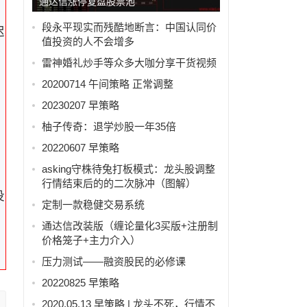
通达信涨停复盘股票池
段永平现实而残酷地断言：中国认同价
迟
值投资的人不会增多
雷神婚礼炒手等众多大咖分享干货视频
20200714 午间策略 正常调整
，
20230207 早策略
柚子传奇：退学炒股一年35倍
20220607 早策略
asking守株待兔打板模式：龙头股调整
行情结束后的的二次脉冲（图解）
没
定制一款稳健交易系统
通达信改装版（缠论量化3买版+注册制
价格笼子+主力介入）
压力测试——融资股民的必修课
20220825 早策略
2020.05.13 早策略 | 龙头不死，行情不