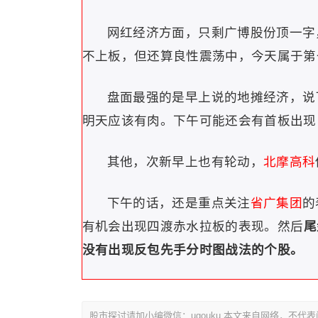
网红经济方面，只剩广博股份顶一字
不上板，但还算良性震荡中，今天属于第
盘面最强的是早上说的地摊经济，说
明天应该有肉。下午可能还会有首板出现
其他，次新早上也有轮动，
北摩高科
下午的话，还是重点关注
省广集团
的
有机会出现四渡赤水拉板的表现。
然后
尾
没有出现反包先手分时图战法的个股。
股市探讨请加小编微信：ugouku 本文来自网络，不