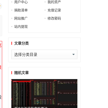
用户中心
我的资产
捐助清单
充值记录
网站推广
修改密码
站内提现
文章分类
克
文
章
分
技
类
随机文章
股