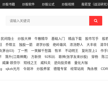
炒股书籍
炒股软件
炒股公式
炒股视频
般若堂（战法研究
民间隐士
炒股大神
牛散精华
基础入门
精品下载
股市写手
般
狂
乔帮主
独股一箭
退学炒股
绝岭雄风
浓汤野人
大丰收
清华
(茅台03)
丁一熊
一笑解千愁篇
牧羊
不动明王
复利至上1
作手
平
落升(江南神鹰)
方新侠
92科比
歌神(张学友来炒股)
穿杨
陈
威廉·欧奈尔
短线之王
威科夫
逆向投资者
量化大咖
ng
sjkzk光月
令胡冲
炒股养家
德隆专家
经常站岗
陶永根
CDR