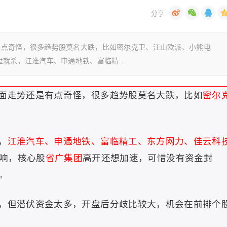
有点奇怪，很多趋势股莫名大跌，比如密尔克卫、江山欧派、小熊电
盘就杀，江淮汽车、申通地铁、富临精…
面走势还是有点奇怪，很多趋势股莫名大跌，比如
密尔
，
江淮汽车、申通地铁、富临精工、东方网力、佳云科
响，核心股
省广集团
高开还想加速，可惜没有资金封
。
，但潜伏资金太多，开盘后分歧比较大，机会在前排个