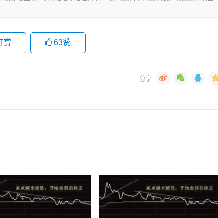
打赏
63
赞