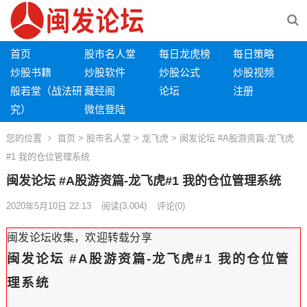
首页
股市名人堂
每日龙虎榜
每日策略
炒股书籍
炒股软件
炒股公式
炒股视频
般若堂（战法研
藏经阁
论坛
注册
究）
微信登陆
您的位置
首页
>
股市名人堂
>
龙飞虎
> 闽发论坛 #A股游资篇-龙飞虎
#1 我的仓位管理系统
闽发论坛 #A股游资篇-龙飞虎#1 我的仓位管理系统
2020年5月10日 22:13
阅读
(3,004)
评论(0)
闽发论坛收集，欢迎转载分享
闽发论坛 #A股游资篇-龙飞虎#1 我的仓位管
理系统