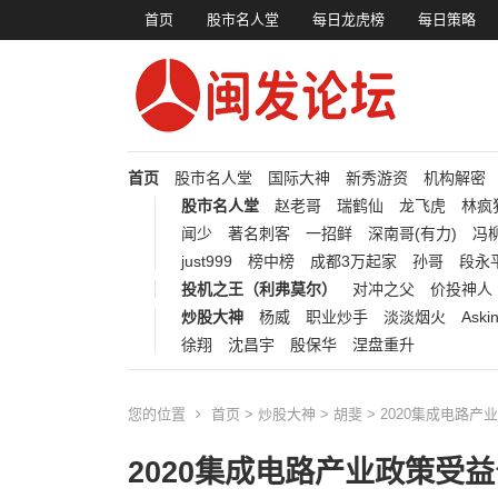
首页
股市名人堂
每日龙虎榜
每日策略
首页
股市名人堂
国际大神
新秀游资
机构解密
股市名人堂
赵老哥
瑞鹤仙
龙飞虎
林疯
闻少
著名刺客
一招鲜
深南哥(有力)
冯柳
just999
榜中榜
成都3万起家
孙哥
段永
投机之王（利弗莫尔）
对冲之父
价投神人
炒股大神
杨威
职业炒手
淡淡烟火
Aski
徐翔
沈昌宇
殷保华
涅盘重升
您的位置
首页
>
炒股大神
>
胡斐
> 2020集成电路
2020集成电路产业政策受