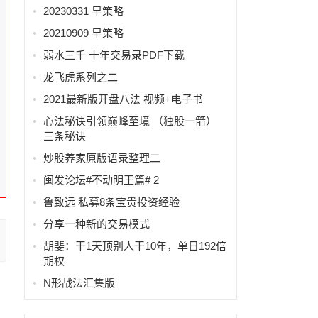
20230331 早策略
20210909 早策略
弱水三千 十年交易录PDF下载
龙飞虎系列之二
2021最新版开盘八法 视频+电子书
心法秘诀引领巅峰至境 （独股一箭）
三条秘诀
炒股养家原版语录整理二
闽发论坛#不动明王篇# 2
鲁致远 私募8条宝贵投资经验
分享一种新的交易模式
胡斐：干1天顶别人干10年，单日192倍
期权
N形战法汇集版