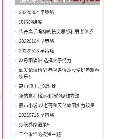
【藏经阁•交割单】linkinpark
20220304 早策略
决策的维度
传奇高手冯柳的投资思想和弱者体系
20220104 早策略
20220513 早策略
赵丹阳演讲 选择大于努力
闽发论坛精华 恭祝各位炒股爱好者新春
快乐！
高山仰止之92科比
新的赢利格局和新的思维方法
之
股市小说:赵老哥和天亿集团实力较量
20210716 早策略
炒股养家语录5
三个永恒的投资主题