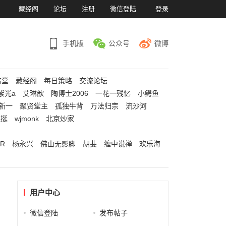
）
藏经阁
论坛
注册
微信登陆
登录
手机版
公众号
微博
若堂
藏经阁
每日策略
交流论坛
紫光a
艾琳歆
陶博士2006
一花一残忆
小鳄鱼
新一
聚贤堂主
孤独牛背
万法归宗
流沙河
江挺
wjmonk
北京炒家
R
杨永兴
佛山无影脚
胡斐
缠中说禅
欢乐海
用户中心
微信登陆
发布帖子