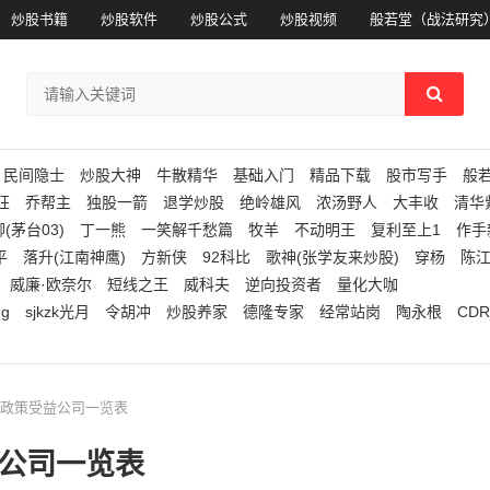
炒股书籍
炒股软件
炒股公式
炒股视频
般若堂（战法研究
民间隐士
炒股大神
牛散精华
基础入门
精品下载
股市写手
般
狂
乔帮主
独股一箭
退学炒股
绝岭雄风
浓汤野人
大丰收
清华
(茅台03)
丁一熊
一笑解千愁篇
牧羊
不动明王
复利至上1
作手
平
落升(江南神鹰)
方新侠
92科比
歌神(张学友来炒股)
穿杨
陈
威廉·欧奈尔
短线之王
威科夫
逆向投资者
量化大咖
ng
sjkzk光月
令胡冲
炒股养家
德隆专家
经常站岗
陶永根
CDR
产业政策受益公司一览表
益公司一览表