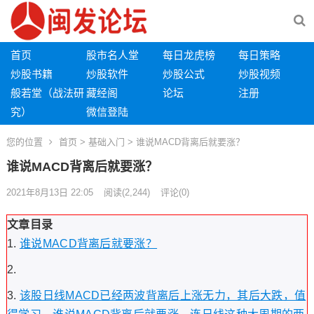
首页
股市名人堂
每日龙虎榜
每日策略
炒股书籍
炒股软件
炒股公式
炒股视频
般若堂（战法研
藏经阁
论坛
注册
究）
微信登陆
您的位置
首页
>
基础入门
> 谁说MACD背离后就要涨？
谁说MACD背离后就要涨？
2021年8月13日 22:05
阅读
(2,244)
评论(0)
文章目录
谁说MACD背离后就要涨？
该股日线MACD已经两波背离后上涨无力，其后大跌，值