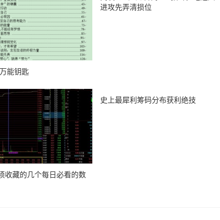
进攻先弄清损位
 万能钥匙
史上最犀利筹码分布获利绝技
须收藏的几个每日必看的数