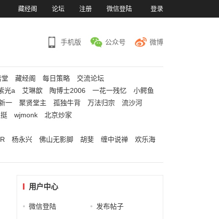
）
藏经阁
论坛
注册
微信登陆
登录
手机版
公众号
微博
若堂
藏经阁
每日策略
交流论坛
紫光a
艾琳歆
陶博士2006
一花一残忆
小鳄鱼
新一
聚贤堂主
孤独牛背
万法归宗
流沙河
江挺
wjmonk
北京炒家
R
杨永兴
佛山无影脚
胡斐
缠中说禅
欢乐海
用户中心
微信登陆
发布帖子