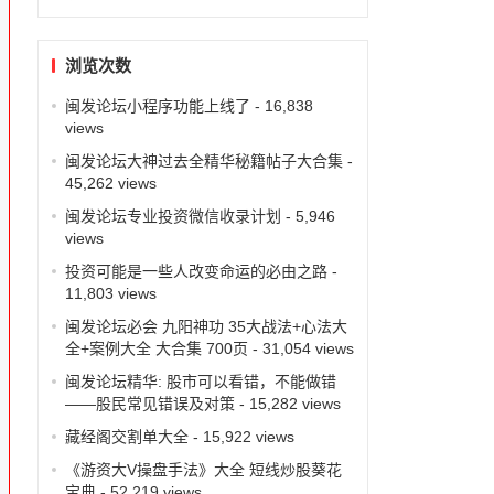
浏览次数
闽发论坛小程序功能上线了
- 16,838
views
闽发论坛大神过去全精华秘籍帖子大合集
-
45,262 views
闽发论坛专业投资微信收录计划
- 5,946
views
投资可能是一些人改变命运的必由之路
-
11,803 views
闽发论坛必会 九阳神功 35大战法+心法大
全+案例大全 大合集 700页
- 31,054 views
闽发论坛精华: 股市可以看错，不能做错
——股民常见错误及对策
- 15,282 views
藏经阁交割单大全
- 15,922 views
《游资大V操盘手法》大全 短线炒股葵花
宝典
- 52,219 views