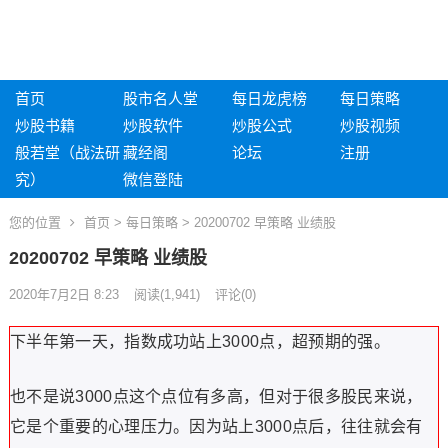
首页
股市名人堂
每日龙虎榜
每日策略
炒股书籍
炒股软件
炒股公式
炒股视频
般若堂（战法研
藏经阁
论坛
注册
究）
微信登陆
您的位置
首页
>
每日策略
> 20200702 早策略 业绩股
20200702 早策略 业绩股
2020年7月2日 8:23
阅读
(1,941)
评论(0)
下半年第一天，指数成功站上3000点，超预期的强。
也不是说3000点这个点位有多高，但对于很多股民来说，
它是个重要的心理压力。因为站上3000点后，往往就会有