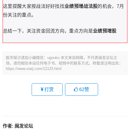
这里提醒大家按战法好好找找
业绩预增战法股
的机会，7月
份关注的重点。
总结一下，关注资金回流方向，重点方向是
业绩预增股
股市探讨请加小编微信：ugouku 本文来自网络，不代表闽发论坛立
场，请勿相信本站任何电子书、视频中的联系方式。转载请注明出处：
https://www.xiarj.com/12133.html
打赏
62
赞
作者:
闽发论坛