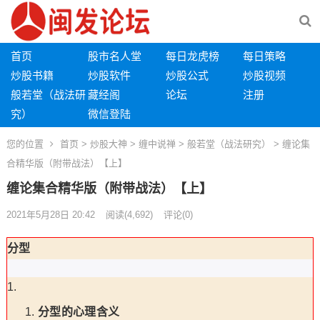
首页
股市名人堂
每日龙虎榜
每日策略
炒股书籍
炒股软件
炒股公式
炒股视频
般若堂（战法研
藏经阁
论坛
注册
究）
微信登陆
您的位置
首页
>
炒股大神
>
缠中说禅
>
般若堂（战法研究）
> 缠论集
合精华版（附带战法）【上】
缠论集合精华版（附带战法）【上】
2021年5月28日 20:42
阅读
(4,692)
评论(0)
分型
分型的心理含义