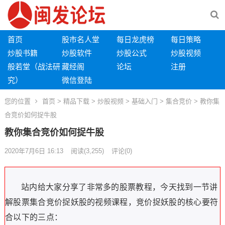
首页
股市名人堂
每日龙虎榜
每日策略
炒股书籍
炒股软件
炒股公式
炒股视频
般若堂（战法研
藏经阁
论坛
注册
究）
微信登陆
您的位置
首页
>
精品下载
>
炒股视频
>
基础入门
>
集合竞价
> 教你集
合竞价如何捉牛股
教你集合竞价如何捉牛股
2020年7月6日 16:13
阅读
(3,255)
评论(0)
站内给大家分享了非常多的股票教程，今天找到一节讲
解股票集合竞价捉妖股的视频课程，竞价捉妖股的核心要符
合以下的三点：