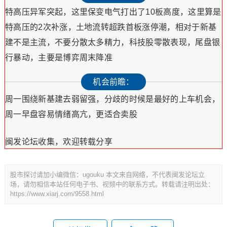
特高压异军突起，这里保变电气打出了10板高度，这里算是
特高压的2次补涨，土地流转超跌首板涨停潮，相对于新基
建不是主流，不要分散太多精力，科技股零散表现，尾盘银
行暴动，主要是博弈周末降准
机会前瞻：
周一围绕新基建去弱留强，分歧的时候是最好的上车机会，
周一早盘容易情绪高亢，更适合卖股
闽发论坛收集，欢迎转载分享
股市探讨请加小编微信：ugouku 本文来自网络，不代表闽发论坛立
场，请勿相信本站任何电子书、视频中的联系方式。转载请注明出处：
https://www.xiarj.com/9558.html