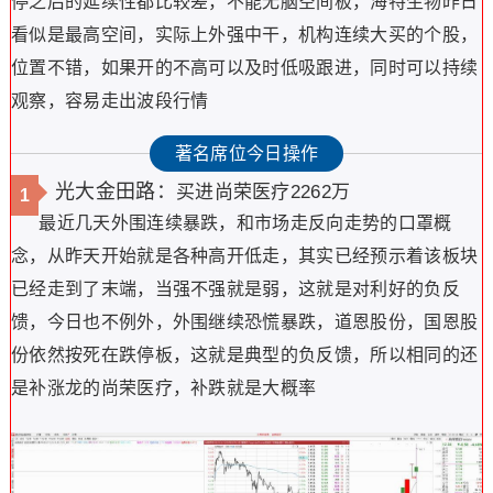
停之后的延续性都比较差，不能无脑空间板，海特生物昨日
看似是最高空间，实际上外强中干，机构连续大买的个股，
位置不错，如果开的不高可以及时低吸跟进，同时可以持续
观察，容易走出波段行情
著名席位今日操作
光大金田路：
买进尚荣医疗2262万
1
最近几天外围连续暴跌，和市场走反向走势的口罩概
念，从昨天开始就是各种高开低走，其实已经预示着该板块
已经走到了末端，当强不强就是弱，这就是对利好的负反
馈，今日也不例外，外围继续恐慌暴跌，道恩股份，国恩股
份依然按死在跌停板，这就是典型的负反馈，所以相同的还
是补涨龙的尚荣医疗，补跌就是大概率