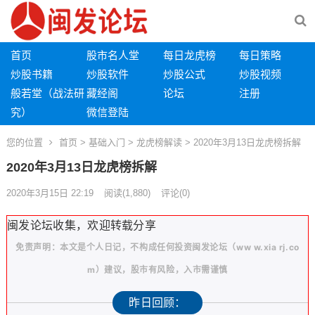
首页
股市名人堂
每日龙虎榜
每日策略
炒股书籍
炒股软件
炒股公式
炒股视频
般若堂（战法研
藏经阁
论坛
注册
究）
微信登陆
您的位置
首页
>
基础入门
>
龙虎榜解读
> 2020年3月13日龙虎榜拆解
2020年3月13日龙虎榜拆解
2020年3月15日 22:19
阅读
(1,880)
评论(0)
闽发论坛收集，欢迎转载分享
免责声明：本文是个人日记，不构成任何投资闽发论坛（ww w.xia rj.co
m）建议，股市有风险，入市需谨慎
昨日回顾：