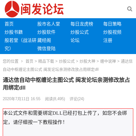
首页
股市名人堂
每日龙虎榜
每日策略
炒股书籍
炒股软件
炒股公式
炒股视频
般若堂（战法研
藏经阁
论坛
注册
究）
微信登陆
您的位置
首页
>
精品下载
>
炒股公式
>
炒股大神
>
缠中说禅
> 通达信
自动中枢缠论主图公式 闽发论坛亲测修改放占用绑定dll
通达信自动中枢缠论主图公式 闽发论坛亲测修改放占
用绑定dll
2020年7月11日 16:55
阅读
(8,495)
评论(24)
本公式文件和需要绑定DLL已经打包上传了，如您不会绑
定，请仔细按一下教程操作！