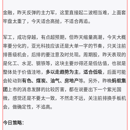
金融，昨天反弹的主力军，这里直接起二波相当难，上面套
牢盘太重了，今天适合高抛，不适合再追。
军工，成功穿越，有点超预期，但昨天缩量高潮，今天大概
率要分化的，亚光科技应该还是大单一字的节奏，只关注前
排晋级机会，后排的要注意及时兑现。周期股，昨天表现的
是化工、水泥、钢铁等，这块主要炒得还是低估值，也就是
整体处于价值洼地，
多以走趋势为主
，
适合低吸
，后面可能
会轮动到
有色、煤炭、油气、房地产
等。另外，昨晚
蚂蚁集
团
上市的消息发酵的比较厉害，都在说要出下一个紫光国
微，感觉还是不要太一致，不然走不远，关注前排换手板机
会，做确定性，不追高。
今日策略：