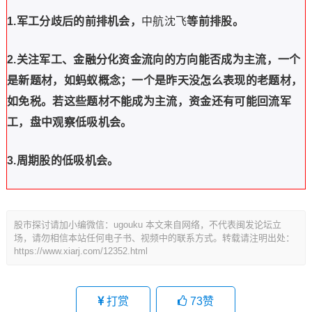
1.军工分歧后的前排机会，
中航沈飞
等前排股。
2.关注军工、金融分化资金流向的方向能否成为主流，一个
是新题材，如蚂蚁概念；一个是昨天没怎么表现的老题材，
如免税。若这些题材不能成为主流，资金还有可能回流军
工，盘中观察低吸机会。
3.周期股的低吸机会。
股市探讨请加小编微信：ugouku 本文来自网络，不代表闽发论坛立
场，请勿相信本站任何电子书、视频中的联系方式。转载请注明出处：
https://www.xiarj.com/12352.html
打赏
73
赞