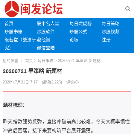
首页
股市名人堂
每日龙虎榜
每日策略
炒股书籍
炒股软件
炒股公式
炒股视频
般若堂（战法研
藏经阁
论坛
注册
究）
微信登陆
您的位置
首页
>
每日策略
> 20200721 早策略 新题材
20200721 早策略 新题材
2020年7月21日 7:17
阅读
(2,225)
评论(0)
题材梳理：
昨天指数强势反弹，直接冲破前高比较难，今天大概率惯性
冲高后回落，接下来要构筑平台展开震荡。