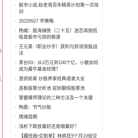
股市小说:赵老哥百年精英计划第一次培
训
20220527 早策略
杨威：股海捕鱼（二十五）迷恋高抛低
吸是股市亏损的根源
王元昊（职业炒手）获利与抓领涨股战
不
法
茅台03：从3万元到100个亿，小散如何
成为最牛基金经理？
游资前辈 炒股养家经典语录大全
不
连板股票分析池 捉妖翻倍股票池
掌握缠师理论的二种方法及一个关键
陶鼎：节气炒股
情绪周期
浅析下跌放量好还是缩量好？
【藏经阁•交割单】林疯狂9个月10倍交