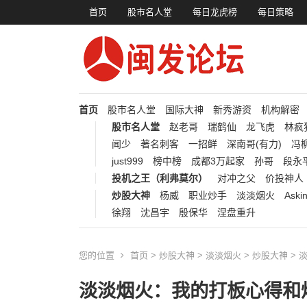
首页
股市名人堂
每日龙虎榜
每日策略
首页
股市名人堂
国际大神
新秀游资
机构解密
股市名人堂
赵老哥
瑞鹤仙
龙飞虎
林疯
闻少
著名刺客
一招鲜
深南哥(有力)
冯柳
just999
榜中榜
成都3万起家
孙哥
段永
投机之王（利弗莫尔）
对冲之父
价投神人
炒股大神
杨威
职业炒手
淡淡烟火
Aski
徐翔
沈昌宇
殷保华
涅盘重升
您的位置
首页
>
炒股大神
>
淡淡烟火
>
炒股大神
> 
淡淡烟火：我的打板心得和