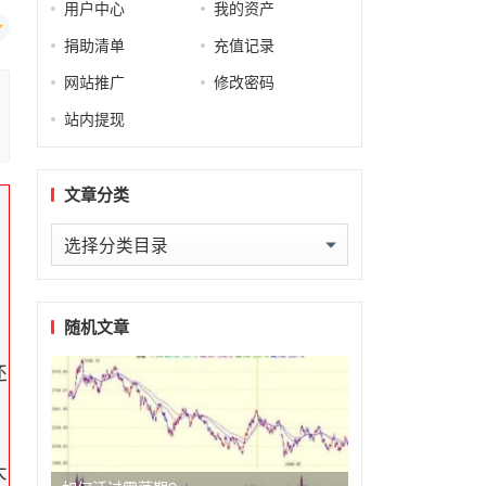
用户中心
我的资产
捐助清单
充值记录
网站推广
修改密码
站内提现
文章分类
文
章
分
类
随机文章
还
大