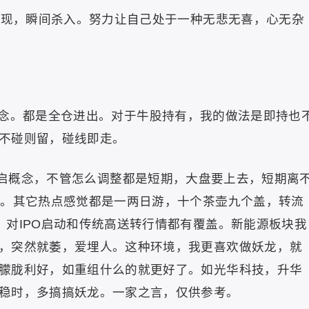
出现，瞬间杀入。努力让自己处于一种无悲无喜，心无杂
念。都是全仓进出。对于牛股持有，我的做法是即持也
不碰则留，碰线即走。
重启概念，不管怎么调整都是短期，大盘要上去，短期离
期。其它热点感觉都是一两日游，十个茶壶九个盖，转流
，对IPO启动和传统高送转行情都有覆盖。新能源板块我
，突然就萎，爱埋人。这种环境，我更喜欢做妖龙，就
朦胧利好，如重组什么的就更好了。如光华科技，升华
稳时，多搞搞妖龙。一家之言，仅供参考。