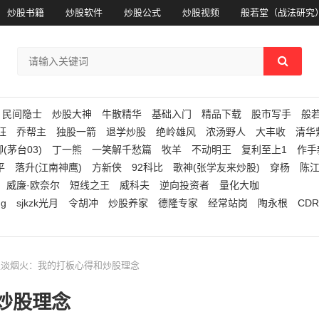
炒股书籍
炒股软件
炒股公式
炒股视频
般若堂（战法研究
民间隐士
炒股大神
牛散精华
基础入门
精品下载
股市写手
般
狂
乔帮主
独股一箭
退学炒股
绝岭雄风
浓汤野人
大丰收
清华
(茅台03)
丁一熊
一笑解千愁篇
牧羊
不动明王
复利至上1
作手
平
落升(江南神鹰)
方新侠
92科比
歌神(张学友来炒股)
穿杨
陈
威廉·欧奈尔
短线之王
威科夫
逆向投资者
量化大咖
ng
sjkzk光月
令胡冲
炒股养家
德隆专家
经常站岗
陶永根
CDR
淡淡烟火：我的打板心得和炒股理念
炒股理念