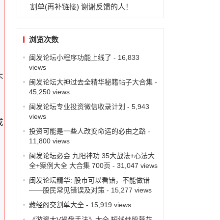
割单(再补链接) 谢谢反馈的人！
浏览次数
闽发论坛小程序功能上线了
- 16,833
views
不
闽发论坛大神过去全精华秘籍帖子大合集
-
45,250 views
闽发论坛专业投资微信收录计划
- 5,943
views
成
投资可能是一些人改变命运的必由之路
-
11,800 views
闽发论坛必会 九阳神功 35大战法+心法大
全+案例大全 大合集 700页
- 31,047 views
闽发论坛精华: 股市可以看错，不能做错
——股民常见错误及对策
- 15,277 views
藏经阁交割单大全
- 15,919 views
，
《游资大V操盘手法》大全 短线炒股葵花