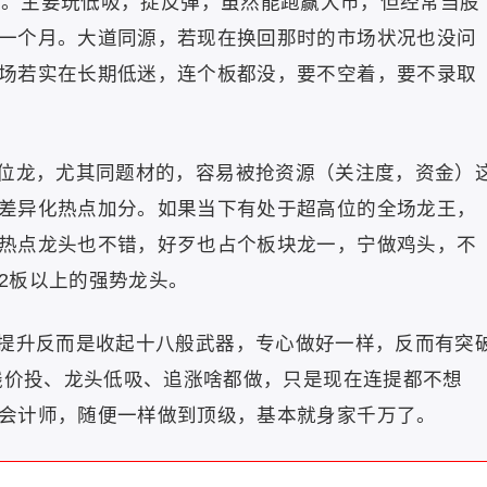
韭菜。主要玩低吸，捉反弹，虽然能跑赢大市，但经常当股
一个月。大道同源，若现在换回那时的市场状况也没问
场若实在长期低迷，连个板都没，要不空着，要不录取
位龙，尤其同题材的，容易被抢资源（关注度，资金）
差异化热点加分。如果当下有处于超高位的全场龙王，
热点龙头也不错，好歹也占个板块龙一，宁做鸡头，不
2板以上的强势龙头。
提升反而是收起十八般武器，专心做好一样，反而有突
中线价投、龙头低吸、追涨啥都做，只是现在连提都不想
会计师，随便一样做到顶级，基本就身家千万了。