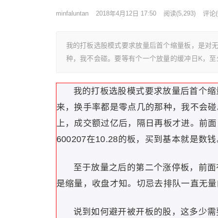
minfaluntan
2018年4月12日 17:50
阅读
(5,293)
评论(
我的打板选股模式要求放量后首个缩量板，是对
种，我不会碰。要等有个一个放量的缓冲日K，至
我的打板选股模式要求放量后首个缩
来，换手率都是零点几的那种，我不会碰
上，成交额过亿后，隔日再板才进。前面
600207在10.28的板，买到基本就是数
至于放量之后的第二个涨停板，前面
是缩量，收盘才知。切忌去排队一直无量
说到如何避开被开板的股，这多少需