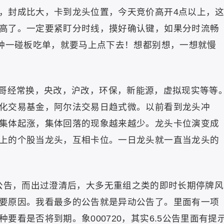
，封成比大，卡到龙头位置，今天竞价高开4点以上，
高了。一定要紧盯分时线，摸好确认键，如果分时流畅
这种一碰板吃单，就要马上点下去！想都别想，一想就慢
哥经常换，央改，沪改，环保，新能源，虚拟现实等等
化交易基金，阿尔法交易日趋式微。以前看到龙头冲
集体起涨，集体回落的现象越来越少。龙头卡位演变成
上的个股当龙头，互相卡位。一日龙头就一直当龙头的
公告，而出过澄清后，大多无重组之类的即时长期停牌风
要原因。我看最多的公告就是异动公告了。里面有一项
要看是否将到期。象000720，其实6.5公告里面有提