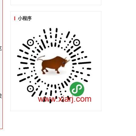
小程序
这
破