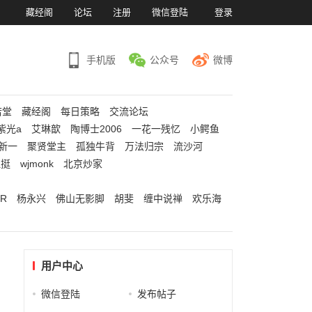
）
藏经阁
论坛
注册
微信登陆
登录
手机版
公众号
微博
若堂
藏经阁
每日策略
交流论坛
紫光a
艾琳歆
陶博士2006
一花一残忆
小鳄鱼
新一
聚贤堂主
孤独牛背
万法归宗
流沙河
江挺
wjmonk
北京炒家
R
杨永兴
佛山无影脚
胡斐
缠中说禅
欢乐海
用户中心
微信登陆
发布帖子