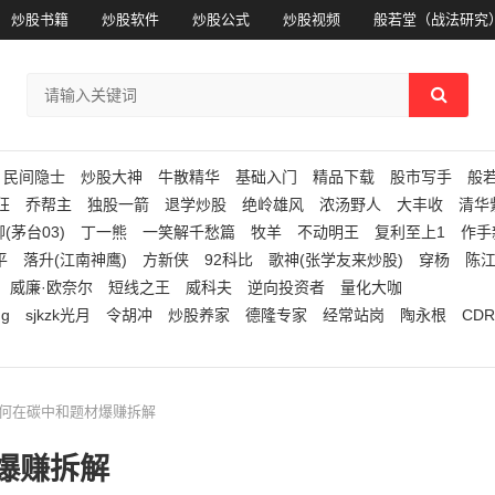
炒股书籍
炒股软件
炒股公式
炒股视频
般若堂（战法研究
民间隐士
炒股大神
牛散精华
基础入门
精品下载
股市写手
般
狂
乔帮主
独股一箭
退学炒股
绝岭雄风
浓汤野人
大丰收
清华
(茅台03)
丁一熊
一笑解千愁篇
牧羊
不动明王
复利至上1
作手
平
落升(江南神鹰)
方新侠
92科比
歌神(张学友来炒股)
穿杨
陈
威廉·欧奈尔
短线之王
威科夫
逆向投资者
量化大咖
ng
sjkzk光月
令胡冲
炒股养家
德隆专家
经常站岗
陶永根
CDR
如何在碳中和题材爆赚拆解
爆赚拆解