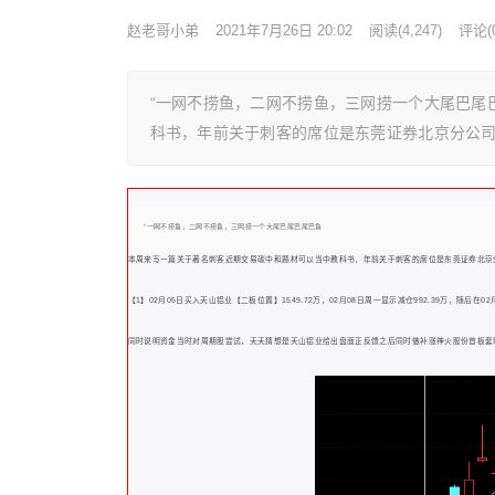
赵老哥小弟
2021年7月26日 20:02
阅读
(4,247)
评论(0
“一网不捞鱼，二网不捞鱼，三网捞一个大尾巴尾
科书，年前关于刺客的席位是东莞证券北京分公
“一网不捞鱼，二网不捞鱼，三网捞一个大尾巴尾巴尾巴鱼
本周来写一篇关于著名刺客近期交易碳中和题材可以当中教科书，年前关于刺客的席位是东莞证券北京
【1】02月05日买入天山铝业【二板位置】1549.72万，02月08日周一显示减仓992.39万，随后在0
同时说明资金当时对周期股尝试，夭夭猜想是天山铝业给出盘面正反馈之后同时做补涨神火股份首板套