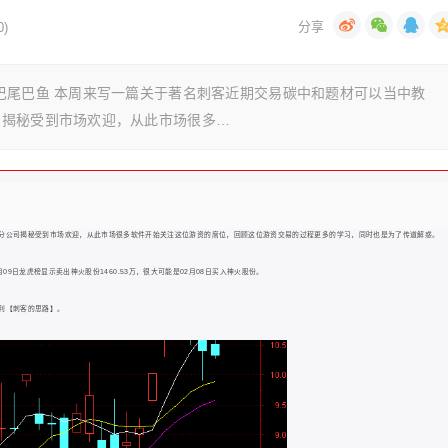
)
巴尾巴鱼 本周来写一篇关于著名刺客近期交易碳中和题材可以当中教
司揭秘受到市场欢迎，从此市场很多…
分公司揭秘受到市场欢迎，从此市场很多软件开始关注这位游资的席位，回顾这位游资交易的过程更多的学习，同时也是为了传道解惑。
2月09日龙虎榜显示卖出神火股份1460.53万，很大可能是02月08日买入神火股份。
利【刺客的思路】。