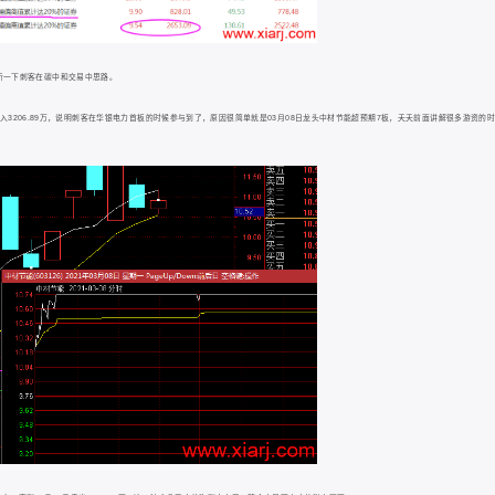
析一下刺客在碳中和交易中思路。
显示买入3206.89万，说明刺客在华银电力首板的时候参与到了，原因很简单就是03月08日龙头中材节能超预期7板，夭夭前面讲解很多游资的