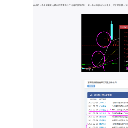
由此可以看出刺客天山铝业和章源物业打出辨识度的同时，另一手仓位参与兴化股份，兴化股份第一波