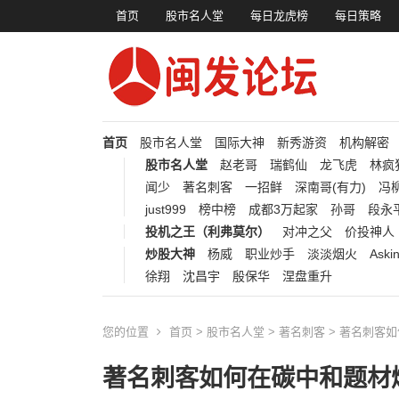
首页
股市名人堂
每日龙虎榜
每日策略
首页
股市名人堂
国际大神
新秀游资
机构解密
股市名人堂
赵老哥
瑞鹤仙
龙飞虎
林疯
闻少
著名刺客
一招鲜
深南哥(有力)
冯柳
just999
榜中榜
成都3万起家
孙哥
段永
投机之王（利弗莫尔）
对冲之父
价投神人
炒股大神
杨威
职业炒手
淡淡烟火
Aski
徐翔
沈昌宇
殷保华
涅盘重升
您的位置
首页
>
股市名人堂
>
著名刺客
> 著名刺客
著名刺客如何在碳中和题材