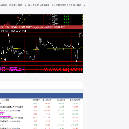
5板涨幅，是刺客一路买上来，这一点和天山铝业很像，低位挖掘盘面正反馈之后一路买上来。