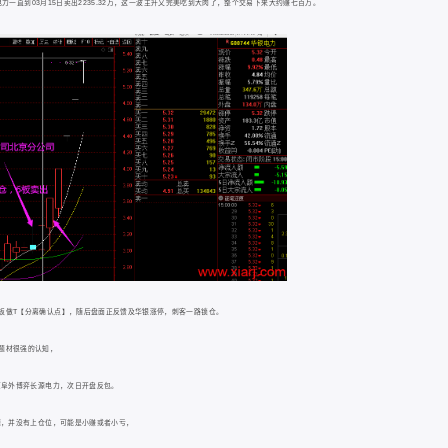
电力一直到03月15日卖出2235.32万，这一波主升又完美吃到大肉了，整个交易下来大约赚七百万。
板做T【分离确认点】，随后盘面正反馈及华银涨停，刺客一路锁仓。
题材很强的认知，
京阜外博弈长源电力，次日开盘反包。
源，并没有上仓位，可能是小赚或者小亏，