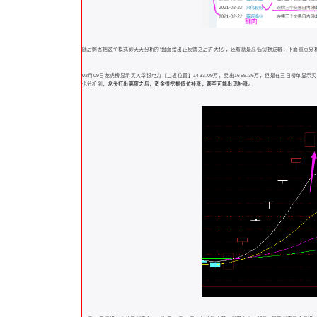
随后刺客把这个模式即夭夭分析的‘盘面给出正反馈之后扩大化’，还有就是高低切换逻辑，下面重点分
03月09日龙虎榜显示买入华银电力【二板位置】1433.09万，卖出1669.36万，但是在三日榜单
也分析到，
龙头打出高度之后，资金很挖掘低位补涨，甚至可能出现补涨。