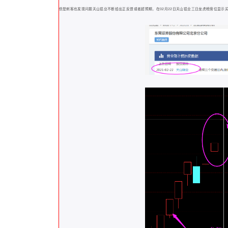
但是刺客也发现问题天山铝业不断给出正反馈或者超预期，在02月22日天山铝业三日龙虎榜席位显示买入