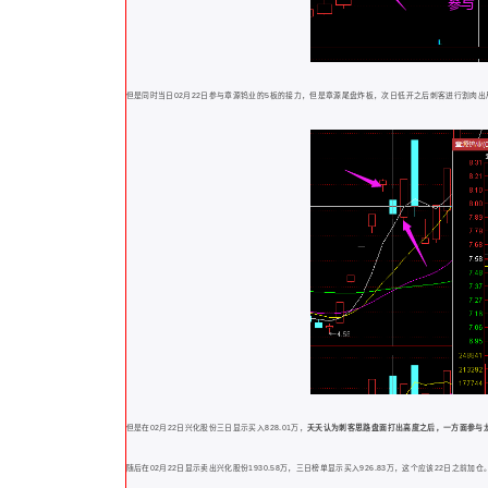
但是同时当日02月22日参与章源钨业的5板的接力，但是章源尾盘炸板，次日低开之后刺客进行割肉出
但是在02月22日兴化股份三日显示买入828.01万，
夭夭认为刺客思路盘面打出高度之后，一方面参与
随后在02月22日显示卖出兴化股份1930.58万，三日榜单显示买入926.83万，这个应该22日之前加仓