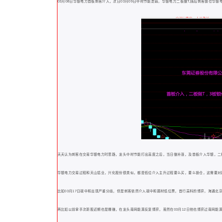
03月08日华银电力首板刺客介入，次日03月09日中材节能走弱，华银电力二板做T,随后刺客锁仓华银
夭夭认为刺客在交易华银电力时思路，龙头中材节能打出高度之后，当日做补涨，及首板介入华银，二
华银电力交易过程和天山铝业，兴化股份很类似，都是低位介入主升过程要么买，要么锁仓，这需要对
比如03月17日碳中和出现严重分歧，但是刺客依然介入碳中和题材低位票，首行高科的博弈，海通北
再比如以前拿手次新股近期也是爆赚，在龙头南网能源反复博弈，虽然在03月12日他也博弈过南网能