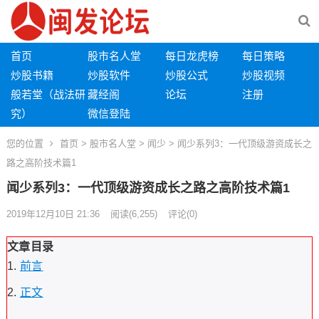
首页
股市名人堂
每日龙虎榜
每日策略
炒股书籍
炒股软件
炒股公式
炒股视频
般若堂（战法研
藏经阁
论坛
注册
究）
微信登陆
您的位置
首页
>
股市名人堂
>
闻少
> 闻少系列3：一代顶级游资成长之
路之高阶技术篇1
闻少系列3：一代顶级游资成长之路之高阶技术篇1
2019年12月10日 21:36
阅读
(6,255)
评论(0)
文章目录
前言
正文