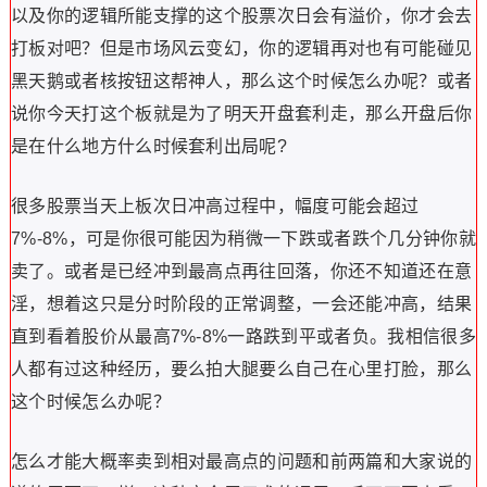
以及你的逻辑所能支撑的这个股票次日会有溢价，你才会去
打板对吧？但是市场风云变幻，你的逻辑再对也有可能碰见
黑天鹅或者核按钮这帮神人，那么这个时候怎么办呢？或者
说你今天打这个板就是为了明天开盘套利走，那么开盘后你
是在什么地方什么时候套利出局呢?
很多股票当天上板次日冲高过程中，幅度可能会超过
7%-8%，可是你很可能因为稍微一下跌或者跌个几分钟你就
卖了。或者是已经冲到最高点再往回落，你还不知道还在意
淫，想着这只是分时阶段的正常调整，一会还能冲高，结果
直到看着股价从最高7%-8%一路跌到平或者负。我相信很多
人都有过这种经历，要么拍大腿要么自己在心里打脸，那么
这个时候怎么办呢？
怎么才能大概率卖到相对最高点的问题和前两篇和大家说的