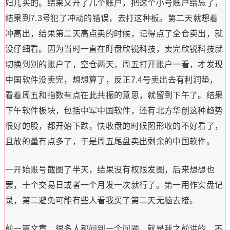
妇儿买的。结果又开了几个账户，把这个小号账户给忘了，
结果到7.3号犯了冲动的错误，去打这种板。第二天就想着
冲高出，结果第二天高点卖的时候，记得点了全仓卖出，就
没仔细看。因为当时一直在盯盘欣锐科技，卖完欣锐科技就
切换到别的账户了，空仓两天，周五打开账户一看，才发现
中国软件没卖完，想想算了，反正7.4号卖出去有利润垫，
看着周五和指数有点在此共振的意思，就留到下午了。结果
下午软件板块，包括中军中国软件，还有北方华创这种趋势
很好的股，都开始下跌，快收盘的时候图形收的不好看了，
且放的量有点多了，于是周五尾盘卖出剩余的中国软件。
一开始账号截图了半天，结果没有权限发图，后来想想也
罢，十个交易日或者一个月发一次就行了。第一用作实盘记
录，第二避免可能有些人看我买了第二天无脑去接。
前一篇文章，很多人都问到一个问题，就是我之前讲的，不